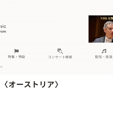
ール
（毎月更新）
東
電子版（無料・月刊）
トピックス
関西
フェスタサマーミューザKAWASAKI 2026
北海道・東北
注目公演
配布場所
インタビュー
中部
定期購読
中国・四国
CD新譜
N響＆東響 《7つ
九州・沖縄
書籍近刊
ロが推す！間違いないオーケストラコンサート
過去の特集
の先と
ブ配信スケジュール
さ
オーケストラの楽屋から
た
な
有料ライブ配信スケジュール
は
ま
や
海の向こうの音楽家
ら
わ
Aからの
載
特集・特設
配信・放送
コンサート検索
ア〉
ール
（毎月更新）
東
電子版（無料・月刊）
トピックス
関西
フェスタサマーミューザKAWASAKI 2026
北海道・東北
注目公演
配布場所
インタビュー
中部
定期購読
中国・四国
CD新譜
N響＆東響 《7つ
九州・沖縄
書籍近刊
報〈オーストリア〉
ロが推す！間違いないオーケストラコンサート
過去の特集
の先と
ブ配信スケジュール
さ
オーケストラの楽屋から
た
な
有料ライブ配信スケジュール
は
ま
や
海の向こうの音楽家
ら
わ
Aからの
載