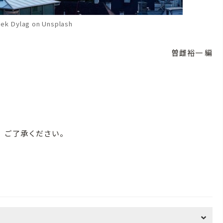
ek Dylag on Unsplash
曽雌裕一 編
。ご了承ください。