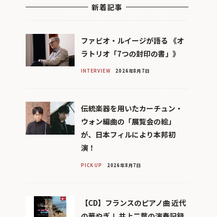
新着記事
ファビオ・ルイージが語る 《オ
ラトリオ「7つの封印の書」》
INTERVIEW
2026年8月7日
伝統楽器を用いたカーチュン・
ウォン編曲の「展覧会の絵」
が、日本フィルにより本邦初
演！
PICK UP
2026年8月7日
【CD】フランスのピアノ曲 近代
の華やぎⅠ 井上二葉の演奏記録