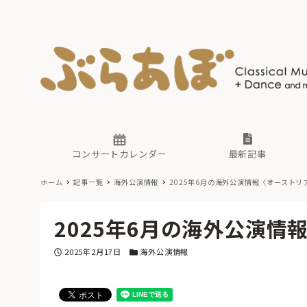
ニュース
ヤマハホ
番組一覧
東京・関
ぶらあぼ
現場のプ
古楽とそ
無料ライ
あ
か
過去の連
コンサートカレンダー
最新記事
ホーム
記事一覧
海外公演情報
2025年6月の海外公演情報〈オーストリ
ニュース
ヤマハホ
番組一覧
東京・関
ぶらあぼ
2025年6月の海外公演情
現場のプ
古楽とそ
無料ライ
あ
か
投稿日
カテゴリー
2025年2月17日
海外公演情報
過去の連