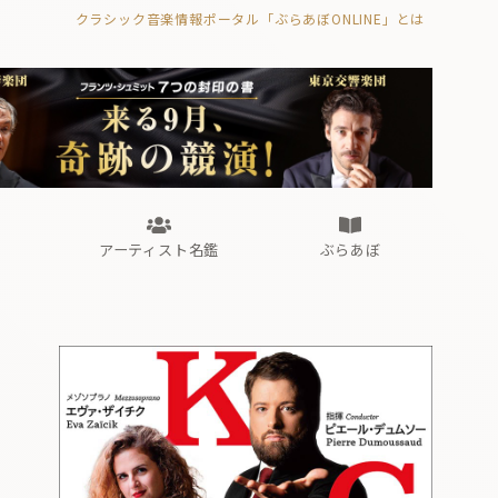
クラシック音楽情報ポータル「ぶらあぼONLINE」とは
の封印の書》
海外公演
FROM編集部
眺望
ぶらあぼブラス！
フォルテピアノ・オデッセイ
アーティスト名鑑
ぶらあぼ
の封印の書》
海外公演
FROM編集部
眺望
ぶらあぼブラス！
フォルテピアノ・オデッセイ