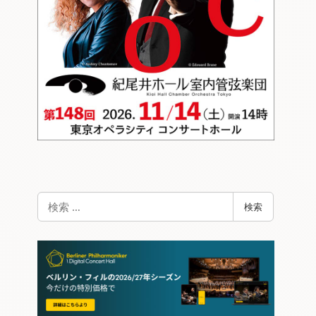
検
検索
索