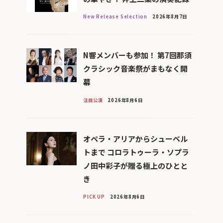
New Release Selection
2026年8月7日
N響メンバーも参加！ 第7回那須
クラシック音楽祭がまもなく開
幕
注目公演
2026年8月6日
オペラ・アリアからシューベル
トまで コロラトゥーラ・ソプラ
ノ田中彩子が贈る極上のひとと
き
PICK UP
2026年8月6日