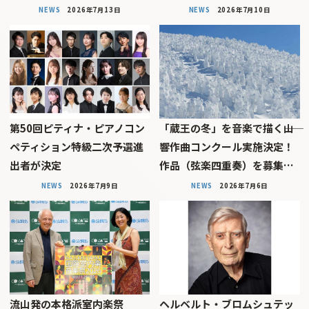
NEWS
2026年7月13日
NEWS
2026年7月10日
第50回ピティナ・ピアノコン
「蔵王の冬」を音楽で描く――山
ペティション特級二次予選進
響作曲コンクール実施決定！
出者が決定
作品（弦楽四重奏）を募集…
NEWS
2026年7月9日
NEWS
2026年7月6日
流山発の本格派室内楽祭
ヘルベルト・ブロムシュテッ