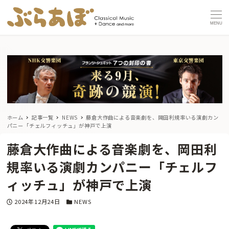
MENU
ホーム
記事一覧
NEWS
藤倉大作曲による音楽劇を、岡田利規率いる演劇カン
パニー「チェルフィッチュ」が神戸で上演
藤倉大作曲による音楽劇を、岡田利
規率いる演劇カンパニー「チェルフ
ィッチュ」が神戸で上演
投稿日
カテゴリー
2024年12月24日
NEWS