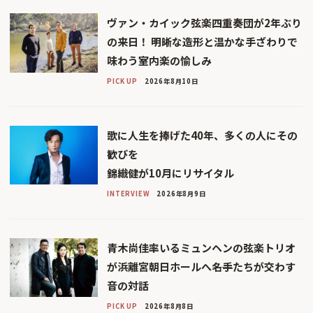
ヴァン・カイック弦楽四重奏団が2年ぶり
の来日！ 明晰な造形と温かな手ざわりで
味わう室内楽の愉しみ
PICK UP
2026年8月10日
歌に人生を捧げた40年、多くの人にその
歓びを
錦織健が10月にリサイタル
INTERVIEW
2026年8月9日
青木尚佳率いるミュンヘンの弦楽トリオ
が浜離宮朝日ホールへ――名手たちが交わす
音の対話
PICK UP
2026年8月8日