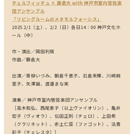
チェルフィッチュ × 藤倉大 with 神戸市室内管弦楽
団アンサンブル
「リビングルームのメタモルフォーシス」
2025.2/1（土）、2/2（日）各日14：00 神戸文化ホ
ール（中）
作・演出／岡田利規
作曲／藤倉大
出演／青柳いづみ、朝倉千恵子、石倉来輝、川﨑麻
里子、矢澤誠、渡邊まな実
演奏／ 神戸市室内管弦楽団アンサンブル
［高木和弘、西尾恵子（以上ヴァイオリン）、亀井
宏子（ヴィオラ）、伝田正則（チェロ）、上田希
（クラリネット）、赤土仁菜（ファゴット）、法貴
彩子（チェレスタ）］