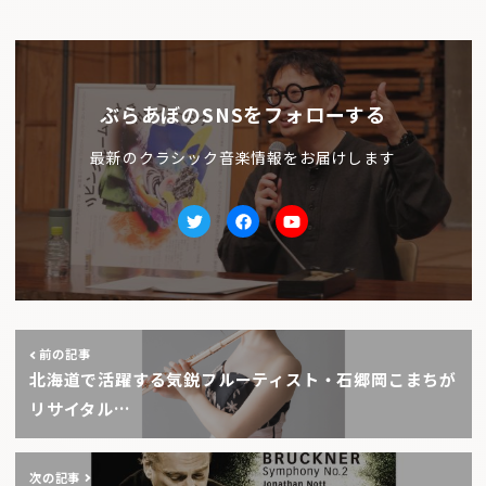
ぶらあぼのSNSをフォローする
最新のクラシック音楽情報をお届けします
Twitter
facebook
Youtube
前の記事
北海道で活躍する気鋭フルーティスト・石郷岡こまちが
リサイタル…
次の記事