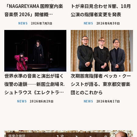
「NAGAREYAMA 国際室内楽
トが来日見合わせ N響、10月
音楽祭 2026」開催概…
公演の指揮者変更を発表
NEWS
2026年7月3日
NEWS
2026年6月30日
世界水準の音楽と演出が描く
次期首席指揮者 ペッカ・クー
復讐の連鎖──新国立劇場 R.
シストが語る、東京都交響楽
シュトラウス《エレクトラ…
団とのこれから
NEWS
2026年6月29日
NEWS
2026年6月17日