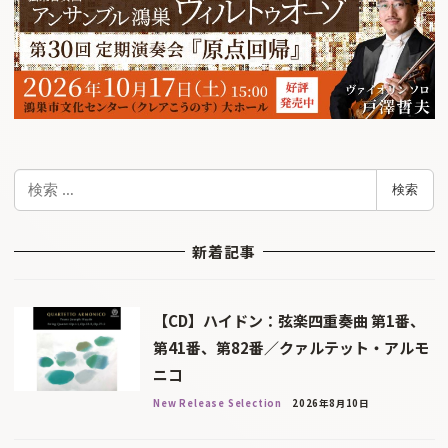
検
検索
索
新着記事
【CD】ハイドン：弦楽四重奏曲 第1番、
第41番、第82番／クァルテット・アルモ
ニコ
New Release Selection
2026年8月10日