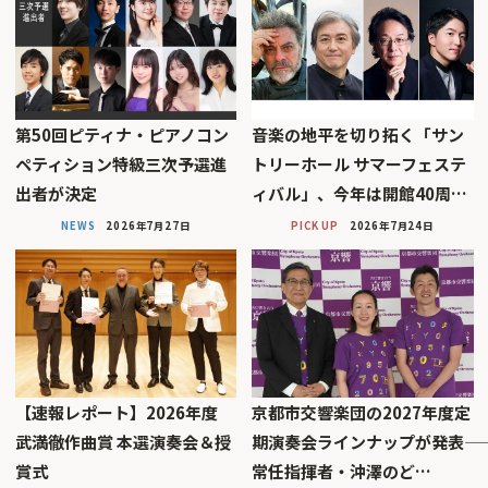
第50回ピティナ・ピアノコン
音楽の地平を切り拓く「サン
ペティション特級三次予選進
トリーホール サマーフェステ
出者が決定
ィバル」、今年は開館40周…
NEWS
2026年7月27日
PICK UP
2026年7月24日
【速報レポート】2026年度
京都市交響楽団の2027年度定
武満徹作曲賞 本選演奏会＆授
期演奏会ラインナップが発表――
賞式
常任指揮者・沖澤のど…