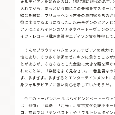
ォルテピアノを始めたのは、1987年に現代の名工
入れてから。あっという間にこの楽器をマスターして
録音を開始。ブリュッヘンら古楽の専門家たちの注
祭に出演するようになった。以来モダンのピアノと
アノによるハイドンのソナタやベートーヴェンのソ
イツ・レコード批評家賞やエディソン賞を獲得して
そんなブラウティハムのフォルテピアノの魅力は
性にあり、その多くは師のゼルキンに負うところが
とがあるが、ふさふさとした金髪に大きな瞳を輝か
れたことは、「楽譜をよく見なさい。一番重要なの
ず、多すぎず。多すぎるとエンターテインメントに
身フォルテピアノに強い関心を示していたそうだ。
今回のトッパンホールはハイドンとベートーヴェンの
は「悲愴」「葬送」「月光」。東京文化会館小ホー
ロ。前者では「テンペスト」や「ワルトシュタイン