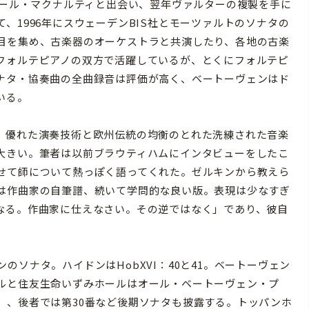
ポール・マクナルティと出会い、翌年ヴァルターの複製を手に
、1996年にスウェーデンBIS社とモーツァルトのソナタの
目を集め、古楽器のオーケストラと共演したり、各地の古楽
フォルテピアノの双方で活躍しているが、とくにフォルテピ
ナタ・協奏曲の全曲録音は評価が高く、ベートーヴェンはド
いる。
、優れた演奏技術と欧州伝統の均衡のとれた洗練された音楽
大きい。筆者は以前ブラウティハムにインタビューをしたこ
せて師について熱っぽく語ってくれた。ゼルキンから教えら
は作曲家の自筆譜、続いて学問的な良い版。表現は少なすぎ
なる。作曲家に仕えなさい。その逆ではなく」であり、彼自
ソナタ。ハイドンはHobXVI：40と41。ベートーヴェン
ルと住友生命いずみホールはオール・ベートーヴェン・プ
」、後者では第30番など後期ソナタも披露する。トッパンホ