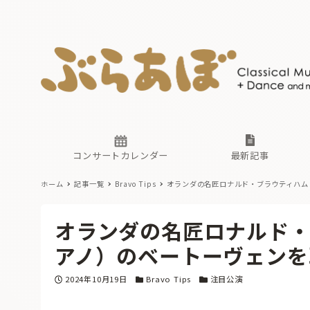
ニュース
ヤマハホ
番組一覧
東京・関
ぶらあぼ
現場のプ
古楽とそ
無料ライ
あ
か
過去の連
コンサートカレンダー
最新記事
ホーム
記事一覧
Bravo Tips
オランダの名匠ロナルド・ブラウティハム
ニュース
ヤマハホ
番組一覧
東京・関
ぶらあぼ
オランダの名匠ロナルド・
現場のプ
古楽とそ
無料ライ
あ
か
アノ）のベートーヴェンを
過去の連
投稿日
カテゴリー
カテゴリー
2024年10月19日
Bravo Tips
注目公演