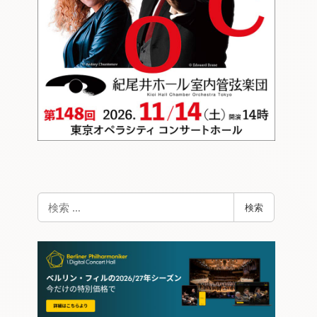
検
検索
索