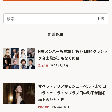
検
検索
索
新着記事
N響メンバーも参加！ 第7回那須クラシッ
ク音楽祭がまもなく開幕
注目公演
2026年8月6日
オペラ・アリアからシューベルトまで コ
ロラトゥーラ・ソプラノ田中彩子が贈る
極上のひととき
PICK UP
2026年8月6日