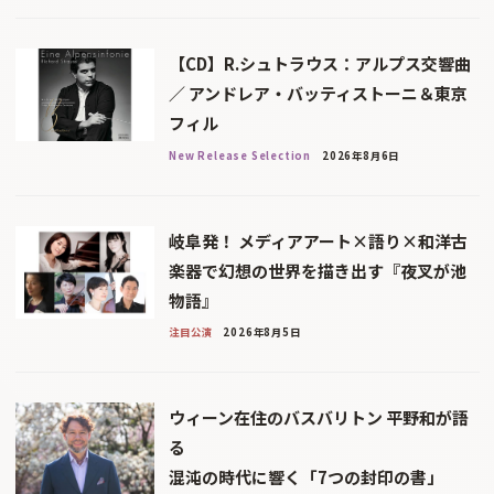
【CD】R.シュトラウス：アルプス交響曲
／ アンドレア・バッティストーニ＆東京
フィル
New Release Selection
2026年8月6日
岐阜発！ メディアアート×語り×和洋古
楽器で幻想の世界を描き出す『夜叉が池
物語』
注目公演
2026年8月5日
ウィーン在住のバスバリトン 平野和が語
る
混沌の時代に響く「7つの封印の書」