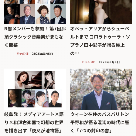
N響メンバーも参加！ 第7回那
オペラ・アリアからシューベ
須クラシック音楽祭がまもな
ルトまで コロラトゥーラ・ソ
く開幕
プラノ田中彩子が贈る極上
の…
注目公演
2026年8月6日
PICK UP
2026年8月6日
岐阜発！ メディアアート×語
ウィーン在住のバスバリトン
り×和洋古楽器で幻想の世界
平野和が語る混沌の時代に響
を描き出す『夜叉が池物語』
く「7つの封印の書」