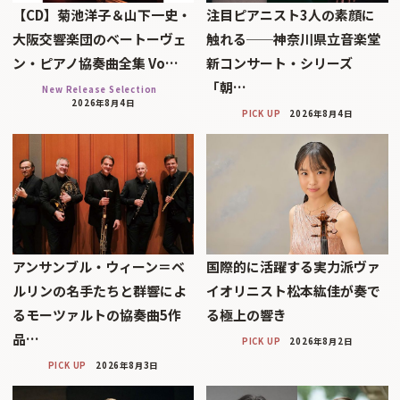
【CD】菊池洋子＆山下一史・
注目ピアニスト3人の素顔に
大阪交響楽団のベートーヴェ
触れる──神奈川県立音楽堂
ン・ピアノ協奏曲全集 Vo…
新コンサート・シリーズ
「朝…
New Release Selection
2026年8月4日
PICK UP
2026年8月4日
アンサンブル・ウィーン＝ベ
国際的に活躍する実力派ヴァ
ルリンの名手たちと群響によ
イオリニスト松本紘佳が奏で
るモーツァルトの協奏曲5作
る極上の響き
品…
PICK UP
2026年8月2日
PICK UP
2026年8月3日