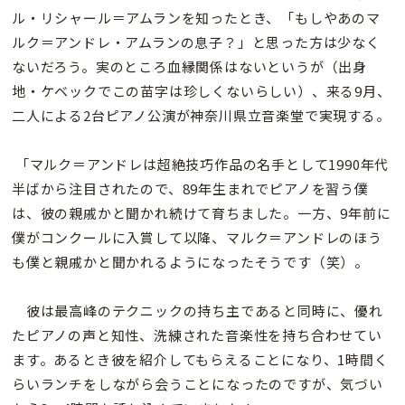
ル・リシャール＝アムランを知ったとき、「もしやあのマ
ルク＝アンドレ・アムランの息子？」と思った方は少なく
ないだろう。実のところ血縁関係はないというが（出身
地・ケベックでこの苗字は珍しくないらしい）、来る9月、
二人による2台ピアノ公演が神奈川県立音楽堂で実現する。
「マルク＝アンドレは超絶技巧作品の名手として1990年代
半ばから注目されたので、89年生まれでピアノを習う僕
は、彼の親戚かと聞かれ続けて育ちました。一方、9年前に
僕がコンクールに入賞して以降、マルク＝アンドレのほう
も僕と親戚かと聞かれるようになったそうです（笑）。
彼は最高峰のテクニックの持ち主であると同時に、優れ
たピアノの声と知性、洗練された音楽性を持ち合わせてい
ます。あるとき彼を紹介してもらえることになり、1時間く
らいランチをしながら会うことになったのですが、気づい