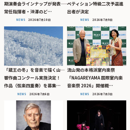
期演奏会ラインナップが発表――
ペティション特級二次予選進
常任指揮者・沖澤のど…
出者が決定
NEWS
2026年7月10日
NEWS
2026年7月9日
「蔵王の冬」を音楽で描く――山
流山発の本格派室内楽祭
響作曲コンクール実施決定！
「NAGAREYAMA 国際室内楽
作品（弦楽四重奏）を募集…
音楽祭 2026」開催概…
NEWS
2026年7月6日
NEWS
2026年7月3日