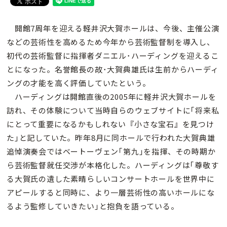
開館7周年を迎える軽井沢大賀ホールは、今後、主催公演
などの芸術性を高めるため今年から芸術監督制を導入し、
初代の芸術監督に指揮者ダニエル･ハーディングを迎えるこ
とになった。名誉館長の故･大賀典雄氏は生前からハーディ
ングの才能を高く評価していたという。
ハーディングは開館直後の2005年に軽井沢大賀ホールを
訪れ、その体験について当時自らのウェブサイトに｢将来私
にとって重要になるかもしれない『小さな宝石』を見つけ
た｣と記していた。昨年8月に同ホールで行われた大賀典雄
追悼演奏会ではベートーヴェン｢第九｣を指揮、その時期か
ら芸術監督就任交渉が本格化した。ハーディングは｢尊敬す
る大賀氏の遺した素晴らしいコンサートホールを世界中に
アピールすると同時に、より一層芸術性の高いホールにな
るよう監修していきたい｣と抱負を語っている。