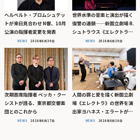
ヘルベルト・ブロムシュテッ
世界水準の音楽と演出が描く
トが来日見合わせ N響、10月
復讐の連鎖──新国立劇場 R.
公演の指揮者変更を発表
シュトラウス《エレクトラ…
NEWS
2026年6月30日
NEWS
2026年6月29日
次期首席指揮者 ペッカ・クー
人間の罪と愛を描く――新国立劇
シストが語る、東京都交響楽
場《エレクトラ》の世界を演
団とのこれから
出家ヨハネス・エラートが…
NEWS
2026年6月17日
NEWS
2026年6月16日