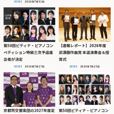
NEWS
2026年7月31日
第50回ピティナ・ピアノコン
【速報レポート】2026年度
ペティション特級三次予選進
武満徹作曲賞 本選演奏会＆授
出者が決定
賞式
NEWS
2026年7月27日
NEWS
2026年7月13日
京都市交響楽団の2027年度定
第50回ピティナ・ピアノコン