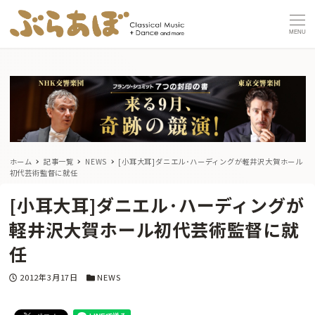
MENU
ホーム
記事一覧
NEWS
[小耳大耳]ダニエル･ハーディングが軽井沢大賀ホール
初代芸術監督に就任
[小耳大耳]ダニエル･ハーディングが
軽井沢大賀ホール初代芸術監督に就
任
投稿日
カテゴリー
2012年3月17日
NEWS