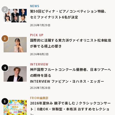
NEWS
第50回ピティナ・ピアノコンペティション特級、
セミファイナリスト6名が決定
2026年7月29日
PICK UP
国際的に活躍する実力派ヴァイオリニスト松本紘佳
が奏でる極上の響き
2026年8月2日
INTERVIEW
神戸国際フルートコンクール優勝者、日本ツアーへ
の期待を語る
INTERVIEW ファビアン・ヨハネス・エッガー
2026年7月28日
FROM編集部
2026年夏休み 親子で楽しむ♪クラシックコンサー
ト｜0歳OK・体験型・本格派 おすすめセレクショ
ン