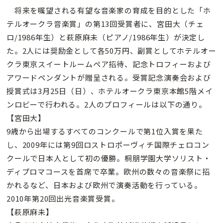
将来を嘱望される有望な音楽家の育成を目的とした「ホ
テルオークラ音楽賞」の第13回受賞者に、宮田大（チェ
ロ/1986年生）と萩原麻未（ピアノ/1986年生）が決定し
た。2人には奨励金として各50万円、副賞としてホテルオー
クラ東京スイートルームペア招待、記念トロフィーおよび
アワードペンダントが贈呈される。受賞記念演奏会および
授賞式は3月25日（日）、ホテルオークラ東京本館5階メイ
ンロビーで行われる。2人のプロフィールは以下の通り。
【宮田大】
9歳から出場するすべてのコンクールで第1位入賞を果た
し、2009年には第9回ロストロポーヴィチ国際チェロコン
クールで日本人として初の優勝。桐朋学園大学ソリスト・
ディプロマコースを首席で卒業。欧州の数々の音楽祭に招
かれるなど、日本および欧州で演奏活動を行っている。
2010年第20回出光音楽賞受賞。
【萩原麻未】