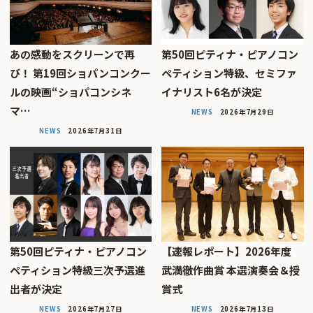
あの感動をスクリーンで再
第50回ピティナ・ピアノコン
び！ 第19回ショパンコンクー
ペティション特級、セミファ
ルの映画“ショパコンシネ
イナリスト6名が決定
マ…
NEWS
2026年7月29日
NEWS
2026年7月31日
第50回ピティナ・ピアノコン
【速報レポート】2026年度
ペティション特級三次予選進
武満徹作曲賞 本選演奏会＆授
出者が決定
賞式
NEWS
2026年7月27日
NEWS
2026年7月13日