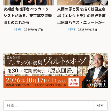
次期首席指揮者 ペッカ・クー
人間の罪と愛を描く――新国立劇
シストが語る、東京都交響楽
場《エレクトラ》の世界を演
団とのこれから
出家ヨハネス・エラートが…
NEWS
2026年6月17日
NEWS
2026年6月16日
検
検索
索