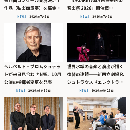
響作曲コンクール実施決定！
「NAGAREYAMA 国際室内楽
作品（弦楽四重奏）を募集…
音楽祭 2026」開催概…
NEWS
2026年7月6日
NEWS
2026年7月3日
ヘルベルト・ブロムシュテッ
世界水準の音楽と演出が描く
トが来日見合わせ N響、10月
復讐の連鎖──新国立劇場 R.
公演の指揮者変更を発表
シュトラウス《エレクトラ…
NEWS
2026年6月30日
NEWS
2026年6月29日