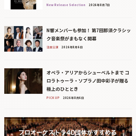
New Release Selection
2026年8月7日
N響メンバーも参加！ 第7回那須クラシッ
ク音楽祭がまもなく開幕
注目公演
2026年8月6日
オペラ・アリアからシューベルトまで コ
ロラトゥーラ・ソプラノ田中彩子が贈る
極上のひととき
PICK UP
2026年8月6日