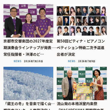
京都市交響楽団の2027年度定
第50回ピティナ・ピアノコン
期演奏会ラインナップが発表――
ペティション特級二次予選進
常任指揮者・沖澤のど…
出者が決定
NEWS
2026年7月10日
NEWS
2026年7月9日
「蔵王の冬」を音楽で描く――山
流山発の本格派室内楽祭