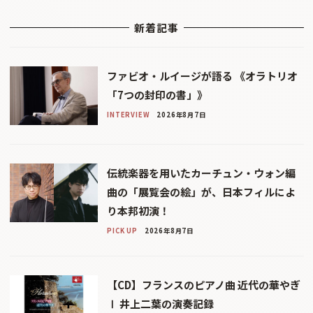
新着記事
ファビオ・ルイージが語る 《オラトリオ
「7つの封印の書」》
INTERVIEW
2026年8月7日
伝統楽器を用いたカーチュン・ウォン編
曲の「展覧会の絵」が、日本フィルによ
り本邦初演！
PICK UP
2026年8月7日
【CD】フランスのピアノ曲 近代の華やぎ
Ⅰ 井上二葉の演奏記録