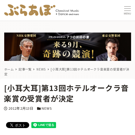
MENU
ホーム
記事一覧
NEWS
[小耳大耳]第13回ホテルオークラ音楽賞の受賞者が決
定
[小耳大耳]第13回ホテルオークラ音
楽賞の受賞者が決定
投稿日
カテゴリー
2012年2月13日
NEWS