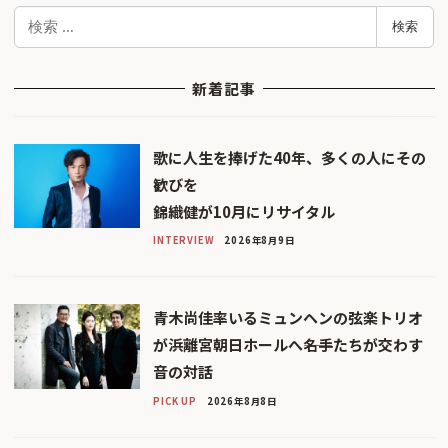
検
検索
索
新着記事
歌に人生を捧げた40年、多くの人にその
歓びを
錦織健が10月にリサイタル
INTERVIEW
2026年8月9日
青木尚佳率いるミュンヘンの弦楽トリオ
が浜離宮朝日ホールへ――名手たちが交わす
音の対話
PICK UP
2026年8月8日