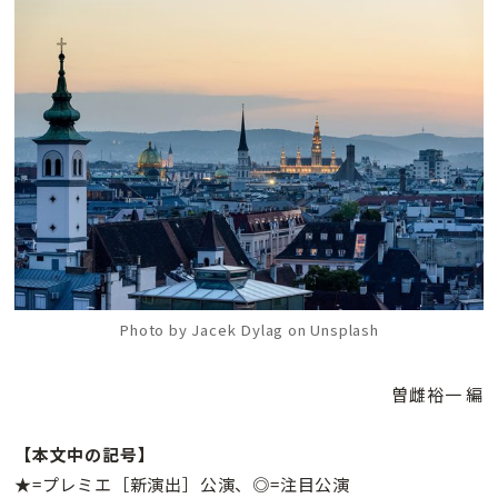
Photo by Jacek Dylag on Unsplash
曽雌裕一 編
【本文中の記号】
★=プレミエ［新演出］公演、◎=注目公演