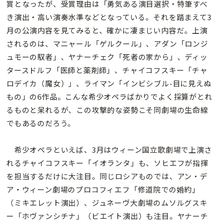
賞となったが、受賞理由は「勇気ある演目選択・特筆すべ
き演出・高い演奏水準などとなっている。それを踏まえて3
月の公演内容を見てみると、確かに凄まじい内容だ。上演
されるのは、マニャール「ゲルクール」、アダン「ロンジ
ュモーの馭者」、ヤナーチェク「死者の家から」、ディッ
タースドルフ「医師と薬剤師」、チャイコフスキー「チャ
ロデイカ（魔女）」、ライマン「インビシブル-目に見えぬ
もの」の6作品。こんな希少オペラばかりでよく採算がとれ
るものと呆れるが、この攻撃的な姿勢こそ同劇場の生命線
でもあるのだろう。
希少オペラといえば、3月はウィーン国立歌劇場で上演さ
れるチャイコフスキー「イオランタ」も、ソヒエフが指揮
を担当するだけに大注目。同じロシアものでは、アン・デ
ア・ウィーン劇場のプロコフィエフ「修道院での婚約」
（ミキエレット演出）、ジュネーヴ大劇場のムソルグスキ
ー「ホヴァンシチナ」（ビエイト演出）も注目。ヤナーチ