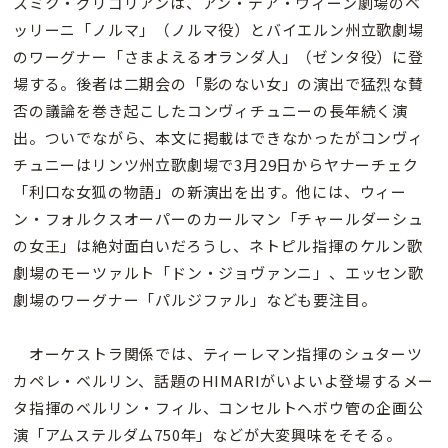
スミク・グリゴリアンは、アン・デア・ウィーン劇場のベ
ッリーニ「ノルマ」（ノルマ役）とバイエルン州立歌劇場
のワーグナー「さまよえるオランダ人」（ゼンタ役）に登
場する。後者は二期会の「影のない女」の演出で猛烈な賛
否の議論を巻き起こしたコンヴィチュニーの長年続く演
出。ついでながら、本文に掲載はできなかったがコンヴィ
チュニーはリンツ州立歌劇場で3月29日からヤナーチェク
「利口な女狐の物語」の新演出を出す。他には、ウィー
ン・フォルクスオーパーのカールマン「チャールダーシュ
の女王」は絶対面白いだろうし、ネトピル指揮のケルン歌
劇場のモーツァルト「ドン・ジョヴァンニ」、エッセン歌
劇場のワーグナー「パルジファル」なども要注目。
オーケストラ関係では、ティーレマン指揮のシュターツ
カペレ・ベルリン、話題のHIMARIがいよいよ登場するメー
タ指揮のベルリン・フィル、コンセルトヘボウ管の企画公
演「アムステルダム750年」などが大変興味をそそる。