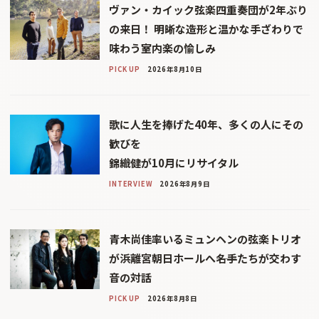
ヴァン・カイック弦楽四重奏団が2年ぶり
の来日！ 明晰な造形と温かな手ざわりで
味わう室内楽の愉しみ
PICK UP
2026年8月10日
歌に人生を捧げた40年、多くの人にその
歓びを
錦織健が10月にリサイタル
INTERVIEW
2026年8月9日
青木尚佳率いるミュンヘンの弦楽トリオ
が浜離宮朝日ホールへ――名手たちが交わす
音の対話
PICK UP
2026年8月8日