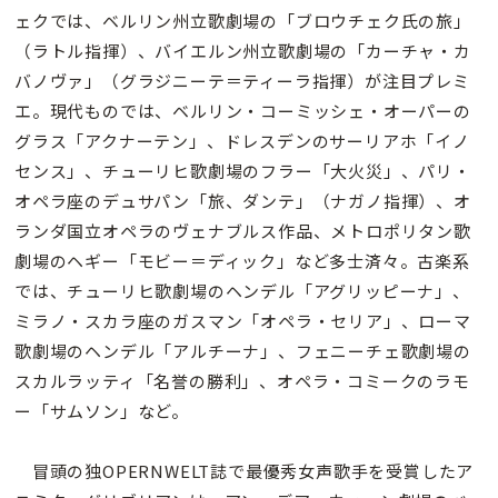
ェクでは、ベルリン州立歌劇場の「ブロウチェク氏の旅」
（ラトル指揮）、バイエルン州立歌劇場の「カーチャ・カ
バノヴァ」（グラジニーテ＝ティーラ指揮）が注目プレミ
エ。現代ものでは、ベルリン・コーミッシェ・オーパーの
グラス「アクナーテン」、ドレスデンのサーリアホ「イノ
センス」、チューリヒ歌劇場のフラー「大火災」、パリ・
オペラ座のデュサパン「旅、ダンテ」（ナガノ指揮）、オ
ランダ国立オペラのヴェナブルス作品、メトロポリタン歌
劇場のヘギー「モビー＝ディック」など多士済々。古楽系
では、チューリヒ歌劇場のヘンデル「アグリッピーナ」、
ミラノ・スカラ座のガスマン「オペラ・セリア」、ローマ
歌劇場のヘンデル「アルチーナ」、フェニーチェ歌劇場の
スカルラッティ「名誉の勝利」、オペラ・コミークのラモ
ー「サムソン」など。
冒頭の独OPERNWELT誌で最優秀女声歌手を受賞したア