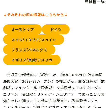
曽雌裕一 編
↓それぞれの国の情報はこちらから↓
オーストリア
ドイツ
スイス/イタリア/スペイン
フランス/ベネルクス
イギリス/東欧/アメリカ
先月号で部分的にご紹介した、独OPERNWELT誌の年間
最優秀賞（2022/23シーズン）の補足から。主な受賞が、歌
劇場：フランクフルト歌劇場、女声歌手：アスミク・グリ
ゴリアン、演出家：リディア・シュタイアーであることはお
知らせした通り。その他の主な受賞は、男声歌手：ジョ
ン・オズボーン、指揮者：パブロ・エラス＝カサド、オー