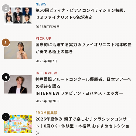
NEWS
第50回ピティナ・ピアノコンペティション特級、
セミファイナリスト6名が決定
2026年7月29日
PICK UP
国際的に活躍する実力派ヴァイオリニスト松本紘佳
が奏でる極上の響き
2026年8月2日
INTERVIEW
神戸国際フルートコンクール優勝者、日本ツアーへ
の期待を語る
INTERVIEW ファビアン・ヨハネス・エッガー
2026年7月28日
FROM編集部
2026年夏休み 親子で楽しむ♪クラシックコンサー
ト｜0歳OK・体験型・本格派 おすすめセレクショ
ン