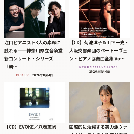
注目ピアニスト3人の素顔に
【CD】菊池洋子＆山下一史・
触れる──神奈川県立音楽堂
大阪交響楽団のベートーヴェ
新コンサート・シリーズ
ン・ピアノ協奏曲全集 Vo…
「朝…
New Release Selection
2026年8月4日
PICK UP
2026年8月4日
【CD】EVOKE／八巻志帆
国際的に活躍する実力派ヴァ