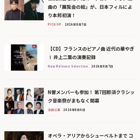
曲の「展覧会の絵」が、日本フィルによ
り本邦初演！
PICK UP
2026年8月7日
【CD】フランスのピアノ曲 近代の華やぎ
Ⅰ 井上二葉の演奏記録
New Release Selection
2026年8月7日
N響メンバーも参加！ 第7回那須クラシッ
ク音楽祭がまもなく開幕
注目公演
2026年8月6日
オペラ・アリアからシューベルトまで コ