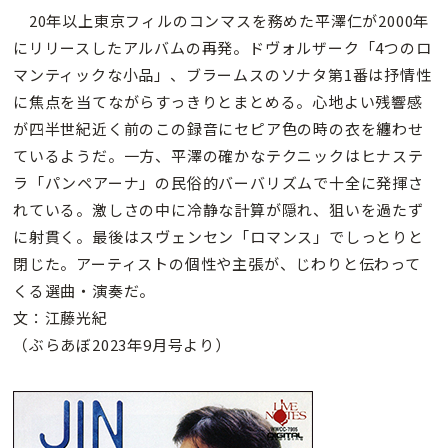
20年以上東京フィルのコンマスを務めた平澤仁が2000年
にリリースしたアルバムの再発。ドヴォルザーク「4つのロ
マンティックな小品」、ブラームスのソナタ第1番は抒情性
に焦点を当てながらすっきりとまとめる。心地よい残響感
が四半世紀近く前のこの録音にセピア色の時の衣を纏わせ
ているようだ。一方、平澤の確かなテクニックはヒナステ
ラ「パンペアーナ」の民俗的バーバリズムで十全に発揮さ
れている。激しさの中に冷静な計算が隠れ、狙いを過たず
に射貫く。最後はスヴェンセン「ロマンス」でしっとりと
閉じた。アーティストの個性や主張が、じわりと伝わって
くる選曲・演奏だ。
文：江藤光紀
（ぶらあぼ2023年9月号より）