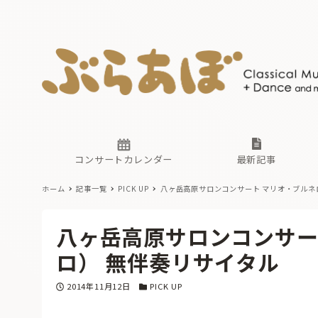
ニュース
ヤマハホ
番組一覧
東京・関
ぶらあぼ
現場のプ
古楽とそ
無料ライ
あ
か
過去の連
コンサートカレンダー
最新記事
ホーム
記事一覧
PICK UP
八ヶ岳高原サロンコンサート マリオ・ブル
ニュース
ヤマハホ
番組一覧
東京・関
ぶらあぼ
八ヶ岳高原サロンコンサー
現場のプ
古楽とそ
無料ライ
あ
か
ロ） 無伴奏リサイタル
過去の連
投稿日
カテゴリー
2014年11月12日
PICK UP