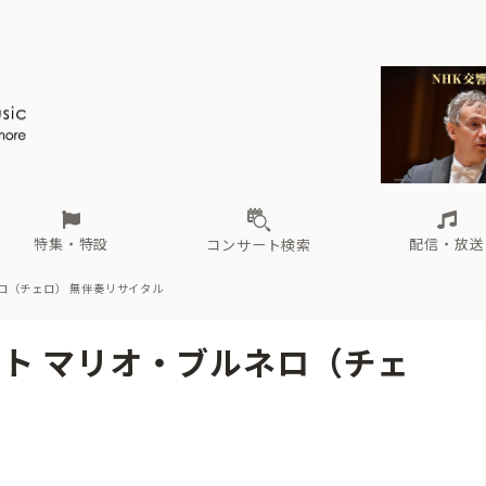
ール
（毎月更新）
東
電子版（無料・月刊）
トピックス
関西
フェスタサマーミューザKAWASAKI 2026
北海道・東北
注目公演
配布場所
インタビュー
中部
定期購読
中国・四国
CD新譜
N響＆東響 《7つ
九州・沖縄
書籍近刊
ロが推す！間違いないオーケストラコンサート
過去の特集
の先と
ブ配信スケジュール
さ
オーケストラの楽屋から
た
な
有料ライブ配信スケジュール
は
ま
や
海の向こうの音楽家
ら
わ
Aからの
載
特集・特設
配信・放送
コンサート検索
ネロ（チェロ） 無伴奏リサイタル
ール
（毎月更新）
東
電子版（無料・月刊）
トピックス
関西
フェスタサマーミューザKAWASAKI 2026
北海道・東北
注目公演
配布場所
インタビュー
中部
定期購読
中国・四国
CD新譜
N響＆東響 《7つ
九州・沖縄
書籍近刊
ト マリオ・ブルネロ（チェ
ロが推す！間違いないオーケストラコンサート
過去の特集
の先と
ブ配信スケジュール
さ
オーケストラの楽屋から
た
な
有料ライブ配信スケジュール
は
ま
や
海の向こうの音楽家
ら
わ
Aからの
載