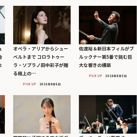
ュ
オペラ・アリアからシュー
佐渡裕＆新日本フィルがブ
会
ベルトまで コロラトゥー
ルックナー第5番で挑む巨
よ
ラ・ソプラノ田中彩子が贈
大な響きの構築
る極上の…
PICK UP
2026年8月5日
PICK UP
2026年8月6日