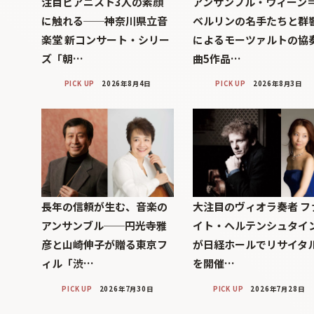
注目ピアニスト3人の素顔
アンサンブル・ウィーン
に触れる──神奈川県立音
ベルリンの名手たちと群
楽堂 新コンサート・シリー
によるモーツァルトの協
ズ「朝…
曲5作品…
PICK UP
2026年8月4日
PICK UP
2026年8月3日
長年の信頼が生む、音楽の
大注目のヴィオラ奏者 フ
アンサンブル──円光寺雅
イト・ヘルテンシュタイ
彦と山崎伸子が贈る東京フ
が日経ホールでリサイタ
ィル「渋…
を開催…
PICK UP
2026年7月30日
PICK UP
2026年7月28日