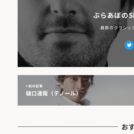
ぶらあぼのS
最新のクラシッ
Tw
前の記事
樋口達哉（テノール）
お