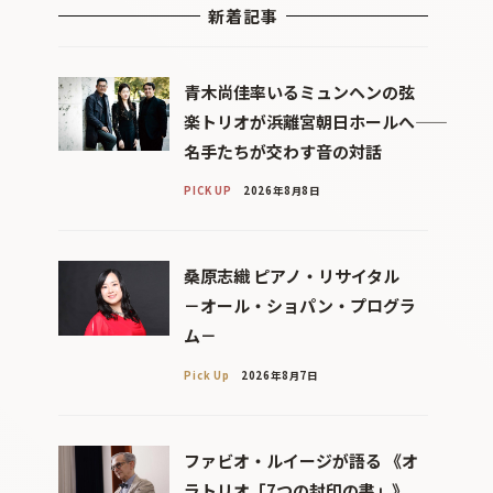
新着記事
青木尚佳率いるミュンヘンの弦
楽トリオが浜離宮朝日ホールへ――
名手たちが交わす音の対話
PICK UP
2026年8月8日
桑原志織 ピアノ・リサイタル
－オール・ショパン・プログラ
ム－
Pick Up
2026年8月7日
ファビオ・ルイージが語る 《オ
ラトリオ「7つの封印の書」》