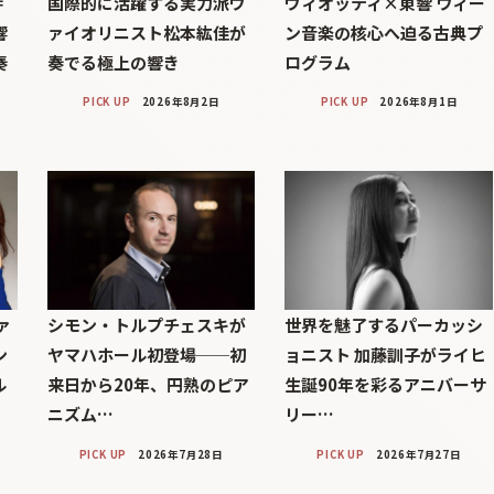
＝
国際的に活躍する実力派ヴ
ヴィオッティ×東響 ウィー
響
ァイオリニスト松本紘佳が
ン音楽の核心へ迫る古典プ
奏
奏でる極上の響き
ログラム
PICK UP
2026年8月2日
PICK UP
2026年8月1日
ァ
シモン・トルプチェスキが
世界を魅了するパーカッシ
ン
ヤマハホール初登場──初
ョニスト 加藤訓子がライヒ
ル
来日から20年、円熟のピア
生誕90年を彩るアニバーサ
ニズム…
リー…
PICK UP
2026年7月28日
PICK UP
2026年7月27日