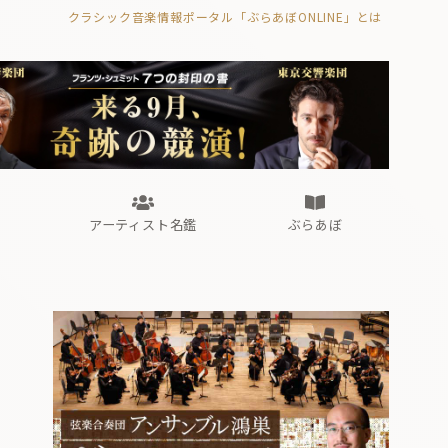
クラシック音楽情報ポータル「ぶらあぼONLINE」とは
の封印の書》
海外公演
FROM編集部
眺望
ぶらあぼブラス！
フォルテピアノ・オデッセイ
アーティスト名鑑
ぶらあぼ
の封印の書》
海外公演
FROM編集部
眺望
ぶらあぼブラス！
フォルテピアノ・オデッセイ