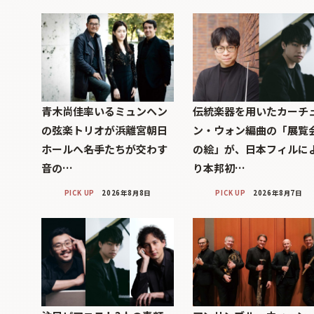
青木尚佳率いるミュンヘン
伝統楽器を用いたカーチ
の弦楽トリオが浜離宮朝日
ン・ウォン編曲の「展覧
ホールへ――名手たちが交わす
の絵」が、日本フィルに
音の…
り本邦初…
PICK UP
2026年8月8日
PICK UP
2026年8月7日