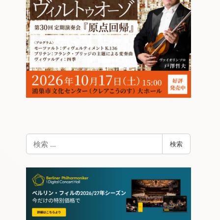
検
検索
索