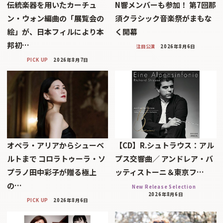
伝統楽器を用いたカーチュ
N響メンバーも参加！ 第7回那
ン・ウォン編曲の「展覧会の
須クラシック音楽祭がまもな
絵」が、日本フィルにより本
く開幕
邦初…
注目公演
2026年8月6日
PICK UP
2026年8月7日
オペラ・アリアからシューベ
【CD】R.シュトラウス：アル
ルトまで コロラトゥーラ・ソ
プス交響曲／ アンドレア・バ
プラノ田中彩子が贈る極上
ッティストーニ＆東京フ…
の…
New Release Selection
2026年8月6日
PICK UP
2026年8月6日