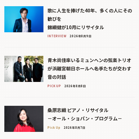
歌に人生を捧げた40年、多くの人にその
歓びを
錦織健が10月にリサイタル
INTERVIEW
2026年8月9日
青木尚佳率いるミュンヘンの弦楽トリオ
が浜離宮朝日ホールへ――名手たちが交わす
音の対話
PICK UP
2026年8月8日
桑原志織 ピアノ・リサイタル
－オール・ショパン・プログラム－
Pick Up
2026年8月7日