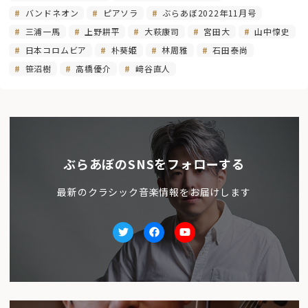
バンドネオン
ピアソラ
ぶらあぼ2022年11月号
三浦一馬
上野耕平
大萩康司
宮田大
山中惇史
日本コロムビア
朴葵姫
林周雅
石田泰尚
笹沼樹
高橋優介
﨑谷直人
ぶらあぼのSNSをフォローする
最新のクラシック音楽情報をお届けします
Twitter
facebook
Youtube