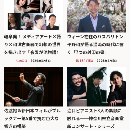
岐阜発！ メディアアート×語
ウィーン在住のバスバリトン
り×和洋古楽器で幻想の世界
平野和が語る混沌の時代に響
を描き出す『夜叉が池物語』
く「7つの封印の書」
注目公演
2026年8月5日
INTERVIEW
2026年8月5日
佐渡裕＆新日本フィルがブル
注目ピアニスト3人の素顔に
ックナー第5番で挑む巨大な
触れる──神奈川県立音楽堂
響きの構築
新コンサート・シリーズ