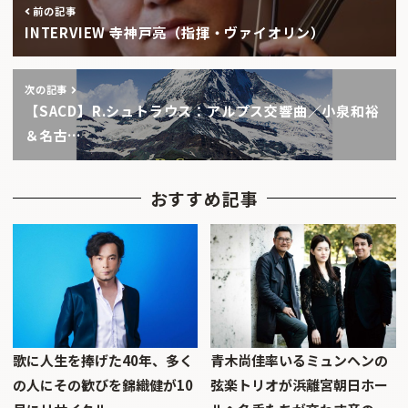
前の記事
INTERVIEW 寺神戸亮（指揮・ヴァイオリン）
次の記事
【SACD】R.シュトラウス：アルプス交響曲／小泉和裕
＆名古…
おすすめ記事
歌に人生を捧げた40年、多く
青木尚佳率いるミュンヘンの
の人にその歓びを錦織健が10
弦楽トリオが浜離宮朝日ホー