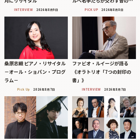
月にリサイタル
ルへ――名手たちが交わす音の…
INTERVIEW
2026年8月9日
PICK UP
2026年8月8日
桑原志織 ピアノ・リサイタル
ファビオ・ルイージが語る
－オール・ショパン・プログ
《オラトリオ「7つの封印の
ラム－
書」》
Pick Up
2026年8月7日
INTERVIEW
2026年8月7日