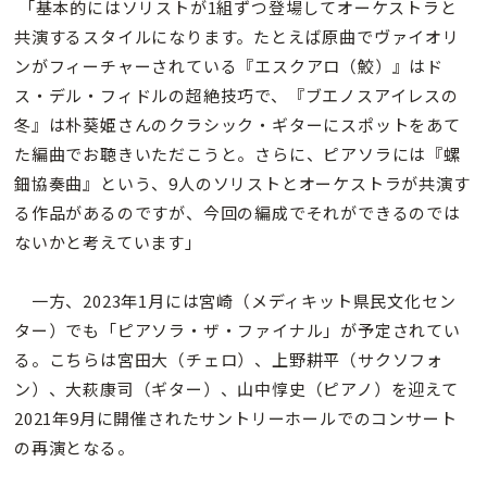
「基本的にはソリストが1組ずつ登場してオーケストラと
共演するスタイルになります。たとえば原曲でヴァイオリ
ンがフィーチャーされている『エスクアロ（鮫）』はド
ス・デル・フィドルの超絶技巧で、『ブエノスアイレスの
冬』は朴葵姫さんのクラシック・ギターにスポットをあて
た編曲でお聴きいただこうと。さらに、ピアソラには『螺
鈿協奏曲』という、9人のソリストとオーケストラが共演す
る作品があるのですが、今回の編成でそれができるのでは
ないかと考えています」
一方、2023年1月には宮崎（メディキット県民文化セン
ター）でも「ピアソラ・ザ・ファイナル」が予定されてい
る。こちらは宮田大（チェロ）、上野耕平（サクソフォ
ン）、大萩康司（ギター）、山中惇史（ピアノ）を迎えて
2021年9月に開催されたサントリーホールでのコンサート
の再演となる。