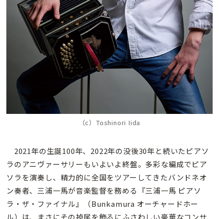
（c）Toshinori Iida
2021年の生誕100年、2022年の没後30年と続いたピアソ
ラのアニヴァーサリーもいよいよ終盤。多彩な編成でピア
ソラを演奏し、精力的に全国をツアーしてきたバンドネオ
ン奏者、三浦一馬が音楽監督を務める『三浦一馬 ピアソ
ラ・ザ・ファイナル』（Bunkamura オーチャードホー
ル）は、まさにその掉尾を飾るにふさわしい豪華なコンサ