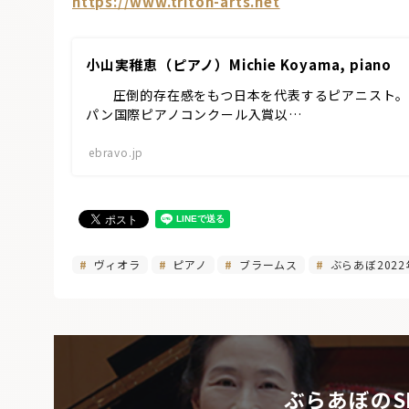
https://www.triton-arts.net
小山実稚恵（ピアノ）Michie Koyama, piano
圧倒的存在感をもつ日本を代表するピアニスト。
パン国際ピアノコンクール入賞以…
ebravo.jp
ヴィオラ
ピアノ
ブラームス
ぶらあぼ2022
ぶらあぼのS