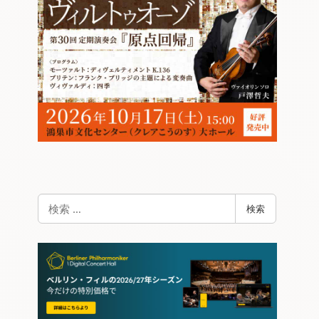
検
検索
索