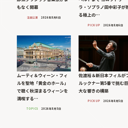
もなく開幕
ラ・ソプラノ田中彩子が
る極上の…
注目公演
2026年8月6日
PICK UP
2026年8月6日
ムーティ＆ウィーン・フィ
佐渡裕＆新日本フィルが
ルを聖地「黄金のホール」
ルックナー第5番で挑む
で聴く秋深まるウィーンを
大な響きの構築
満喫する…
PICK UP
2026年8月5日
TOPICS
2026年8月5日