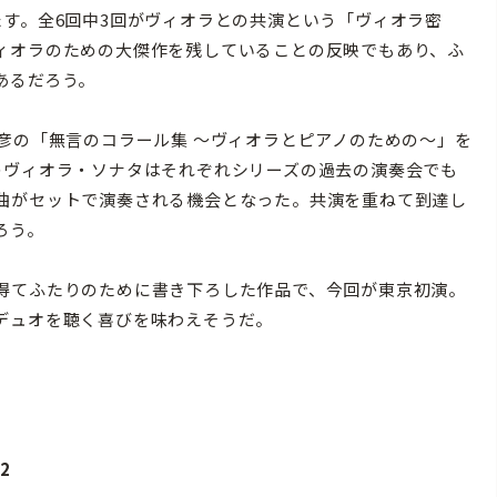
す。全6回中3回がヴィオラとの共演という「ヴィオラ密
ィオラのための大傑作を残していることの反映でもあり、ふ
あるだろう。
彦の「無言のコラール集 〜ヴィオラとピアノのための〜」を
のヴィオラ・ソナタはそれぞれシリーズの過去の演奏会でも
曲がセットで演奏される機会となった。共演を重ねて到達し
ろう。
得てふたりのために書き下ろした作品で、今回が東京初演。
デュオを聴く喜びを味わえそうだ。
02