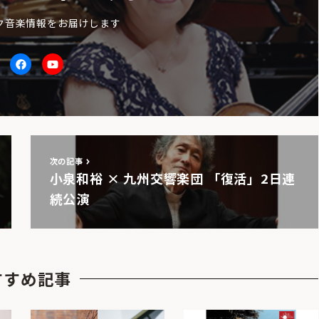
ク音楽情報をお届けします
itter
facebook
Youtube
次の記事
小泉和裕 × 九州交響楽団 「復活」2日連
続公演
すすめ記事