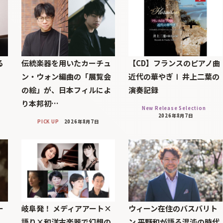
る
伝統楽器を用いたカーチュ
【CD】フランスのピアノ曲
印
ン・ウォン編曲の「展覧会
近代の華やぎⅠ 井上二葉の
の絵」が、日本フィルによ
演奏記録
り本邦初…
New Release Selection
2026年8月7日
PICK UP
2026年8月7日
ー
岐阜発！ メディアアート×
ウィーン在住のバスバリト
語り×和洋古楽器で幻想の
ン 平野和が語る混沌の時代