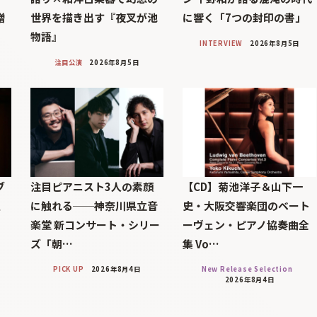
贈
世界を描き出す『夜叉が池
に響く「7つの封印の書」
物語』
INTERVIEW
2026年8月5日
注目公演
2026年8月5日
ブ
注目ピアニスト3人の素顔
【CD】菊池洋子＆山下一
巨
に触れる──神奈川県立音
史・大阪交響楽団のベート
楽堂 新コンサート・シリー
ーヴェン・ピアノ協奏曲全
ズ「朝…
集 Vo…
PICK UP
2026年8月4日
New Release Selection
2026年8月4日