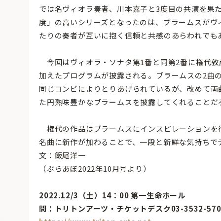
では名ヴィオラ奏者、川本嘉子と3度目の共演を果た
度」の高いシリーズとなったのは、ブラームスがヴ
たりの奏者が互いに抱く信頼と共感のあらわれでも
今回はヴィオラ・ソナタ第1番と同第2番に権代敦
加えたプログラムが披露される。ブラームスの2曲
同じコンビによりとりあげられているが、改めて両
た円熟味豊かなブラームスを披露してくれることだ
権代の作品はブラームスにインスピレーションを
名曲に新作が加わることで、一段と新鮮な気持ちで
文：飯尾洋一
（ぶらあぼ2022年10月号より）
2022.12/3（土）14：00 第一生命ホール
問：トリトンアーツ・チケットデスク03-3532-57