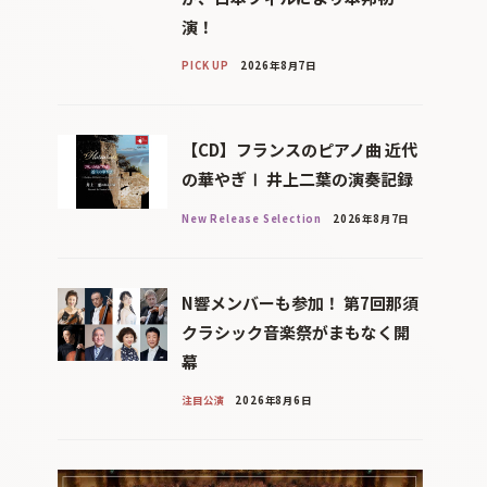
演！
PICK UP
2026年8月7日
【CD】フランスのピアノ曲 近代
の華やぎⅠ 井上二葉の演奏記録
New Release Selection
2026年8月7日
N響メンバーも参加！ 第7回那須
クラシック音楽祭がまもなく開
幕
注目公演
2026年8月6日