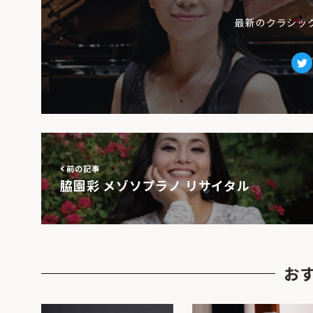
最新のクラシッ
Tw
前の記事
脇園彩 メゾソプラノ リサイタル
お