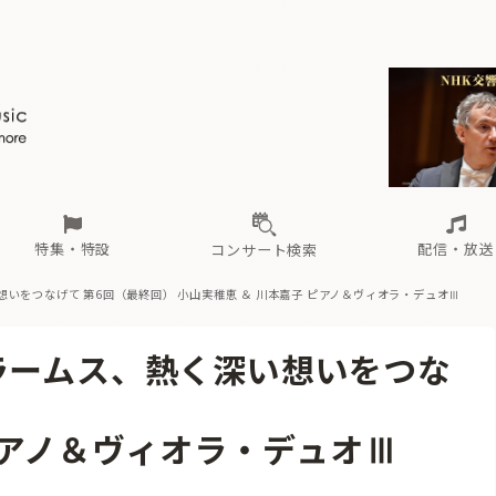
ール
（毎月更新）
東
電子版（無料・月刊）
トピックス
関西
フェスタサマーミューザKAWASAKI 2026
北海道・東北
注目公演
配布場所
インタビュー
中部
定期購読
中国・四国
CD新譜
N響＆東響 《7つ
九州・沖縄
書籍近刊
ロが推す！間違いないオーケストラコンサート
過去の特集
の先と
ブ配信スケジュール
さ
オーケストラの楽屋から
た
な
有料ライブ配信スケジュール
は
ま
や
海の向こうの音楽家
ら
わ
Aからの
載
特集・特設
配信・放送
コンサート検索
想いをつなげて 第6回（最終回）
小山実稚恵 ＆ 川本嘉子 ピアノ＆ヴィオラ・デュオⅢ
ール
（毎月更新）
東
電子版（無料・月刊）
トピックス
関西
フェスタサマーミューザKAWASAKI 2026
北海道・東北
注目公演
配布場所
インタビュー
中部
定期購読
中国・四国
CD新譜
N響＆東響 《7つ
九州・沖縄
書籍近刊
ラームス、熱く深い想いをつな
ロが推す！間違いないオーケストラコンサート
過去の特集
の先と
ブ配信スケジュール
さ
オーケストラの楽屋から
た
な
有料ライブ配信スケジュール
は
ま
や
海の向こうの音楽家
ら
わ
Aからの
載
ピアノ＆ヴィオラ・デュオⅢ