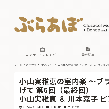
ニュース
ヤマハホ
番組一覧
東京・関
ぶらあぼ
現場のプ
古楽とそ
無料ライ
あ
か
過去の連
コンサートカレンダー
最新記事
ホーム
記事一覧
PICK UP
小山実稚恵の室内楽 〜ブラームス、熱く深い
ニュース
ヤマハホ
番組一覧
東京・関
ぶらあぼ
小山実稚恵の室内楽 〜ブ
現場のプ
古楽とそ
無料ライ
あ
か
げて 第6回（最終回）
過去の連
小山実稚恵 ＆ 川本嘉子 
投稿日
カテゴリー
カテゴリー
2022年9月24日
PICK UP
注目公演