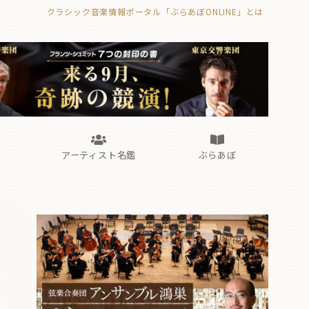
クラシック音楽情報ポータル「ぶらあぼONLINE」とは
の封印の書》
海外公演
FROM編集部
眺望
ぶらあぼブラス！
フォルテピアノ・オデッセイ
アーティスト名鑑
ぶらあぼ
の封印の書》
海外公演
FROM編集部
眺望
ぶらあぼブラス！
フォルテピアノ・オデッセイ