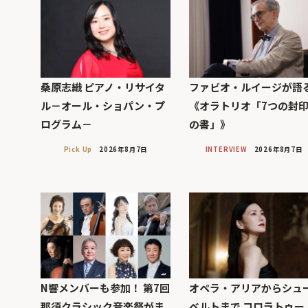
桑原志織 ピアノ・リサイタ
ファビオ・ルイージが語
ル－オール・ショパン・プ
《オラトリオ「7つの封
ログラム－
の書」》
Pick Up
2026年8月7日
INTERVIEW
2026年8月7日
N響メンバーも参加！ 第7回
オペラ・アリアからシュ
那須クラシック音楽祭がま
ベルトまで コロラトゥー