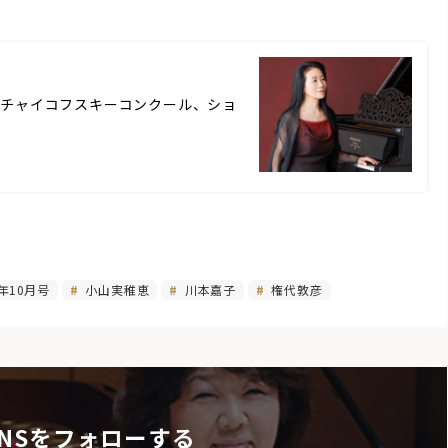
チャイコフスキーコンクール、ショ
年10月号
小山実稚恵
川本嘉子
権代敦彦
NSをフォローする