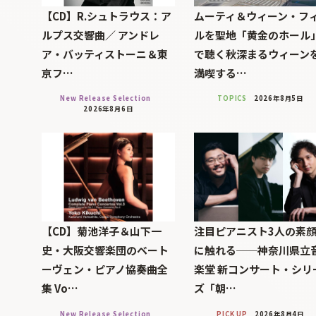
【CD】R.シュトラウス：ア
ムーティ＆ウィーン・フ
ルプス交響曲／ アンドレ
ルを聖地「黄金のホール
ア・バッティストーニ＆東
で聴く秋深まるウィーン
京フ…
満喫する…
New Release Selection
TOPICS
2026年8月5日
2026年8月6日
【CD】菊池洋子＆山下一
注目ピアニスト3人の素
史・大阪交響楽団のベート
に触れる──神奈川県立
ーヴェン・ピアノ協奏曲全
楽堂 新コンサート・シリ
集 Vo…
ズ「朝…
New Release Selection
PICK UP
2026年8月4日