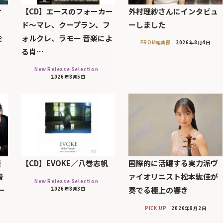
ィ
【CD】エースのフォーカー
外村理紗さんにインタビュ
」
ド～マレ、クープラン、フ
ーしました
を
ォルクレ、ラモー 音楽によ
FROM編集部
2026年8月4日
る肖…
New Release Selection
2026年8月5日
顔
【CD】EVOKE／八巻志帆
国際的に活躍する実力派ヴ
音
ァイオリニスト松本紘佳が
New Release Selection
ー
奏でる極上の響き
2026年8月3日
PICK UP
2026年8月2日