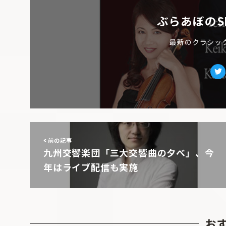
ぶらあぼのS
最新のクラシッ
Tw
前の記事
九州交響楽団「三大交響曲の夕べ」、今
年はライブ配信も実施
お