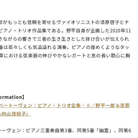
郎がもっとも信頼を寄せるヴァイオリニストの漆原啓子とチ
アノ・トリオ作品集である。野平自身が企画した2020年11
さながらの響きで三者の生き生きとした掛け合いが伝えられ
3番は若々しくも気品溢れる演奏。ピアノの煌めくようなタッ
楽章における弦楽器の伸びやかなレガートと息の長い歌心に胸
ormation】
『ベートーヴェン：ピアノ・トリオ全集・Ⅱ／野平一郎＆漆原
＆向山佳絵子』
トーヴェン：ピアノ三重奏曲第3番、同第5番「幽霊」、同第6