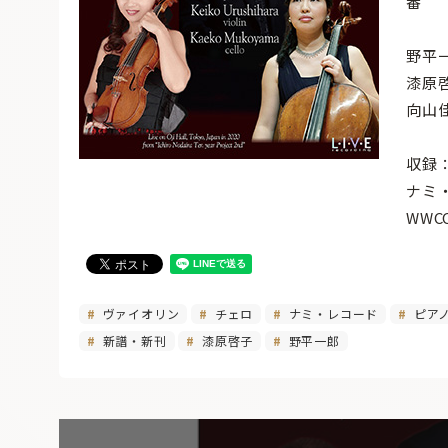
番
野平
漆原
向山
収録：
ナミ
WWC
ヴァイオリン
チェロ
ナミ・レコード
ピア
新譜・新刊
漆原啓子
野平一郎