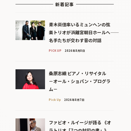
新着記事
青木尚佳率いるミュンヘンの弦
楽トリオが浜離宮朝日ホールへ――
名手たちが交わす音の対話
PICK UP
2026年8月8日
桑原志織 ピアノ・リサイタル
－オール・ショパン・プログラ
ム－
Pick Up
2026年8月7日
ファビオ・ルイージが語る 《オ
ラトリオ「7つの封印の書」》