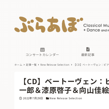
ニュース
ヤマハホ
番組一覧
東京・関
ぶらあぼ
現場のプ
古楽とそ
無料ライ
あ
か
過去の連
コンサートカレンダー
最新記事
ホーム
記事一覧
New Release Selection
【CD】ベートーヴェン：ピ
ニュース
ヤマハホ
番組一覧
東京・関
ぶらあぼ
【CD】ベートーヴェン：
現場のプ
古楽とそ
無料ライ
あ
か
一郎＆漆原啓子＆向山佳
過去の連
投稿日
カテゴリー
2022年7月29日
New Release Selection