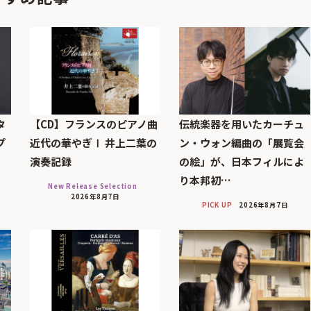
タ
【CD】フランスのピアノ曲
伝統楽器を用いたカーチュ
プ
近代の華やぎⅠ 井上二葉の
ン・ウォン編曲の「展覧会
演奏記録
の絵」が、日本フィルによ
り本邦初…
New Release Selection
2026年8月7日
PICK UP
2026年8月7日