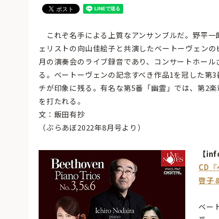
これぞ名手による上質なアンサンブルだ。野平一
ェリストの向山佳絵子と共演したベートーヴェンのピ
月の演奏会のライブ録音であり、コンサートホール
る。ベートーヴェンの記念すべき作品1を冠した第
チが印象に残る。有名な第5番「幽霊」では、第2
を打たれる。
文：飯田有抄
（ぶらあぼ2022年8月号より）
【inf
CD
啓子
ベー