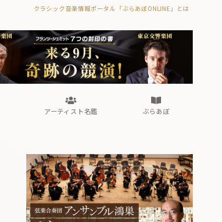
クラシック音楽情報ポータル「ぶらあぼONLINE」とは
の封印の書》
海外公演
FROM編集部
眺望
ぶらあぼブラス！
フォルテピアノ・オデッセイ
アーティスト名鑑
ぶらあぼ
の封印の書》
海外公演
FROM編集部
眺望
ぶらあぼブラス！
フォルテピアノ・オデッセイ