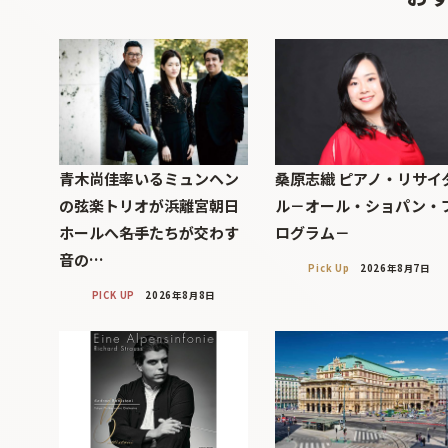
青木尚佳率いるミュンヘン
桑原志織 ピアノ・リサイ
の弦楽トリオが浜離宮朝日
ル－オール・ショパン・
ホールへ――名手たちが交わす
ログラム－
音の…
Pick Up
2026年8月7日
PICK UP
2026年8月8日