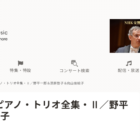
ール
（毎月更新）
東
電子版（無料・月刊）
トピックス
関西
フェスタサマーミューザKAWASAKI 2026
北海道・東北
注目公演
配布場所
インタビュー
中部
定期購読
中国・四国
CD新譜
N響＆東響 《7つ
九州・沖縄
書籍近刊
ロが推す！間違いないオーケストラコンサート
過去の特集
の先と
ブ配信スケジュール
さ
オーケストラの楽屋から
た
な
有料ライブ配信スケジュール
は
ま
や
海の向こうの音楽家
ら
わ
Aからの
載
特集・特設
配信・放送
コンサート検索
アノ・トリオ全集・Ⅱ／野平一郎＆漆原啓子＆向山佳絵子
ール
（毎月更新）
東
電子版（無料・月刊）
トピックス
関西
フェスタサマーミューザKAWASAKI 2026
北海道・東北
注目公演
配布場所
インタビュー
中部
定期購読
中国・四国
CD新譜
N響＆東響 《7つ
九州・沖縄
書籍近刊
ピアノ・トリオ全集・Ⅱ／野平
ロが推す！間違いないオーケストラコンサート
過去の特集
の先と
ブ配信スケジュール
さ
オーケストラの楽屋から
た
な
有料ライブ配信スケジュール
は
ま
や
海の向こうの音楽家
ら
わ
Aからの
絵子
載