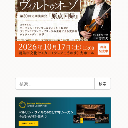
検
検索
索