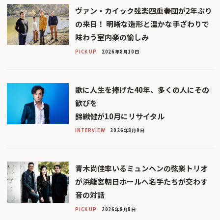
ヴァン・カイック弦楽四重奏団が2年ぶり
の来日！ 明晰な造形と温かな手ざわりで
味わう室内楽の愉しみ
PICK UP
2026年8月10日
歌に人生を捧げた40年、多くの人にその
歓びを
錦織健が10月にリサイタル
INTERVIEW
2026年8月9日
青木尚佳率いるミュンヘンの弦楽トリオ
が浜離宮朝日ホールへ――名手たちが交わす
音の対話
PICK UP
2026年8月8日