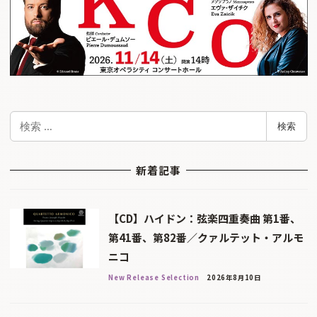
検
検索
索
新着記事
【CD】ハイドン：弦楽四重奏曲 第1番、
第41番、第82番／クァルテット・アルモ
ニコ
New Release Selection
2026年8月10日