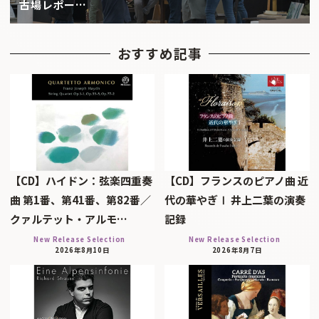
古場レポー…
おすすめ記事
【CD】ハイドン：弦楽四重奏
【CD】フランスのピアノ曲 近
曲 第1番、第41番、第82番／
代の華やぎⅠ 井上二葉の演奏
クァルテット・アルモ…
記録
New Release Selection
New Release Selection
2026年8月10日
2026年8月7日