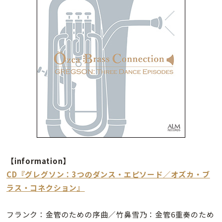
【information】
CD『グレグソン：3つのダンス・エピソード／オズカ・ブ
ラス・コネクション』
フランク：金管のための序曲／竹鼻雪乃：金管6重奏のため