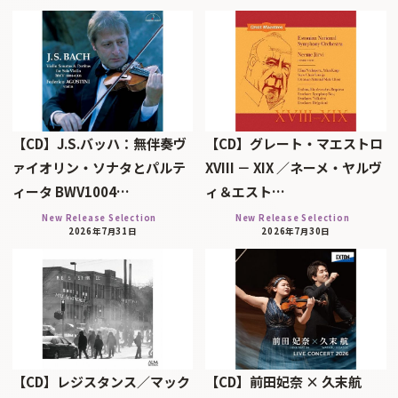
【CD】J.S.バッハ：無伴奏ヴ
【CD】グレート・マエストロ
ァイオリン・ソナタとパルテ
XVIII － XIX ／ネーメ・ヤルヴ
ィータ BWV1004…
ィ＆エスト…
New Release Selection
New Release Selection
2026年7月31日
2026年7月30日
【CD】レジスタンス／マック
【CD】前田妃奈 × 久末航