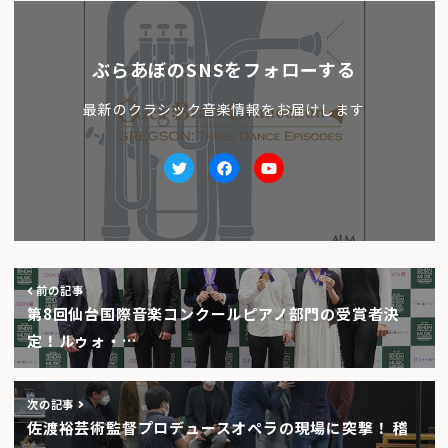
ぶらあぼのSNSをフォローする
最新のクラシック音楽情報をお届けします
Twitter
facebook
Youtube
前の記事
第8回仙台国際音楽コンクールピアノ部門の受賞者決
定！ルゥォ・…
次の記事
佐渡裕芸術監督プロデュースオペラの現場に突撃！ 稽