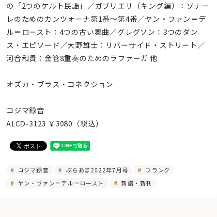
の「2つのケルト民謡」／ガブリエリ（キング編）：ソナー
レのためのカンツォーナ第1番〜第4番／ヤン・ファン＝デ
ル＝ロースト：4つの古い舞曲／グレグソン：3つのダン
ス・エピソード／大野雄士：リバーサイド・ストリート／
河合和貴：金管8重奏のためのラファーガ 他
オズカ・ブラス・コネクション
コジマ録音
ALCD-3123 ￥3080（税込）
コジマ録音
ぶらあぼ2022年7月号
フランク
ヤン・ヴァン＝デル＝ロースト
新譜・新刊