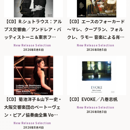
【CD】R.シュトラウス：アル
【CD】エースのフォーカード
プス交響曲／ アンドレア・バ
～マレ、クープラン、フォル
ッティストーニ＆東京フ…
クレ、ラモー 音楽による肖…
New Release Selection
New Release Selection
2026年8月6日
2026年8月5日
【CD】菊池洋子＆山下一史・
【CD】EVOKE／八巻志帆
大阪交響楽団のベートーヴェ
New Release Selection
2026年8月3日
ン・ピアノ協奏曲全集 Vo…
New Release Selection
2026年8月4日