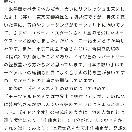
題だ。
「数年間オペラを休んだ今、大いにリフレッシュ出来まし
たよ！（笑） 東京交響楽団とは初共演ですが、実演を聴
いた際に、音色やフレージングがモーツァルトに向いてい
て、さすが、ユベール・スダーンさんの薫陶を受けたオー
ケストラと感心しました。だから、ご一緒出来るのが楽し
みです。また、東京二期会の皆さんとは、新国立劇場の
《指環》で共演したことがあり、ドイツ圏のレパートリー
の経験豊かな方たちだと思っています。日本の歌い手はモ
ーツァルトの繊細な世界によく合う声の持ち主が多いです
ね。だから今回の共演にも期待しています」
最後に、《イドメネオ》の魅力について改めて。
「モーツァルトの人気は世界中で根強いですが、この作品
は普段皆さんが親しんでいる彼のオペラとはちょっと違い
ます。《イドメネオ》の完成度の高さは、他の人気作とは
違う境地にあり、“作曲家として自分がどこまでゆけるか、
それを試してみよう！”と意気込んだ天才作曲家が、発想の