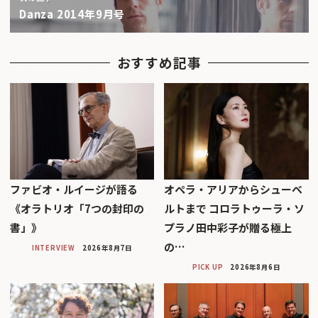
Danza 2014年9月号
おすすめ記事
ファビオ・ルイージが語る
オペラ・アリアからシューベ
《オラトリオ「7つの封印の
ルトまで コロラトゥーラ・ソ
書」》
プラノ田中彩子が贈る極上
の…
INTERVIEW
2026年8月7日
PICK UP
2026年8月6日