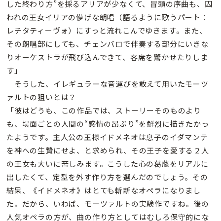
した終わり方”を採るアリアが少なくて、冒頭の序曲も、囚
われの王女イリアの儚げな朗唱（語るように歌うパート：
レチタティーヴォ）にすっと流れこんでゆきます。また、
その朗唱部にしても、チェンバロで伴奏する部分にいきな
りオーケストラが飛び込んできて、客席を驚かせたりしま
す」
そうした、イレギュラーな音運びを敢えて用いたモーツ
ァルトの狙いとは？
「彼はどうも、この作品では、ストーリーそのものより
も、場面ごとの人間の“感情の昂ぶり”を鮮烈に描きたかっ
たようです。主人公の王様イドメネオは息子のイダマンテ
を神への生贄にせよ、と求められ、その王子を愛する２人
の王女も大いに苦しみます。こうした心の葛藤をリアルに
出したくて、定型を外す作り方を選んだのでしょう。その
結果、《イドメネオ》はとても斬新なオペラになりまし
た。だから、いわば、モーツァルトの実験作ですね。後の
人気オペラの方が、曲の作り方としてはむしろ保守的にな