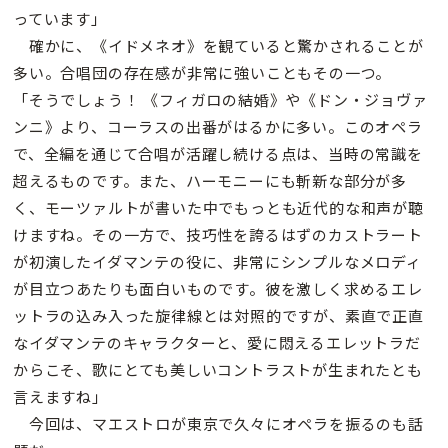
っています」
確かに、《イドメネオ》を観ていると驚かされることが
多い。合唱団の存在感が非常に強いこともその一つ。
「そうでしょう！ 《フィガロの結婚》や《ドン・ジョヴァ
ンニ》より、コーラスの出番がはるかに多い。このオペラ
で、全編を通じて合唱が活躍し続ける点は、当時の常識を
超えるものです。また、ハーモニーにも斬新な部分が多
く、モーツァルトが書いた中でもっとも近代的な和声が聴
けますね。その一方で、技巧性を誇るはずのカストラート
が初演したイダマンテの役に、非常にシンプルなメロディ
が目立つあたりも面白いものです。彼を激しく求めるエレ
ットラの込み入った旋律線とは対照的ですが、素直で正直
なイダマンテのキャラクターと、愛に悶えるエレットラだ
からこそ、歌にとても美しいコントラストが生まれたとも
言えますね」
今回は、マエストロが東京で久々にオペラを振るのも話