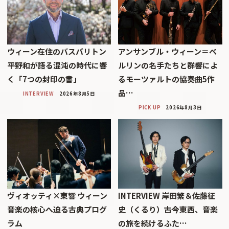
ウィーン在住のバスバリトン
アンサンブル・ウィーン＝ベ
平野和が語る混沌の時代に響
ルリンの名手たちと群響によ
く「7つの封印の書」
るモーツァルトの協奏曲5作
品…
INTERVIEW
2026年8月5日
PICK UP
2026年8月3日
ヴィオッティ×東響 ウィーン
INTERVIEW 岸田繁＆佐藤征
音楽の核心へ迫る古典プログ
史（くるり）――古今東西、音楽
ラム
の旅を続けるふた…