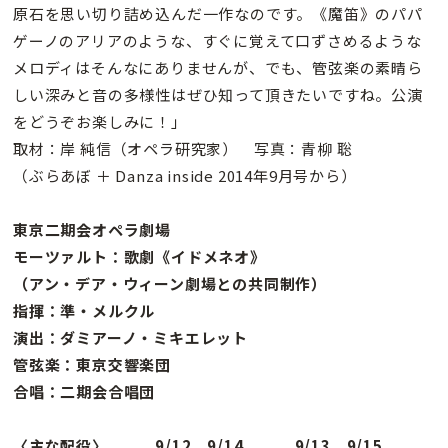
原石を思い切り詰め込んだ一作なのです。《魔笛》のパパ
ゲーノのアリアのような、すぐに覚えて口ずさめるような
メロディはそんなにありませんが、でも、管弦楽の素晴ら
しい深みと音の多様性はぜひ知って頂きたいですね。公演
をどうぞお楽しみに！」
取材：岸 純信（オペラ研究家） 写真：青柳 聡
（ぶらあぼ ＋ Danza inside 2014年9月号から）
東京二期会オペラ劇場
モーツァルト：歌劇《イドメネオ》
（アン・デア・ウィーン劇場との共同制作）
指揮：準・メルクル
演出：ダミアーノ・ミキエレット
管弦楽：東京交響楽団
合唱：二期会合唱団
〈主な配役〉 9/12、9/14 9/13、9/15