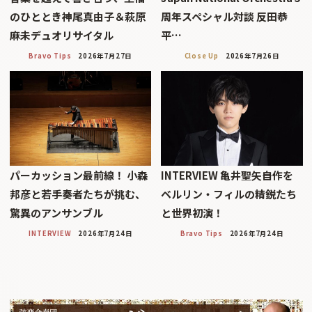
のひととき神尾真由子＆萩原
周年スペシャル対談 反田恭
麻未デュオリサイタル
平…
Bravo Tips
2026年7月27日
Close Up
2026年7月26日
パーカッション最前線！ 小森
INTERVIEW 亀井聖矢――自作を
邦彦と若手奏者たちが挑む、
ベルリン・フィルの精鋭たち
驚異のアンサンブル
と世界初演！
INTERVIEW
2026年7月24日
Bravo Tips
2026年7月24日