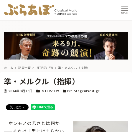
MENU
ホーム
記事一覧
INTERVIEW
準・メルクル（指揮）
準・メルクル（指揮）
投稿日
カテゴリー
カテゴリー
2014年8月17日
INTERVIEW
Pre-Stage=Prestige
ホンモノの若さとは何か
——それは「型にはまらない