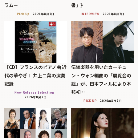
ラム－
書」》
Pick Up
2026年8月7日
INTERVIEW
2026年8月7日
【CD】フランスのピアノ曲 近
伝統楽器を用いたカーチュ
代の華やぎⅠ 井上二葉の演奏
ン・ウォン編曲の「展覧会の
記録
絵」が、日本フィルにより本
邦初…
New Release Selection
2026年8月7日
PICK UP
2026年8月7日