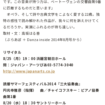
です。この音楽が持つ力は、ベートーヴェンの交響曲第9番
に匹敵するものだと思います」
オペラ、そして詩や古典文学をこよなく愛する22歳。独
特の感性で読み解かれた作品が、我々に何を訴えかけてく
るだろうか。実演にふれるのが待ち遠しい。
取材・文：高坂はる香
（ぶらあぼ ＋ Danza inside 2014年8月号から）
リサイタル
8/25（月）19：00 浜離宮朝日ホール
問：ジャパン・アーツぴあ03-5774-3040
http://www.japanarts.co.jp
読響サマーフェスティバル2014『三大協奏曲』
円光寺雅彦（指揮） 曲／チャイコフスキー：ピアノ協奏
曲第1番
8/20（水）18：30 サントリーホール