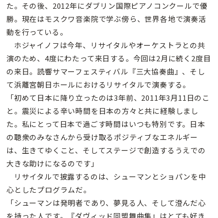
た。その後、2012年にダブリン国際ピアノコンクールで優
勝。現在はモスクワ音楽院で学ぶ傍ら、世界各地で演奏活
動を行っている。
ホジャイノフは今年、リサイタルやオーケストラとの共
演のため、4度にわたって来日する。今回は2月に続く2度目
の来日。読響サマーフェスティバル『三大協奏曲』、そし
て浜離宮朝日ホールにおけるリサイタルで演奏する。
「初めて日本に降り立ったのは3年前、2011年3月11日のこ
と。震災による辛い時間を日本の方々と共に経験しまし
た。私にとって日本で過ごす時間はいつも特別です。日本
の聴衆のみなさんから受け取るポジティブなエネルギー
は、生きてゆくこと、そしてステージで創造するうえでの
大きな助けになるのです」
リサイタルで披露するのは、シューマンとショパンを中
心としたプログラムだ。
「シューマンは発明者であり、夢見る人、そして澄んだ心
を持った人です。『ダヴィッド同盟舞曲集』はとても好き