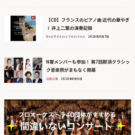
【CD】フランスのピアノ曲 近代の華やぎ
Ⅰ 井上二葉の演奏記録
New Release Selection
2026年8月7日
N響メンバーも参加！ 第7回那須クラシッ
ク音楽祭がまもなく開幕
注目公演
2026年8月6日