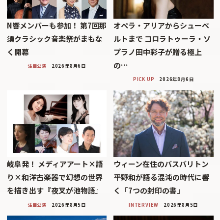
N響メンバーも参加！ 第7回那
オペラ・アリアからシューベ
須クラシック音楽祭がまもな
ルトまで コロラトゥーラ・ソ
く開幕
プラノ田中彩子が贈る極上
の…
注目公演
2026年8月6日
PICK UP
2026年8月6日
岐阜発！ メディアアート×語
ウィーン在住のバスバリトン
り×和洋古楽器で幻想の世界
平野和が語る混沌の時代に響
を描き出す『夜叉が池物語』
く「7つの封印の書」
注目公演
2026年8月5日
INTERVIEW
2026年8月5日