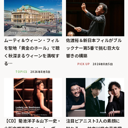
ムーティ＆ウィーン・フィル
佐渡裕＆新日本フィルがブル
を聖地「黄金のホール」で聴
ックナー第5番で挑む巨大な
く秋深まるウィーンを満喫す
響きの構築
る…
PICK UP
2026年8月5日
TOPICS
2026年8月5日
【CD】菊池洋子＆山下一史・
注目ピアニスト3人の素顔に