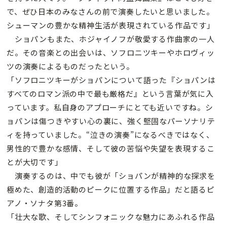
で、ぜひ日本のみなさんの前で演奏したいと思いました。
シューマンの豊かな精神生活が表現されている作品です」
ショパンもまた、ホジャイノフが敬愛する作曲家の一人
だ。その音楽との出会いは、ソフロニツキーやホロヴィッ
ツの演奏によるものだったという。
「ソフロニツキーがショパンについて語った『ショパンは
すべてのロマン派の中で最も厳格だ』という言葉が気に入
っています。私自身のアプローチにとても近いですね。シ
ョパンは傷つきやすい心の裏に、強く堅固なパーソナリテ
ィを持っていました。“泣きの演奏”になるべきではなく、
男性的で豊かな感情、そして彼の苦悩や失望を表現するこ
とが大切です」
演奏するのは、中でも彼が「ショパンが精神的な探求を
極めた、創造的活動のピークに位置する作品」だと語るピ
アノ・ソナタ第3番。
「壮大な歌、そしてシンフォニックな魅力にあふれる作品