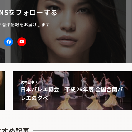
NSをフォローする
ク音楽情報をお届けします
itter
facebook
Youtube
次の記事
日本バレエ協会 平成26年度 全国合同バ
レエの夕べ
すすめ記事