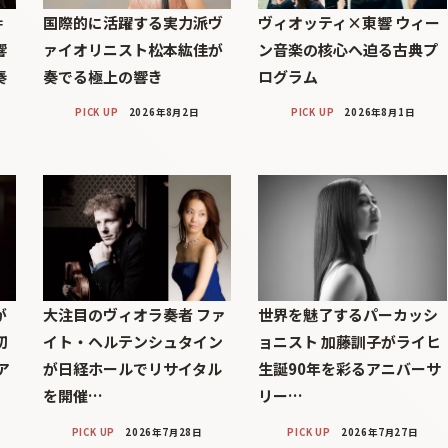
＝
国際的に活躍する実力派ヴ
ヴィオッティ×東響 ウィー
響
ァイオリニスト松本紘佳が
ン音楽の核心へ迫る古典プ
奏
奏でる極上の響き
ログラム
PICK UP
2026年8月2日
PICK UP
2026年8月1日
が
大注目のヴィオラ奏者 ファ
世界を魅了するパーカッシ
初
イト・ヘルテンシュタイン
ョニスト 加藤訓子がライヒ
ア
が日経ホールでリサイタル
生誕90年を彩るアニバーサ
を開催…
リー…
PICK UP
2026年7月28日
PICK UP
2026年7月27日