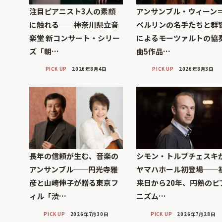
注目ピアニスト3人の素顔
アンサンブル・ウィーン
に触れる──神奈川県立音
ベルリンの名手たちと群
楽堂 新コンサート・シリー
によるモーツァルトの協
ズ「朝…
曲5作品…
PICK UP
2026年8月4日
PICK UP
2026年8月3日
長年の信頼が生む、音楽の
シモン・トルプチェスキ
アンサンブル──円光寺雅
ヤマハホール初登場──
彦と山崎伸子が贈る東京フ
来日から20年、円熟のピ
ィル「渋…
ニズム…
PICK UP
2026年7月30日
PICK UP
2026年7月28日