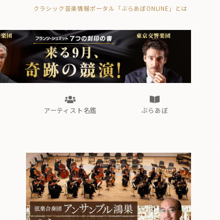
クラシック音楽情報ポータル「ぶらあぼONLINE」とは
の封印の書》
海外公演
FROM編集部
眺望
ぶらあぼブラス！
フォルテピアノ・オデッセイ
アーティスト名鑑
ぶらあぼ
の封印の書》
海外公演
FROM編集部
眺望
ぶらあぼブラス！
フォルテピアノ・オデッセイ