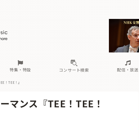
ール
（毎月更新）
東
電子版（無料・月刊）
トピックス
関西
フェスタサマーミューザKAWASAKI 2026
北海道・東北
注目公演
配布場所
インタビュー
中部
定期購読
中国・四国
CD新譜
N響＆東響 《7つ
九州・沖縄
書籍近刊
ロが推す！間違いないオーケストラコンサート
過去の特集
の先と
ブ配信スケジュール
さ
オーケストラの楽屋から
た
な
有料ライブ配信スケジュール
は
ま
や
海の向こうの音楽家
ら
わ
Aからの
載
特集・特設
配信・放送
コンサート検索
EE！TEE！』
ール
（毎月更新）
東
電子版（無料・月刊）
トピックス
関西
フェスタサマーミューザKAWASAKI 2026
北海道・東北
注目公演
配布場所
インタビュー
中部
定期購読
中国・四国
CD新譜
N響＆東響 《7つ
九州・沖縄
書籍近刊
マンス『TEE！TEE！
ロが推す！間違いないオーケストラコンサート
過去の特集
の先と
ブ配信スケジュール
さ
オーケストラの楽屋から
た
な
有料ライブ配信スケジュール
は
ま
や
海の向こうの音楽家
ら
わ
Aからの
載