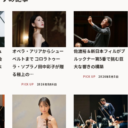
ュ
オペラ・アリアからシュー
佐渡裕＆新日本フィルがブ
会
ベルトまで コロラトゥー
ルックナー第5番で挑む巨
よ
ラ・ソプラノ田中彩子が贈
大な響きの構築
る極上の…
PICK UP
2026年8月5日
PICK UP
2026年8月6日