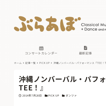
ニュース
ヤマハホ
番組一覧
東京・関
ぶらあぼ
現場のプ
古楽とそ
無料ライ
あ
か
過去の連
コンサートカレンダー
最新記事
ホーム
記事一覧
PICK UP
沖縄ノンバーバル・パフォーマンス『TEE！T
ニュース
ヤマハホ
番組一覧
東京・関
ぶらあぼ
沖縄ノンバーバル・パフォー
現場のプ
古楽とそ
無料ライ
あ
か
TEE！』
過去の連
投稿日
カテゴリー
カテゴリー
2014年7月20日
PICK UP
ダンツァ