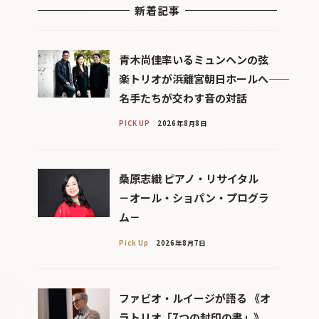
新着記事
青木尚佳率いるミュンヘンの弦
楽トリオが浜離宮朝日ホールへ――
名手たちが交わす音の対話
PICK UP
2026年8月8日
桑原志織 ピアノ・リサイタル
－オール・ショパン・プログラ
ム－
Pick Up
2026年8月7日
ファビオ・ルイージが語る 《オ
ラトリオ「7つの封印の書」》