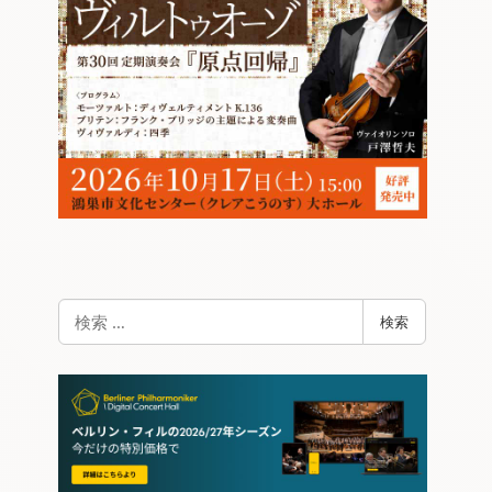
検
検索
索