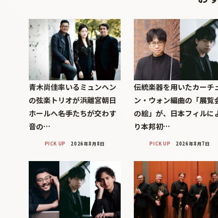
青木尚佳率いるミュンヘン
伝統楽器を用いたカーチ
の弦楽トリオが浜離宮朝日
ン・ウォン編曲の「展覧
ホールへ――名手たちが交わす
の絵」が、日本フィルに
音の…
り本邦初…
PICK UP
2026年8月8日
PICK UP
2026年8月7日