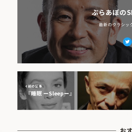
ぶらあぼのS
最新のクラシッ
Tw
前の記事
『睡眠 ーSleepー』
お