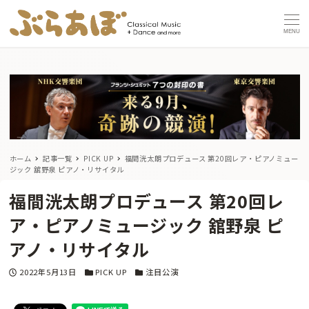
MENU
ホーム
記事一覧
PICK UP
福間洸太朗プロデュース 第20回レア・ピアノミュー
ジック 舘野泉 ピアノ・リサイタル
福間洸太朗プロデュース 第20回レ
ア・ピアノミュージック 舘野泉 ピ
アノ・リサイタル
投稿日
カテゴリー
カテゴリー
2022年5月13日
PICK UP
注目公演