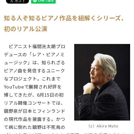
知る人ぞ知るピアノ作品を紐解くシリーズ、
初のリアル公演
ピアニスト福間洸太朗プロ
デュースの「レア・ピアノミ
ュージック」は、知られざる
ピアノ曲を発信するユニーク
なプロジェクト。これまで
YouTubeで展開され好評を
博してきたが、6月15日の初
リアル開催コンサートでは、
舘野泉が日本とフィンランド
の現代作品を披露する。かつ
（c）Akira Muto
て病に倒れた舘野は不死鳥の