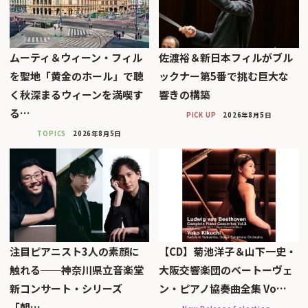
ムーティ＆ウィーン・フィル
佐渡裕＆新日本フィルがブル
を聖地「黄金のホール」で聴
ックナー第5番で挑む巨大な
く秋深まるウィーンを満喫す
響きの構築
る…
PICK UP
2026年8月5日
TOPICS
2026年8月5日
注目ピアニスト3人の素顔に
【CD】菊池洋子＆山下一史・
触れる──神奈川県立音楽堂
大阪交響楽団のベートーヴェ
新コンサート・シリーズ
ン・ピアノ協奏曲全集 Vo…
「朝…