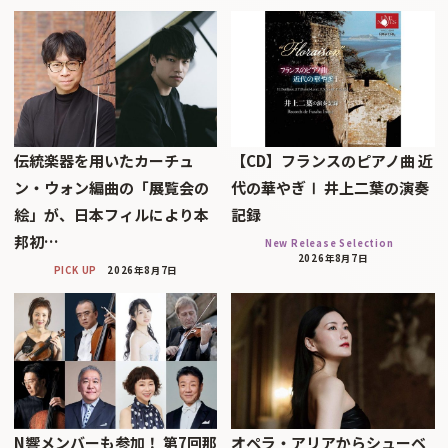
伝統楽器を用いたカーチュ
【CD】フランスのピアノ曲 近
ン・ウォン編曲の「展覧会の
代の華やぎⅠ 井上二葉の演奏
絵」が、日本フィルにより本
記録
邦初…
New Release Selection
2026年8月7日
PICK UP
2026年8月7日
N響メンバーも参加！ 第7回那
オペラ・アリアからシューベ