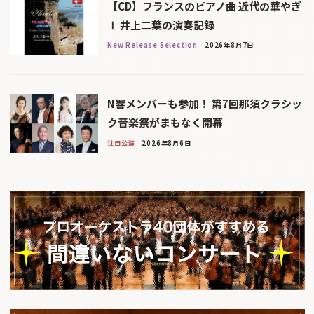
【CD】フランスのピアノ曲 近代の華やぎ
Ⅰ 井上二葉の演奏記録
New Release Selection
2026年8月7日
N響メンバーも参加！ 第7回那須クラシッ
ク音楽祭がまもなく開幕
注目公演
2026年8月6日