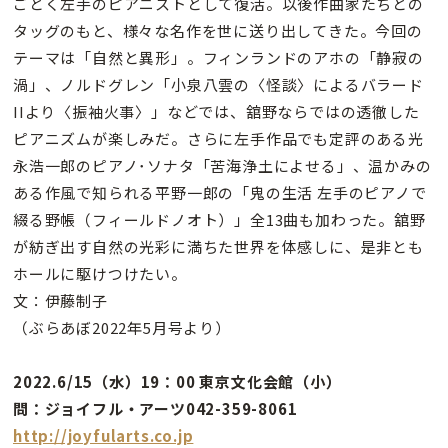
ごとく左手のピアニストとして復活。以後作曲家たちとの
タッグのもと、様々な名作を世に送り出してきた。今回の
テーマは「自然と異形」。フィンランドのアホの「静寂の
渦」、ノルドグレン「小泉八雲の〈怪談〉によるバラード
IIより〈振袖火事〉」などでは、舘野ならではの透徹した
ピアニズムが楽しみだ。さらに左手作品でも定評のある光
永浩一郎のピアノ･ソナタ「苦海浄土によせる」、温かみの
ある作風で知られる平野一郎の「鬼の生活 左手のピアノで
綴る野帳（フィールドノオト）」全13曲も加わった。舘野
が紡ぎ出す自然の光彩に満ちた世界を体感しに、是非とも
ホールに駆けつけたい。
文：伊藤制子
（ぶらあぼ2022年5月号より）
2022.6/15（水）19：00 東京文化会館（小）
問：ジョイフル・アーツ042-359-8061
http://joyfularts.co.jp