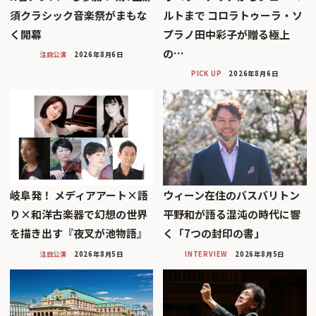
須クラシック音楽祭がまもな
ルトまで コロラトゥーラ・ソ
く開幕
プラノ田中彩子が贈る極上
の…
注目公演
2026年8月6日
PICK UP
2026年8月6日
岐阜発！ メディアアート×語
ウィーン在住のバスバリトン
り×和洋古楽器で幻想の世界
平野和が語る混沌の時代に響
を描き出す『夜叉が池物語』
く「7つの封印の書」
注目公演
2026年8月5日
INTERVIEW
2026年8月5日