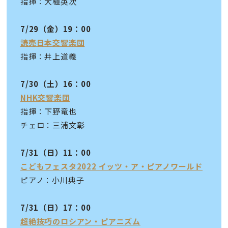
指揮：大植英次
7/29（金）19：00
読売日本交響楽団
指揮：井上道義
7/30（土）16：00
NHK交響楽団
指揮：下野竜也
チェロ：三浦文彰
7/31（日）11：00
こどもフェスタ2022 イッツ・ア・ピアノワールド
ピアノ：小川典子
7/31（日）17：00
超絶技巧のロシアン・ピアニズム