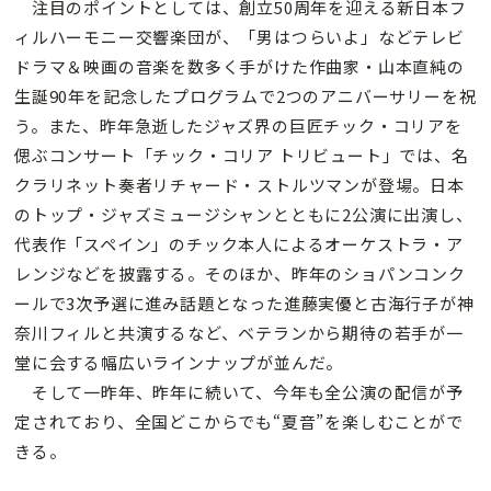
注目のポイントとしては、創立50周年を迎える新日本フ
ィルハーモニー交響楽団が、「男はつらいよ」などテレビ
ドラマ＆映画の音楽を数多く手がけた作曲家・山本直純の
生誕90年を記念したプログラムで2つのアニバーサリーを祝
う。また、昨年急逝したジャズ界の巨匠チック・コリアを
偲ぶコンサート「チック・コリア トリビュート」では、名
クラリネット奏者リチャード・ストルツマンが登場。日本
のトップ・ジャズミュージシャンとともに2公演に出演し、
代表作「スペイン」のチック本人によるオーケストラ・ア
レンジなどを披露する。そのほか、昨年のショパンコンク
ールで3次予選に進み話題となった進藤実優と古海行子が神
奈川フィルと共演するなど、ベテランから期待の若手が一
堂に会する幅広いラインナップが並んだ。
そして一昨年、昨年に続いて、今年も全公演の配信が予
定されており、全国どこからでも“夏音”を楽しむことがで
きる。