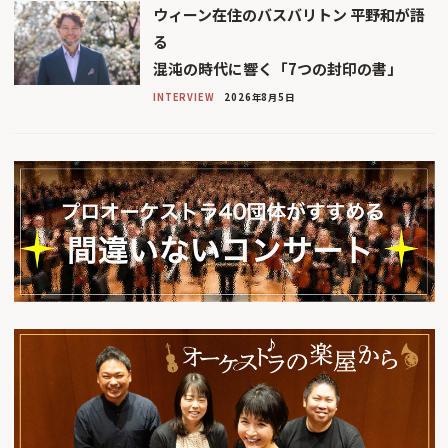
ウィーン在住のバスバリトン 平野和が語
る
混沌の時代に響く「7つの封印の書」
INTERVIEW
2026年8月5日