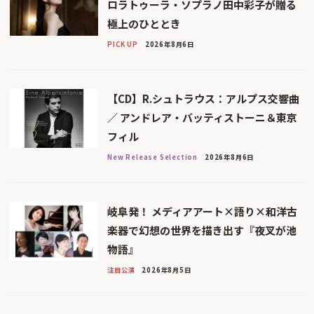
ロラトゥーラ・ソプラノ田中彩子が贈る
極上のひととき
PICK UP
2026年8月6日
【CD】R.シュトラウス：アルプス交響曲
／ アンドレア・バッティストーニ＆東京
フィル
New Release Selection
2026年8月6日
岐阜発！ メディアアート×語り×和洋古
楽器で幻想の世界を描き出す『夜叉が池
物語』
注目公演
2026年8月5日