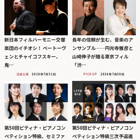
新日本フィルハーモニー交響
長年の信頼が生む、音楽のア
楽団のイチオシ！ ベートーヴ
ンサンブル──円光寺雅彦と
ェンとチャイコフスキー、
山崎伸子が贈る東京フィル
鬼…
「渋…
注目公演
2026年7月31日
PICK UP
2026年7月30日
第50回ピティナ・ピアノコン
第50回ピティナ・ピアノコン
ペティション特級、セミファ
ペティション特級三次予選進