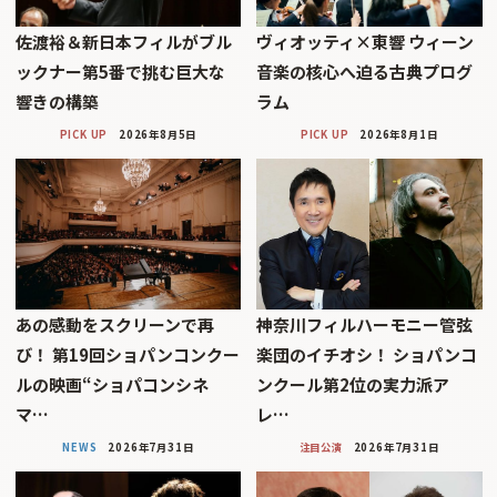
佐渡裕＆新日本フィルがブル
ヴィオッティ×東響 ウィーン
ックナー第5番で挑む巨大な
音楽の核心へ迫る古典プログ
響きの構築
ラム
PICK UP
2026年8月5日
PICK UP
2026年8月1日
あの感動をスクリーンで再
神奈川フィルハーモニー管弦
び！ 第19回ショパンコンクー
楽団のイチオシ！ ショパンコ
ルの映画“ショパコンシネ
ンクール第2位の実力派ア
マ…
レ…
NEWS
2026年7月31日
注目公演
2026年7月31日