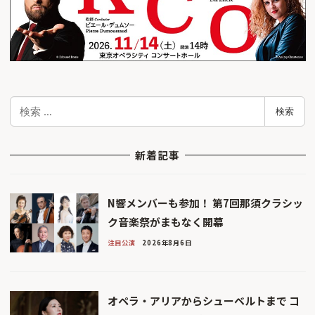
検
検索
索
新着記事
N響メンバーも参加！ 第7回那須クラシッ
ク音楽祭がまもなく開幕
注目公演
2026年8月6日
オペラ・アリアからシューベルトまで コ