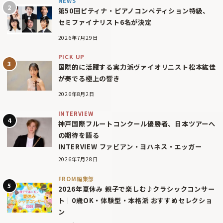
NEWS
第50回ピティナ・ピアノコンペティション特級、
セミファイナリスト6名が決定
2026年7月29日
PICK UP
国際的に活躍する実力派ヴァイオリニスト松本紘佳
が奏でる極上の響き
2026年8月2日
INTERVIEW
神戸国際フルートコンクール優勝者、日本ツアーへ
の期待を語る
INTERVIEW ファビアン・ヨハネス・エッガー
2026年7月28日
FROM編集部
2026年夏休み 親子で楽しむ♪クラシックコンサー
ト｜0歳OK・体験型・本格派 おすすめセレクショ
ン