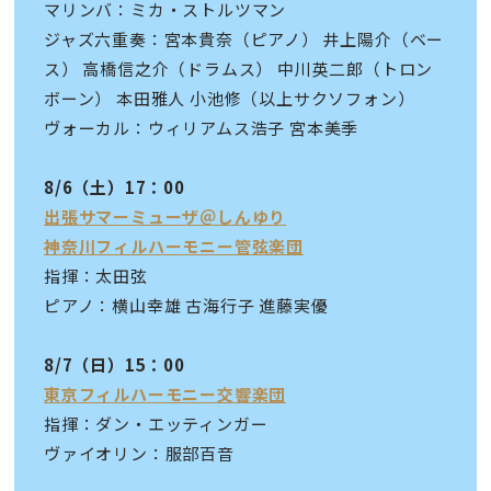
マリンバ：ミカ・ストルツマン
ジャズ六重奏：宮本貴奈（ピアノ） 井上陽介（ベー
ス） 高橋信之介（ドラムス） 中川英二郎（トロン
ボーン） 本田雅人 小池修（以上サクソフォン）
ヴォーカル：ウィリアムス浩子 宮本美季
8/6（土）17：00
出張サマーミューザ＠しんゆり
神奈川フィルハーモニー管弦楽団
指揮：太田弦
ピアノ：横山幸雄 古海行子 進藤実優
8/7（日）15：00
東京フィルハーモニー交響楽団
指揮：ダン・エッティンガー
ヴァイオリン：服部百音