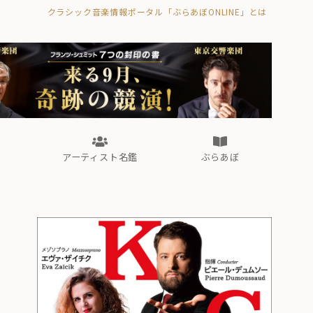
クラシック音楽情報ポータル「ぶらあぼONLINE」とは
の封印の書》
海外公演
FROM編集部
眺望
ぶらあぼブラス！
フォルテピアノ・オデッセイ
アーティスト名鑑
ぶらあぼ
の封印の書》
海外公演
FROM編集部
眺望
ぶらあぼブラス！
フォルテピアノ・オデッセイ