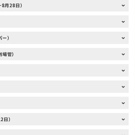
8月28日）
パー）
劇場管）
12日）