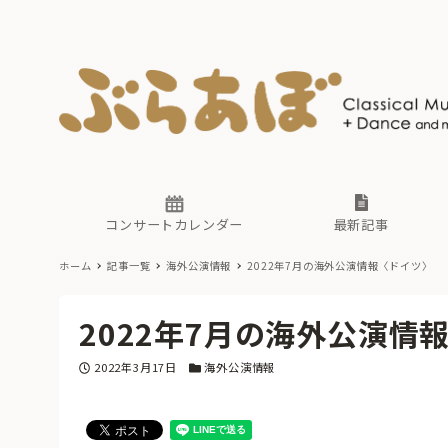
ニュース
ヤマハホ
番組一覧
東京・関
ぶらあぼ
現場のプ
古楽とそ
無料ライ
あ
か
過去の連
コンサートカレンダー
最新記事
ホーム
記事一覧
海外公演情報
2022年7月の海外公演情報〈ドイツ〉
ニュース
ヤマハホ
番組一覧
東京・関
ぶらあぼ
2022年7月の海外公演情
現場のプ
古楽とそ
無料ライ
あ
か
投稿日
カテゴリー
2022年3月17日
海外公演情報
過去の連