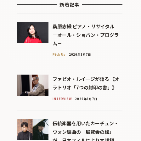
新着記事
桑原志織 ピアノ・リサイタル
－オール・ショパン・プログラ
ム－
Pick Up
2026年8月7日
ファビオ・ルイージが語る 《オ
ラトリオ「7つの封印の書」》
INTERVIEW
2026年8月7日
伝統楽器を用いたカーチュン・
ウォン編曲の「展覧会の絵」
が、日本フィルにより本邦初