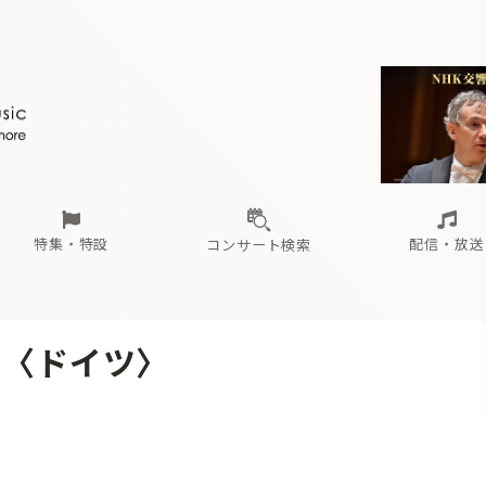
ール
（毎月更新）
東
電子版（無料・月刊）
トピックス
関西
フェスタサマーミューザKAWASAKI 2026
北海道・東北
注目公演
配布場所
インタビュー
中部
定期購読
中国・四国
CD新譜
N響＆東響 《7つ
九州・沖縄
書籍近刊
ロが推す！間違いないオーケストラコンサート
過去の特集
の先と
ブ配信スケジュール
さ
オーケストラの楽屋から
た
な
有料ライブ配信スケジュール
は
ま
や
海の向こうの音楽家
ら
わ
Aからの
載
特集・特設
配信・放送
コンサート検索
ール
（毎月更新）
東
電子版（無料・月刊）
トピックス
関西
フェスタサマーミューザKAWASAKI 2026
北海道・東北
注目公演
配布場所
インタビュー
中部
定期購読
中国・四国
CD新譜
N響＆東響 《7つ
九州・沖縄
書籍近刊
報〈ドイツ〉
ロが推す！間違いないオーケストラコンサート
過去の特集
の先と
ブ配信スケジュール
さ
オーケストラの楽屋から
た
な
有料ライブ配信スケジュール
は
ま
や
海の向こうの音楽家
ら
わ
Aからの
載