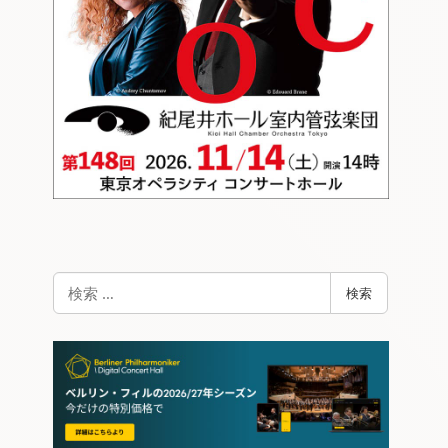
検
検索
索