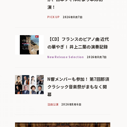
演！
PICK UP
2026年8月7日
【CD】フランスのピアノ曲 近代
の華やぎⅠ 井上二葉の演奏記録
New Release Selection
2026年8月7日
N響メンバーも参加！ 第7回那須
クラシック音楽祭がまもなく開
幕
注目公演
2026年8月6日