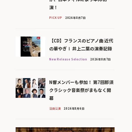
演！
PICK UP
2026年8月7日
【CD】フランスのピアノ曲 近代
の華やぎⅠ 井上二葉の演奏記録
New Release Selection
2026年8月7日
N響メンバーも参加！ 第7回那須
クラシック音楽祭がまもなく開
幕
注目公演
2026年8月6日