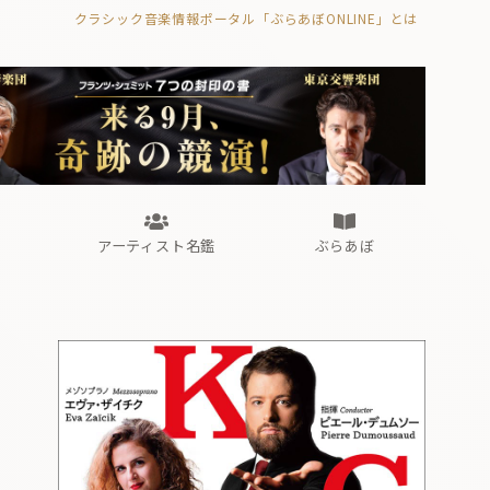
クラシック音楽情報ポータル「ぶらあぼONLINE」とは
の封印の書》
海外公演
FROM編集部
眺望
ぶらあぼブラス！
フォルテピアノ・オデッセイ
アーティスト名鑑
ぶらあぼ
の封印の書》
海外公演
FROM編集部
眺望
ぶらあぼブラス！
フォルテピアノ・オデッセイ