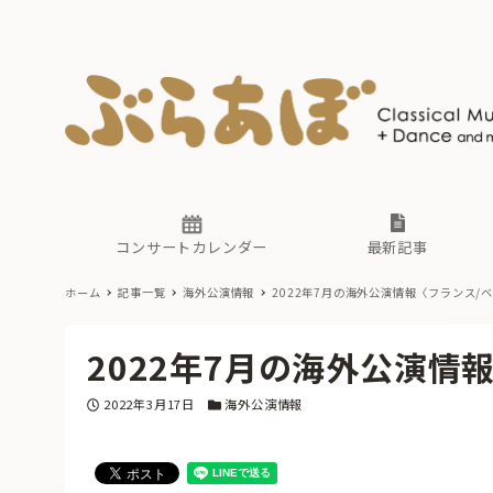
ニュース
ヤマハホ
番組一覧
東京・関
ぶらあぼ
現場のプ
古楽とそ
無料ライ
あ
か
過去の連
コンサートカレンダー
最新記事
ホーム
記事一覧
海外公演情報
2022年7月の海外公演情報〈フランス/
ニュース
ヤマハホ
番組一覧
東京・関
ぶらあぼ
2022年7月の海外公演情
現場のプ
古楽とそ
無料ライ
あ
か
投稿日
カテゴリー
2022年3月17日
海外公演情報
過去の連