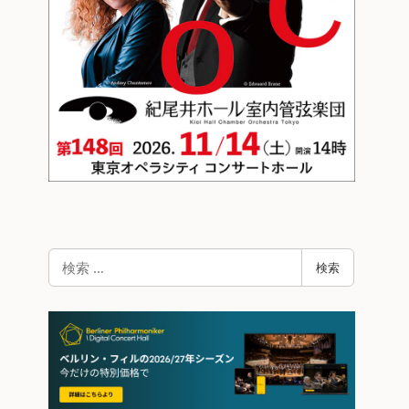
検
検索
索