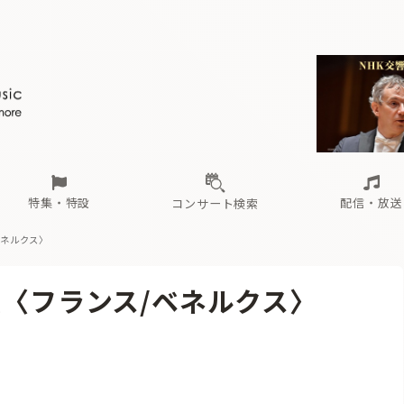
ール
（毎月更新）
東
電子版（無料・月刊）
トピックス
関西
フェスタサマーミューザKAWASAKI 2026
北海道・東北
注目公演
配布場所
インタビュー
中部
定期購読
中国・四国
CD新譜
N響＆東響 《7つ
九州・沖縄
書籍近刊
ロが推す！間違いないオーケストラコンサート
過去の特集
の先と
ブ配信スケジュール
さ
オーケストラの楽屋から
た
な
有料ライブ配信スケジュール
は
ま
や
海の向こうの音楽家
ら
わ
Aからの
載
特集・特設
配信・放送
コンサート検索
ベネルクス〉
ール
（毎月更新）
東
電子版（無料・月刊）
トピックス
関西
フェスタサマーミューザKAWASAKI 2026
北海道・東北
注目公演
配布場所
インタビュー
中部
定期購読
中国・四国
CD新譜
N響＆東響 《7つ
九州・沖縄
書籍近刊
報〈フランス/ベネルクス〉
ロが推す！間違いないオーケストラコンサート
過去の特集
の先と
ブ配信スケジュール
さ
オーケストラの楽屋から
た
な
有料ライブ配信スケジュール
は
ま
や
海の向こうの音楽家
ら
わ
Aからの
載