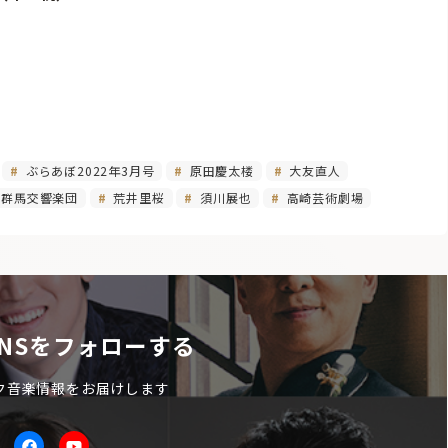
0
ぶらあぼ2022年3月号
原田慶太楼
大友直人
群馬交響楽団
荒井里桜
須川展也
高崎芸術劇場
NSをフォローする
ク音楽情報をお届けします