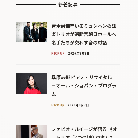
新着記事
青木尚佳率いるミュンヘンの弦
楽トリオが浜離宮朝日ホールへ――
名手たちが交わす音の対話
PICK UP
2026年8月8日
桑原志織 ピアノ・リサイタル
－オール・ショパン・プログラ
ム－
Pick Up
2026年8月7日
ファビオ・ルイージが語る 《オ
ラトリオ「7つの封印の書」》