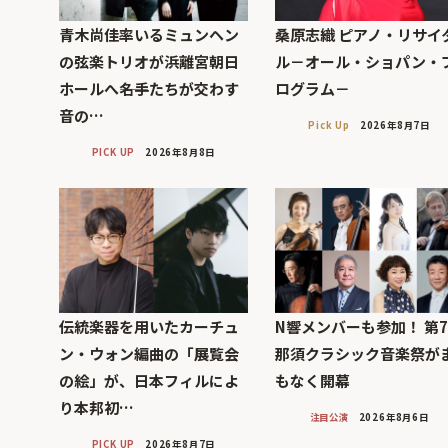
青木尚佳率いるミュンヘン
桑原志織 ピアノ・リサイ
の弦楽トリオが浜離宮朝日
ル－オール・ショパン・
ホールへ――名手たちが交わす
ログラム－
音の…
Pick Up
2026年8月7日
PICK UP
2026年8月8日
伝統楽器を用いたカーチュ
N響メンバーも参加！ 第
ン・ウォン編曲の「展覧会
那須クラシック音楽祭が
の絵」が、日本フィルによ
もなく開幕
り本邦初…
注目公演
2026年8月6日
PICK UP
2026年8月7日