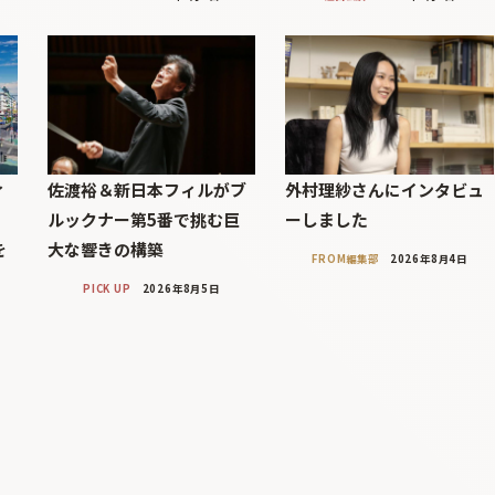
ィ
佐渡裕＆新日本フィルがブ
外村理紗さんにインタビュ
」
ルックナー第5番で挑む巨
ーしました
を
大な響きの構築
FROM編集部
2026年8月4日
PICK UP
2026年8月5日