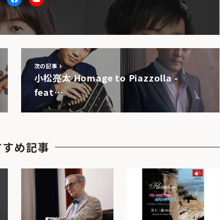
itter
facebook
Youtube
次の記事
小松亮太 Homage to Piazzolla -
feat…
すすめ記事