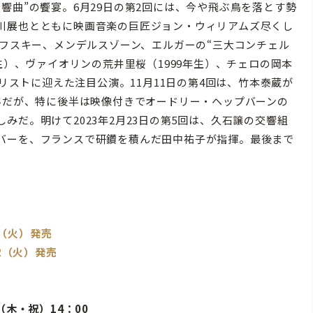
響曲”の饗宴。6月29日の第2回には、今や飛ぶ鳥を落とす勢
川展也とともに映画音楽の巨匠ジョン・ウィリアムズ尽くし
コフスキー、メンデルスゾーン、エルガーの“三大コンチェル
生）、ヴァイオリンの荒井里桜（1999年生）、チェロの岡本
ソリストに迎えた注目公演。11月11日の第4回は、竹本泰蔵が
いだが、特に後半は映像付きでオードリー・ヘップバーンの
だ。明けて2023年2月23日の第5回は、久石譲の交響組
バーを、フランスで研鑽を積んだ田中祐子が指揮。最後まで
2（火）発売
22（火）発売
3（木・祝）14：00