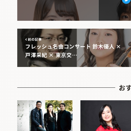
Tw
前の記事
フレッシュ名曲コンサート 鈴木優人 ×
戸澤采紀 × 東京交…
お