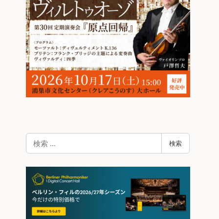
検
検索
索