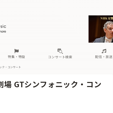
ール
（毎月更新）
東
電子版（無料・月刊）
トピックス
関西
フェスタサマーミューザKAWASAKI 2026
北海道・東北
注目公演
配布場所
インタビュー
中部
定期購読
中国・四国
CD新譜
N響＆東響 《7つ
九州・沖縄
書籍近刊
ロが推す！間違いないオーケストラコンサート
過去の特集
の先と
ブ配信スケジュール
さ
オーケストラの楽屋から
た
な
有料ライブ配信スケジュール
は
ま
や
海の向こうの音楽家
ら
わ
Aからの
載
特集・特設
配信・放送
コンサート検索
ニック・コンサート
ール
（毎月更新）
東
電子版（無料・月刊）
トピックス
関西
フェスタサマーミューザKAWASAKI 2026
北海道・東北
注目公演
配布場所
インタビュー
中部
定期購読
中国・四国
CD新譜
N響＆東響 《7つ
九州・沖縄
書籍近刊
劇場 GTシンフォニック・コン
ロが推す！間違いないオーケストラコンサート
過去の特集
の先と
ブ配信スケジュール
さ
オーケストラの楽屋から
た
な
有料ライブ配信スケジュール
は
ま
や
海の向こうの音楽家
ら
わ
Aからの
載