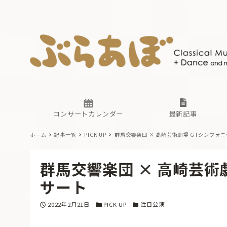
ニュース
ヤマハホ
番組一覧
東京・関
ぶらあぼ
現場のプ
古楽とそ
無料ライ
あ
か
過去の連
コンサートカレンダー
最新記事
ホーム
記事一覧
PICK UP
群馬交響楽団 × 高崎芸術劇場 GTシンフォ
ニュース
ヤマハホ
番組一覧
東京・関
ぶらあぼ
群馬交響楽団 × 高崎芸術
現場のプ
古楽とそ
無料ライ
あ
か
サート
過去の連
投稿日
カテゴリー
カテゴリー
2022年2月21日
PICK UP
注目公演