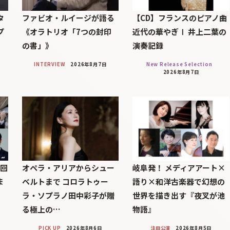
タ
ファビオ・ルイージが語る
【CD】フランスのピアノ曲
プ
《オラトリオ「7つの封印
近代の華やぎⅠ 井上二葉の
の書」》
演奏記録
INTERVIEW
2026年8月7日
New Release Selection
2026年8月7日
7回
オペラ・アリアからシュー
岐阜発！ メディアアート×
ま
ベルトまで コロラトゥー
語り×和洋古楽器で幻想の
ラ・ソプラノ田中彩子が贈
世界を描き出す『夜叉が池
る極上の…
物語』
PICK UP
2026年8月6日
注目公演
2026年8月5日