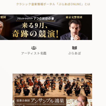
クラシック音楽情報ポータル「ぶらあぼONLINE」とは
の封印の書》
海外公演
FROM編集部
眺望
ぶらあぼブラス！
フォルテピアノ・オデッセイ
アーティスト名鑑
ぶらあぼ
の封印の書》
海外公演
FROM編集部
眺望
ぶらあぼブラス！
フォルテピアノ・オデッセイ