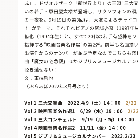
成」、ドヴォルザーク「新世界より」の王道“三大交
いの若手・原田慶太楼が登場し、サクソフォンの須
の一夜を。9月19日の第3回は、大友によるチャイ
ト”がテーマ。それぞれピアノの尾城杏奈（1997年
侑也（1994年生）と、すべて20代の若手有望株を
指揮する“映画音楽名作選”の第2弾。前半も名画揃
出演作からのナンバーが並ぶ予定なのでこちらも楽しみ
曲「魔女の宅急便」ほかジブリ＆ミュージカルナン
聴き逃せない！
文：東端哲也
（ぶらあぼ2022年3月号より）
Vol.1 三大交響曲 2022.4/9（土）14：00
2/2
Vol.2 映画音楽名作選1 6/29（水）19：00
2/
Vol.3 三大コンチェルト 9/19（月・祝）14：00
Vol.4 映画音楽名作選2 11/11（金）14：00
Vol.5 ジブリ＆ミュージカルナンバー 2023.2/2