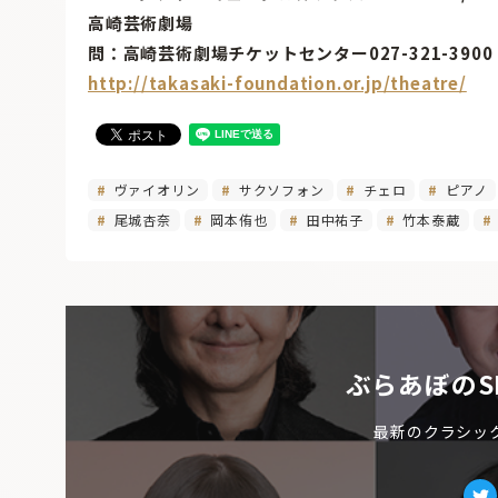
高崎芸術劇場
問：高崎芸術劇場チケットセンター027-321-390
http://takasaki-foundation.or.jp/theatre/
ヴァイオリン
サクソフォン
チェロ
ピアノ
尾城杏奈
岡本侑也
田中祐子
竹本泰蔵
ぶらあぼのS
最新のクラシッ