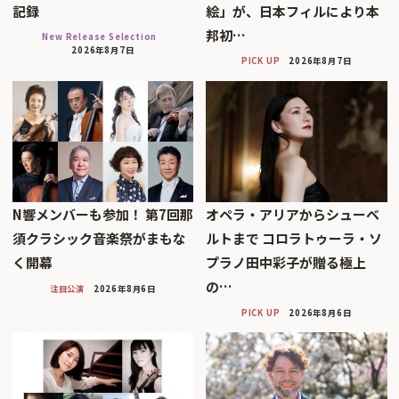
記録
絵」が、日本フィルにより本
邦初…
New Release Selection
2026年8月7日
PICK UP
2026年8月7日
N響メンバーも参加！ 第7回那
オペラ・アリアからシューベ
須クラシック音楽祭がまもな
ルトまで コロラトゥーラ・ソ
く開幕
プラノ田中彩子が贈る極上
の…
注目公演
2026年8月6日
PICK UP
2026年8月6日