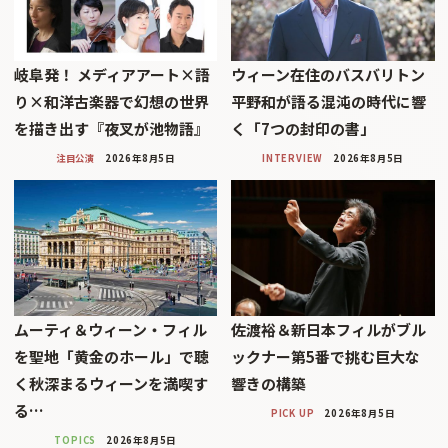
岐阜発！ メディアアート×語
ウィーン在住のバスバリトン
り×和洋古楽器で幻想の世界
平野和が語る混沌の時代に響
を描き出す『夜叉が池物語』
く「7つの封印の書」
注目公演
2026年8月5日
INTERVIEW
2026年8月5日
ムーティ＆ウィーン・フィル
佐渡裕＆新日本フィルがブル
を聖地「黄金のホール」で聴
ックナー第5番で挑む巨大な
く秋深まるウィーンを満喫す
響きの構築
る…
PICK UP
2026年8月5日
TOPICS
2026年8月5日