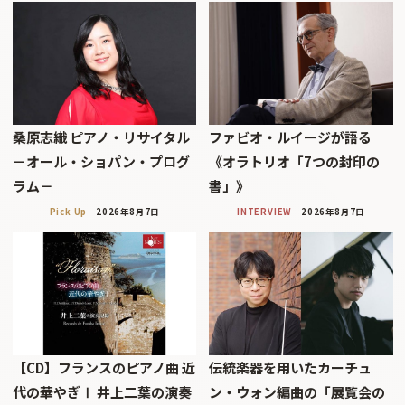
桑原志織 ピアノ・リサイタル
ファビオ・ルイージが語る
－オール・ショパン・プログ
《オラトリオ「7つの封印の
ラム－
書」》
Pick Up
2026年8月7日
INTERVIEW
2026年8月7日
【CD】フランスのピアノ曲 近
伝統楽器を用いたカーチュ
代の華やぎⅠ 井上二葉の演奏
ン・ウォン編曲の「展覧会の