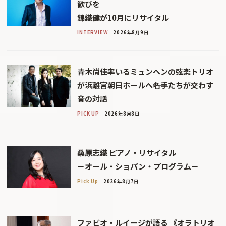
歓びを
錦織健が10月にリサイタル
INTERVIEW
2026年8月9日
青木尚佳率いるミュンヘンの弦楽トリオ
が浜離宮朝日ホールへ――名手たちが交わす
音の対話
PICK UP
2026年8月8日
桑原志織 ピアノ・リサイタル
－オール・ショパン・プログラム－
Pick Up
2026年8月7日
ファビオ・ルイージが語る 《オラトリオ