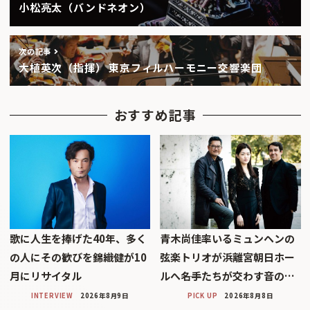
小松亮太（バンドネオン）
次の記事
大植英次（指揮） 東京フィルハーモニー交響楽団
おすすめ記事
歌に人生を捧げた40年、多く
青木尚佳率いるミュンヘンの
の人にその歓びを錦織健が10
弦楽トリオが浜離宮朝日ホー
月にリサイタル
ルへ――名手たちが交わす音の…
INTERVIEW
2026年8月9日
PICK UP
2026年8月8日