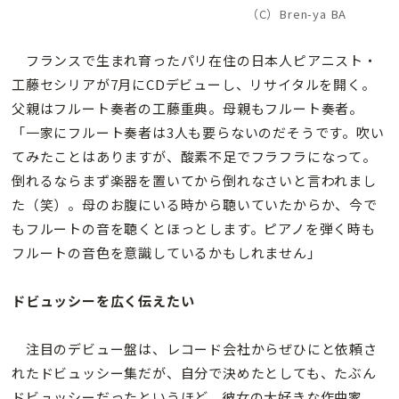
（C）Bren-ya BA
フランスで生まれ育ったパリ在住の日本人ピアニスト・
工藤セシリアが7月にCDデビューし、リサイタルを開く。
父親はフルート奏者の工藤重典。母親もフルート奏者。
「一家にフルート奏者は3人も要らないのだそうです。吹い
てみたことはありますが、酸素不足でフラフラになって。
倒れるならまず楽器を置いてから倒れなさいと言われまし
た（笑）。母のお腹にいる時から聴いていたからか、今で
もフルートの音を聴くとほっとします。ピアノを弾く時も
フルートの音色を意識しているかもしれません｣
ドビュッシーを広く伝えたい
注目のデビュー盤は、レコード会社からぜひにと依頼さ
れたドビュッシー集だが、自分で決めたとしても、たぶん
ドビュッシーだったというほど、彼女の大好きな作曲家