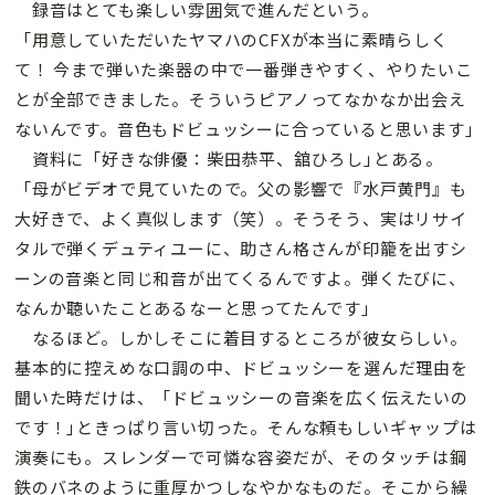
録音はとても楽しい雰囲気で進んだという。
「用意していただいたヤマハのCFXが本当に素晴らしく
て！ 今まで弾いた楽器の中で一番弾きやすく、やりたいこ
とが全部できました。そういうピアノってなかなか出会え
ないんです。音色もドビュッシーに合っていると思います｣
資料に「好きな俳優：柴田恭平、舘ひろし｣とある。
「母がビデオで見ていたので。父の影響で『水戸黄門』も
大好きで、よく真似します（笑）。そうそう、実はリサイ
タルで弾くデュティユーに、助さん格さんが印籠を出すシ
ーンの音楽と同じ和音が出てくるんですよ。弾くたびに、
なんか聴いたことあるなーと思ってたんです｣
なるほど。しかしそこに着目するところが彼女らしい。
基本的に控えめな口調の中、ドビュッシーを選んだ理由を
聞いた時だけは、「ドビュッシーの音楽を広く伝えたいの
です！｣ときっぱり言い切った。そんな頼もしいギャップは
演奏にも。スレンダーで可憐な容姿だが、そのタッチは鋼
鉄のバネのように重厚かつしなやかなものだ。そこから繰