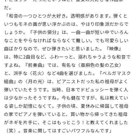
だ。
「和音の一つひとつが大好き。透明感があります。弾くと
いつもモネの画が思い浮かぶのは、やはり印象派だからで
しょうか。『子供の領分』は、一曲一曲が短い中でいろん
なことをやらなければならなくて難しい。でも可愛らしい
曲ばかりなので、ぜひ弾きたいと思いました。『映像』
は、特に2曲目など、ふわーっと、溺れちゃうような和音で
すよね。『前奏曲』では、有名な〈亜麻色の髪の乙女〉
と、派手な〈花火〉など4曲を選びました。『ベルガマスク
組曲』の〈月の光〉は、ピアニストだった私の祖母がよく
弾いていたそうです。当時、日本でドビュッシーを弾く人
は少なかったそうですね。今も健在ですが、私は教えてい
る姿しか記憶になくて。子供の頃、夏休みに帰国して祖母
の家でピアノを弾いていると、買い物から帰ってきた祖母
がネギを片手に、そこはもっとこう！と教えてくれました
（笑）。音楽に関してはすごいパワフルなんです｣