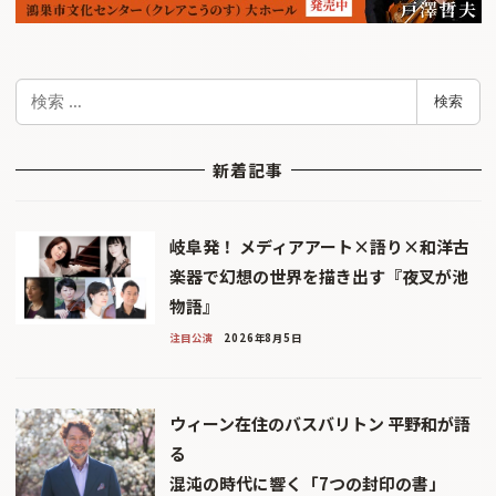
検
検索
索
新着記事
岐阜発！ メディアアート×語り×和洋古
楽器で幻想の世界を描き出す『夜叉が池
物語』
注目公演
2026年8月5日
ウィーン在住のバスバリトン 平野和が語
る
混沌の時代に響く「7つの封印の書」