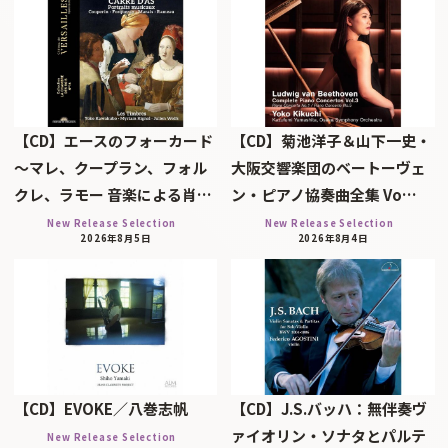
【CD】エースのフォーカード
【CD】菊池洋子＆山下一史・
～マレ、クープラン、フォル
大阪交響楽団のベートーヴェ
クレ、ラモー 音楽による肖…
ン・ピアノ協奏曲全集 Vo…
New Release Selection
New Release Selection
2026年8月5日
2026年8月4日
【CD】EVOKE／八巻志帆
【CD】J.S.バッハ：無伴奏ヴ
ァイオリン・ソナタとパルテ
New Release Selection