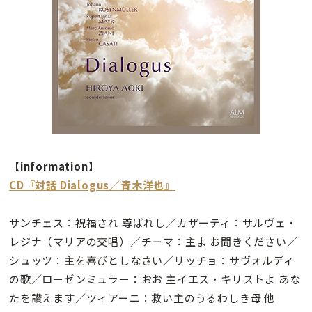
【information】
CD『対話 Dialogus／青木洋也』
サンチェス：祝福され 尊ばれし／カザーティ：サルヴェ・
レジナ（マリアの交唱）／チーマ：主よ お聞きください／
シュッツ：主を喜びとしなさい／リッチョ：サヴォルディ
の歌／ローゼンミュラー：おお 主イエス・キリストよ あな
たを讃えます／ツィアーニ：救い主のうるわしき母 他