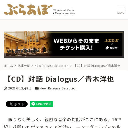
MENU
ホーム
記事一覧
New Release Selection
【CD】対話 Dialogus／青木洋也
【CD】対話 Dialogus／青木洋也
投稿日
カテゴリー
2021年12月8日
New Release Selection
限りなく美しく、親密な音楽の対話がここにある。16世
紀に花開いたヴェネツィア楽派の、モンテヴェルディの影