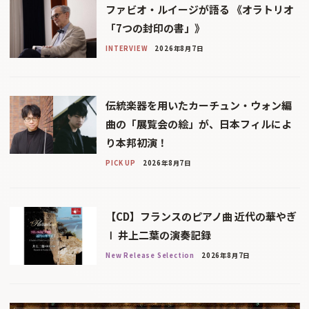
ファビオ・ルイージが語る 《オラトリオ
「7つの封印の書」》
INTERVIEW
2026年8月7日
伝統楽器を用いたカーチュン・ウォン編
曲の「展覧会の絵」が、日本フィルによ
り本邦初演！
PICK UP
2026年8月7日
【CD】フランスのピアノ曲 近代の華やぎ
Ⅰ 井上二葉の演奏記録
New Release Selection
2026年8月7日