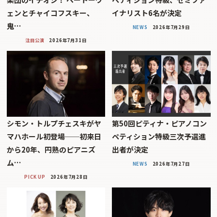
ェンとチャイコフスキー、
イナリスト6名が決定
鬼…
NEWS
2026年7月29日
注目公演
2026年7月31日
シモン・トルプチェスキがヤ
第50回ピティナ・ピアノコン
マハホール初登場──初来日
ペティション特級三次予選進
から20年、円熟のピアニズ
出者が決定
ム…
NEWS
2026年7月27日
PICK UP
2026年7月28日