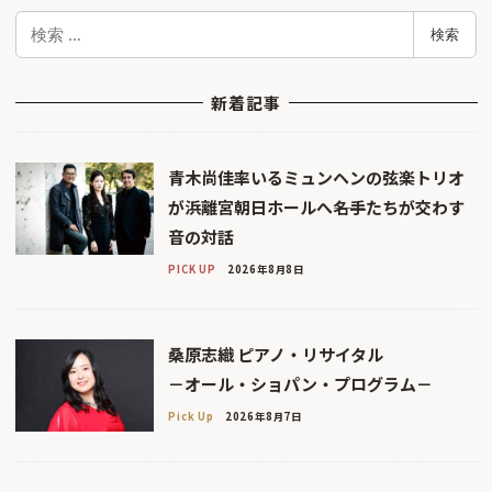
検
検索
索
新着記事
青木尚佳率いるミュンヘンの弦楽トリオ
が浜離宮朝日ホールへ――名手たちが交わす
音の対話
PICK UP
2026年8月8日
桑原志織 ピアノ・リサイタル
－オール・ショパン・プログラム－
Pick Up
2026年8月7日