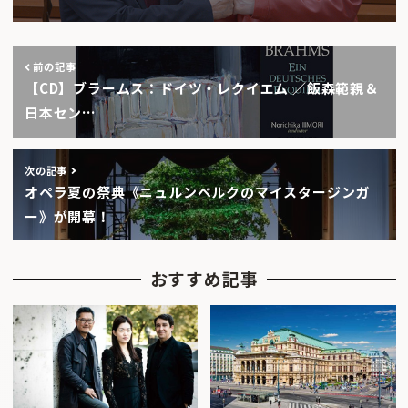
前の記事
【CD】ブラームス：ドイツ・レクイエム ／飯森範親＆
日本セン…
次の記事
オペラ夏の祭典《ニュルンベルクのマイスタージンガ
ー》が開幕！
おすすめ記事