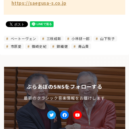
https://saegusa-s.co.jp
ベートーヴェン
三枝成彰
小林研一郎
山下牧子
市原愛
篠崎史紀
錦織健
青山貴
ぶらあぼのSNSをフォローする
最新のクラシック音楽情報をお届けします
Twitter
facebook
Youtube