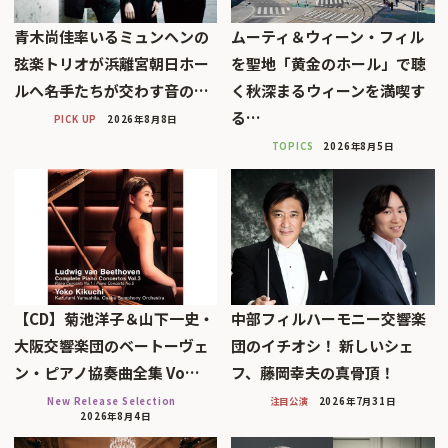
青木尚佳率いるミュンヘンの
ムーティ＆ウィーン・フィル
弦楽トリオが浜離宮朝日ホー
を聖地「黄金のホール」で聴
ルへ――名手たちが交わす音の…
く秋深まるウィーンを満喫す
る…
PICK UP
2026年8月8日
TOPICS
2026年8月5日
【CD】菊池洋子＆山下一史・
中部フィルハーモニー交響楽
大阪交響楽団のベートーヴェ
団のイチオシ！ 新しいシェ
ン・ピアノ協奏曲全集 Vo…
フ、藤岡幸夫の真骨頂！
New Release Selection
注目公演
2026年7月31日
2026年8月4日