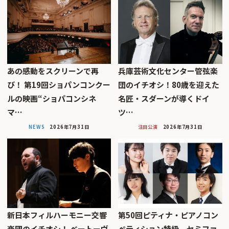
あの感動をスクリーンで再
兵庫芸術文化センター管弦楽
び！ 第19回ショパンコンクー
団のイチオシ！80歳を迎えた
ルの映画“ショパコンシネ
名匠・スダーンが導くドイ
マ…
ツ…
NEWS
2026年7月31日
注目公演
2026年7月31日
新日本フィルハーモニー交響
第50回ピティナ・ピアノコン
楽団のイチオシ！ ベートーヴ
ペティション特級、セミファ