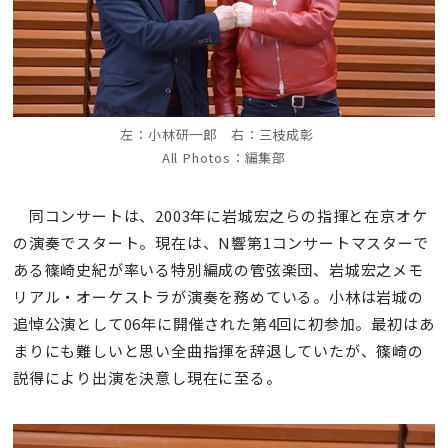
左：
小林研一郎 右：
三枝成彰
All Photos：編集部
同コンサートは、2003年に岩城宏之らの指揮と在京オケ
の演奏でスタート。現在は、N響第1コンサートマスターで
ある篠崎史紀が率いる特別編成の管弦楽団、岩城宏之メモ
リアル・オーケストラが演奏を務めている。小林は岩城の
追悼公演として06年に開催された第4回に初参加。最初はあ
まりにも難しいと思い全曲指揮を辞退していたが、篠崎の
説得により出演を決意し現在に至る。