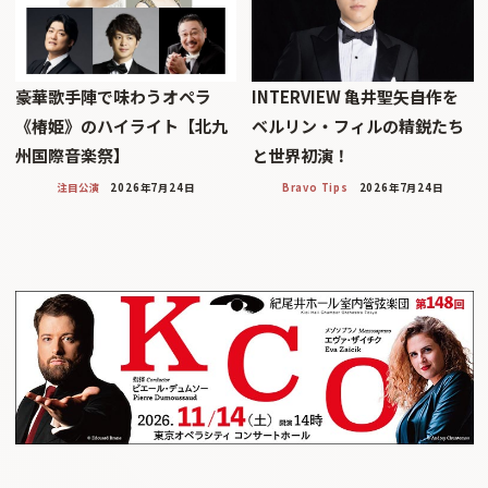
豪華歌手陣で味わうオペラ
INTERVIEW 亀井聖矢――自作を
《椿姫》のハイライト【北九
ベルリン・フィルの精鋭たち
州国際音楽祭】
と世界初演！
注目公演
2026年7月24日
Bravo Tips
2026年7月24日