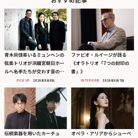
青木尚佳率いるミュンヘンの
ファビオ・ルイージが語る
弦楽トリオが浜離宮朝日ホー
《オラトリオ「7つの封印の
ルへ――名手たちが交わす音の…
書」》
PICK UP
2026年8月8日
INTERVIEW
2026年8月7日
伝統楽器を用いたカーチュ
オペラ・アリアからシューベ