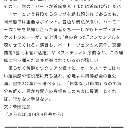
その上、管の全パートが首席奏者（または首席代行）＆パ
ートナーという普段からタッグを組む顔ぶれであるのも、
同形態では重要なポイント。音色や奏法が揃い、ハーモニ
ー作り等を熟知し合った奏者たち——しかもトップ・オー
ケストラの——が、文字通り“息の合った”アンサンブルを
聴かせてくれる。演目も、ベートーヴェンの人気作、交響
曲第7番（木管が活躍）や《フィデリオ》序曲など、この編
成に合う弾んだ音楽が選ばれているのが嬉しい。
柔らかく芳醇かつクリアな響きと、オーケストラにはな
い躍動感や愉悦感に充ち溢れ、心地よい陶酔必至の当公
演。昼夜2公演から選べるし、「休憩なし1時間」なので気
分も軽く、豊かな響きの会場もこの音楽に最適…とくれ
ば、行かない手はない。
文：柴田克彦
（ぶらあぼ2014年4月号から）