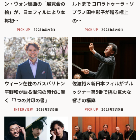
ン・ウォン編曲の「展覧会の
ルトまで コロラトゥーラ・ソ
絵」が、日本フィルにより本
プラノ田中彩子が贈る極上
邦初…
の…
PICK UP
2026年8月7日
PICK UP
2026年8月6日
ウィーン在住のバスバリトン
佐渡裕＆新日本フィルがブル
平野和が語る混沌の時代に響
ックナー第5番で挑む巨大な
く「7つの封印の書」
響きの構築
INTERVIEW
2026年8月5日
PICK UP
2026年8月5日