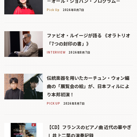
－オール・ショパン・プログラム－
Pick Up
2026年8月7日
ファビオ・ルイージが語る 《オラトリオ
「7つの封印の書」》
INTERVIEW
2026年8月7日
伝統楽器を用いたカーチュン・ウォン編
曲の「展覧会の絵」が、日本フィルによ
り本邦初演！
PICK UP
2026年8月7日
【CD】フランスのピアノ曲 近代の華やぎ
Ⅰ 井上二葉の演奏記録