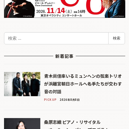
検
検索
索
新着記事
青木尚佳率いるミュンヘンの弦楽トリオ
が浜離宮朝日ホールへ――名手たちが交わす
音の対話
PICK UP
2026年8月8日
桑原志織 ピアノ・リサイタル