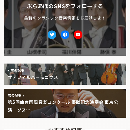
ぶらあぼのSNSをフォローする
最新のクラシック音楽情報をお届けします
Twitter
facebook
Youtube
前の記事
ザ・フィルハーモニクス
次の記事
第5回仙台国際音楽コンクール 優勝記念演奏会 東京公
演 ソヌ…
おすすめ記事