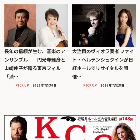
長年の信頼が生む、音楽のア
大注目のヴィオラ奏者 ファイ
ンサンブル──円光寺雅彦と
ト・ヘルテンシュタインが日
山崎伸子が贈る東京フィル
経ホールでリサイタルを開
「渋…
催…
PICK UP
2026年7月30日
PICK UP
2026年7月28日