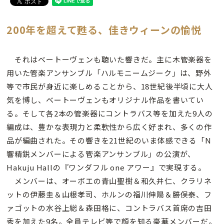
200年を超えて甦る、佳きウィーンの愉悦
それはベートーヴェンも聴いた響きだ。主に木管楽器を
用いた管楽アンサンブル「ハルモニームジーク」は、野外
等で市民が身近に楽しめることから、18世紀後半頃に大人
気を博し、ベートーヴェンもオリジナル作品を書いてい
る。そして各2本の管楽器にコントラバス等を加えた9人の
編成は、豊かな表現力と柔軟性から広く好まれ、多くの作
品が編曲された。その響きを21世紀のいま体感できる「N
響精鋭メンバーによる管楽アンサンブル」の公演が、
Hakuju Hallの『ワンダフル one アワー』で実現する。
メンバーは、オーボエの青山聖樹＆和久井仁、クラリネ
ットの伊藤圭＆山根孝司、ホルンの福川伸陽＆勝俣泰、フ
ァゴットの水谷上総＆森田格に、コントラバス首席の吉田
秀を加えた9名。全員テレビ等で顔を知る豪華メンバーだ。