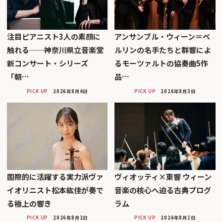
注目ピアニスト3人の素顔に
アンサンブル・ウィーン＝ベ
触れる──神奈川県立音楽堂
ルリンの名手たちと群響によ
新コンサート・シリーズ
るモーツァルトの協奏曲5作
「朝…
品…
PICK UP
2026年8月4日
PICK UP
2026年8月3日
国際的に活躍する実力派ヴァ
ヴィオッティ×東響 ウィーン
イオリニスト松本紘佳が奏で
音楽の核心へ迫る古典プログ
る極上の響き
ラム
PICK UP
2026年8月2日
PICK UP
2026年8月1日