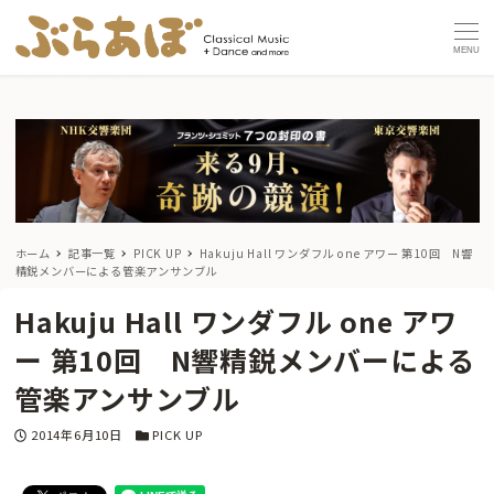
MENU
ホーム
記事一覧
PICK UP
Hakuju Hall ワンダフル one アワー 第10回 N響
精鋭メンバーによる管楽アンサンブル
Hakuju Hall ワンダフル one アワ
ー 第10回 N響精鋭メンバーによる
管楽アンサンブル
投稿日
カテゴリー
2014年6月10日
PICK UP