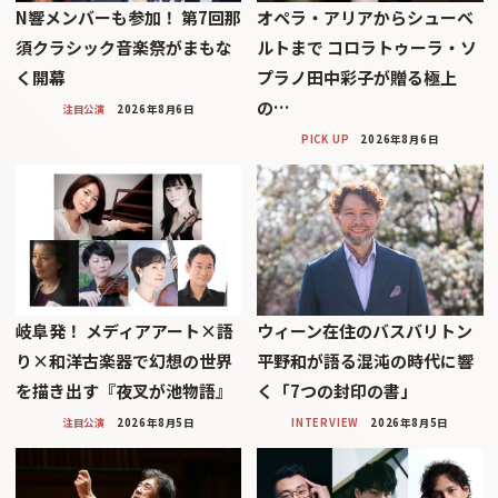
N響メンバーも参加！ 第7回那
オペラ・アリアからシューベ
須クラシック音楽祭がまもな
ルトまで コロラトゥーラ・ソ
く開幕
プラノ田中彩子が贈る極上
の…
注目公演
2026年8月6日
PICK UP
2026年8月6日
岐阜発！ メディアアート×語
ウィーン在住のバスバリトン
り×和洋古楽器で幻想の世界
平野和が語る混沌の時代に響
を描き出す『夜叉が池物語』
く「7つの封印の書」
注目公演
2026年8月5日
INTERVIEW
2026年8月5日