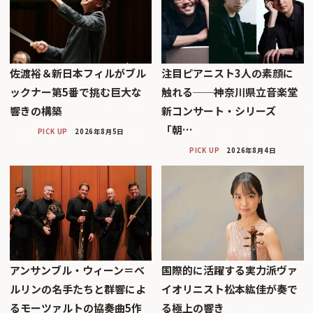
佐渡裕＆新日本フィルがブル
注目ピアニスト3人の素顔に
ックナー第5番で挑む巨大な
触れる──神奈川県立音楽堂
響きの構築
新コンサート・シリーズ
「朝…
PICK UP
2026年8月5日
PICK UP
2026年8月4日
アンサンブル・ウィーン＝ベ
国際的に活躍する実力派ヴァ
ルリンの名手たちと群響によ
イオリニスト松本紘佳が奏で
るモーツァルトの協奏曲5作
る極上の響き