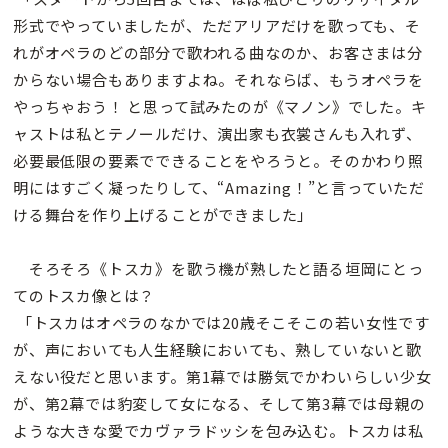
形式でやっていましたが、ただアリアだけを歌っても、そ
れがオペラのどの部分で歌われる曲なのか、お客さまは分
からない場合もありますよね。それならば、もうオペラを
やっちゃおう！ と思って試みたのが《マノン》でした。キ
ャストは私とテノールだけ、演出家も衣裳さんも入れず、
必要最低限の要素でできることをやろうと。そのかわり照
明にはすごく凝ったりして、“Amazing！”と言っていただ
ける舞台を作り上げることができました」
そろそろ《トスカ》を歌う機が熟したと語る垣岡にとっ
てのトスカ像とは？
「トスカはオペラのなかでは20歳そこそこの若い女性です
が、声においても人生経験においても、熟していないと歌
えない役だと思います。第1幕では勝気でかわいらしい少女
が、第2幕では豹変して女になる、そして第3幕では母親の
ような大きな愛でカヴァラドッシを包み込む。トスカは私