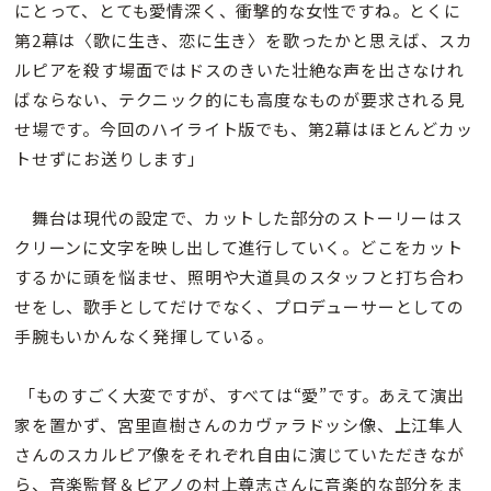
にとって、とても愛情深く、衝撃的な女性ですね。とくに
第2幕は〈歌に生き、恋に生き〉を歌ったかと思えば、スカ
ルピアを殺す場面ではドスのきいた壮絶な声を出さなけれ
ばならない、テクニック的にも高度なものが要求される見
せ場です。今回のハイライト版でも、第2幕はほとんどカッ
トせずにお送りします」
舞台は現代の設定で、カットした部分のストーリーはス
クリーンに文字を映し出して進行していく。どこをカット
するかに頭を悩ませ、照明や大道具のスタッフと打ち合わ
せをし、歌手としてだけでなく、プロデューサーとしての
手腕もいかんなく発揮している。
「ものすごく大変ですが、すべては“愛”です。あえて演出
家を置かず、宮里直樹さんのカヴァラドッシ像、上江隼人
さんのスカルピア像をそれぞれ自由に演じていただきなが
ら、音楽監督＆ピアノの村上尊志さんに音楽的な部分をま