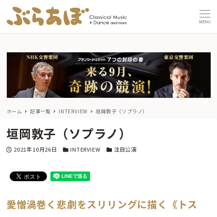
MENU
ホーム
記事一覧
INTERVIEW
垣岡敦子（ソプラノ）
垣岡敦子（ソプラノ）
投稿日
カテゴリー
カテゴリー
2021年10月26日
INTERVIEW
注目公演
愛憎渦巻く悲劇をスリリングに描く《トス