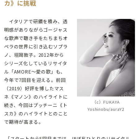
カ》に挑戦
イタリアで研鑽を積み、透
明感がありながらゴージャス
な歌声で聴き手をたちまちオ
ペラの世界に引き込むソプラ
ノ、垣岡敦子。2012年から
シリーズ化しているリサイタ
ル「AMORE〜愛の歌」も、
今年で7回目を迎える。前回
（2019）好評を博したマス
ネ《マノン》のハイライトに
（c）FUKAYA
続き、今回はプッチーニ《ト
Yoshinobu/auraY2
スカ》のハイライトとのこと
で期待が高まる。
「スタートから5回目までは、ほぼ私ひとりのリサイタル