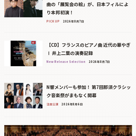
曲の「展覧会の絵」が、日本フィルによ
り本邦初演！
PICK UP
2026年8月7日
【CD】フランスのピアノ曲 近代の華やぎ
Ⅰ 井上二葉の演奏記録
New Release Selection
2026年8月7日
N響メンバーも参加！ 第7回那須クラシッ
ク音楽祭がまもなく開幕
注目公演
2026年8月6日