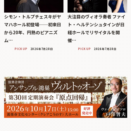
シモン・トルプチェスキがヤ
大注目のヴィオラ奏者 ファイ
マハホール初登場──初来日
ト・ヘルテンシュタインが日
から20年、円熟のピアニズ
経ホールでリサイタルを開
ム…
催…
PICK UP
2026年7月28日
PICK UP
2026年7月28日