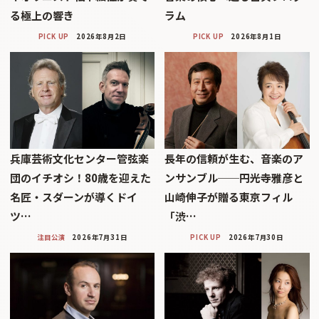
る極上の響き
ラム
PICK UP
2026年8月2日
PICK UP
2026年8月1日
兵庫芸術文化センター管弦楽
長年の信頼が生む、音楽のア
団のイチオシ！80歳を迎えた
ンサンブル──円光寺雅彦と
名匠・スダーンが導くドイ
山崎伸子が贈る東京フィル
ツ…
「渋…
注目公演
2026年7月31日
PICK UP
2026年7月30日