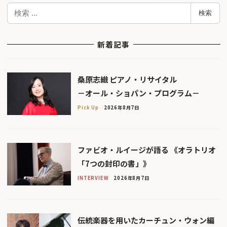
検
検索
索
新着記事
桑原志織 ピアノ・リサイタル
－オール・ショパン・プログラム－
Pick Up
2026年8月7日
ファビオ・ルイージが語る 《オラトリオ
「7つの封印の書」》
INTERVIEW
2026年8月7日
伝統楽器を用いたカーチュン・ウォン編