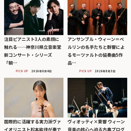
注目ピアニスト3人の素顔に
アンサンブル・ウィーン＝ベ
触れる──神奈川県立音楽堂
ルリンの名手たちと群響によ
新コンサート・シリーズ
るモーツァルトの協奏曲5作
「朝…
品…
PICK UP
2026年8月4日
PICK UP
2026年8月3日
国際的に活躍する実力派ヴァ
ヴィオッティ×東響 ウィーン
イオリニスト松本紘佳が奏で
音楽の核心へ迫る古典プログ