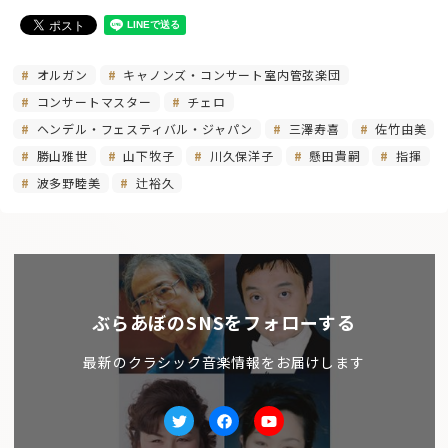
オルガン
キャノンズ・コンサート室内管弦楽団
コンサートマスター
チェロ
ヘンデル・フェスティバル・ジャパン
三澤寿喜
佐竹由美
勝山雅世
山下牧子
川久保洋子
懸田貴嗣
指揮
波多野睦美
辻裕久
ぶらあぼのSNSをフォローする
最新のクラシック音楽情報をお届けします
Twitter
facebook
Youtube