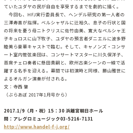
ていたユダヤの民が自由を享受するまでを劇的に描く。
今回も、HFJ実行委員長で、ヘンデル研究の第一人者の
三澤寿喜が指揮。ベルシャザルに辻裕久、息子の行状と国
の将来を憂う母ニトクリスに佐竹由美、寛大なペルシャ王
子キュロスに山下牧子、ユダヤの預言者ダニエルに波多野
睦美ら豪華キャストで臨む。そして、キャノンズ・コンサ
ート室内管弦楽団は、コンサートマスターに川久保洋子、
首席チェロ奏者に懸田貴嗣と、欧州古楽シーンの一線で活
躍する名手を迎える。幕間では初演時と同様、勝山雅世に
よるオルガン演奏が付される。
文：寺西 肇
（ぶらあぼ 2017年1月号から）
2017.1/9（月・祝）15：30 浜離宮朝日ホール
問：アレグロミュージック03-5216-7131
http://www.handel-f-j.org/