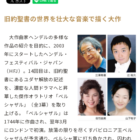
旧約聖書の世界を壮大な音楽で描く大作
大作曲家ヘンデルの多様な
作品の紹介を目的に、2003
年にスタートしたヘンデル・
フェスティバル・ジャパン
（HFJ）。14回目は、旧約聖
書にあるユダヤ解放の記述
を、濃密な人間ドラマへと昇
華した傑作オラトリオ「ベル
シャザル」（全3幕）を取り
上げる。「ベルシャザル」は
1744年に作曲され、翌年3月
にロンドンで初演。放蕩の限りを尽くすバビロニア王ベル
シャザルが予言通り、ペルシャ軍に打ち負かされ、囚われ