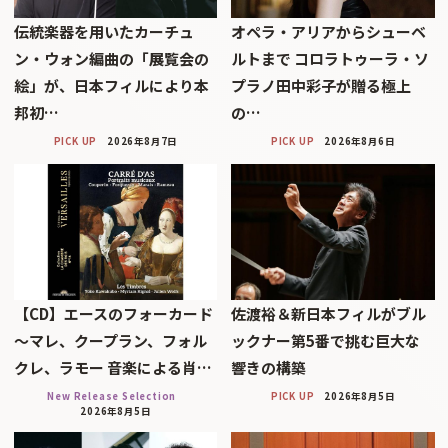
伝統楽器を用いたカーチュ
オペラ・アリアからシューベ
ン・ウォン編曲の「展覧会の
ルトまで コロラトゥーラ・ソ
絵」が、日本フィルにより本
プラノ田中彩子が贈る極上
邦初…
の…
PICK UP
2026年8月7日
PICK UP
2026年8月6日
【CD】エースのフォーカード
佐渡裕＆新日本フィルがブル
～マレ、クープラン、フォル
ックナー第5番で挑む巨大な
クレ、ラモー 音楽による肖…
響きの構築
New Release Selection
PICK UP
2026年8月5日
2026年8月5日