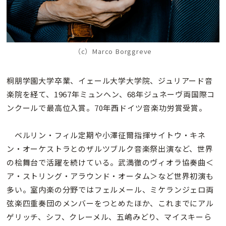
（c）Marco Borggreve
桐朋学園大学卒業、イェール大学大学院、ジュリアード音
楽院を経て、1967年ミュンヘン、68年ジュネーヴ両国際コ
ンクールで最高位入賞。70年西ドイツ音楽功労賞受賞。
ベルリン・フィル定期や小澤征爾指揮サイトウ・キネ
ン・オーケストラとのザルツブルク音楽祭出演など、世界
の桧舞台で活躍を続けている。武満徹のヴィオラ協奏曲＜
ア・ストリング・アラウンド・オータム＞など世界初演も
多い。室内楽の分野ではフェルメール、ミケランジェロ両
弦楽四重奏団のメンバーをつとめたほか、これまでにアル
ゲリッチ、シフ、クレーメル、五嶋みどり、マイスキーら