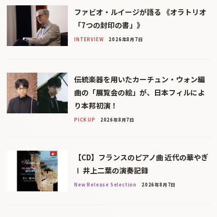
ファビオ・ルイージが語る 《オラトリオ
「7つの封印の書」》
INTERVIEW
2026年8月7日
伝統楽器を用いたカーチュン・ウォン編
曲の「展覧会の絵」が、日本フィルによ
り本邦初演！
PICK UP
2026年8月7日
【CD】フランスのピアノ曲 近代の華やぎ
Ⅰ 井上二葉の演奏記録
New Release Selection
2026年8月7日