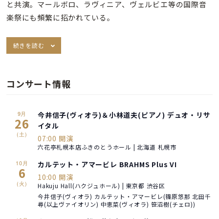
と共演。マールボロ、ラヴィニア、ヴェルビエ等の国際音
楽祭にも頻繁に招かれている。
続きを読む
コンサート情報
9月
今井信子(ヴィオラ)＆小林道夫(ピアノ) デュオ・リサ
26
イタル
(土)
07:00 開演
六花亭札幌本店ふきのとうホール | 北海道 札幌市
10月
カルテット・アマービレ BRAHMS Plus VI
6
10:00 開演
(火)
Hakuju Hall(ハクジュホール) | 東京都 渋谷区
今井信子(ヴィオラ) カルテット・アマービレ(篠原悠那 北田千
尋(以上ヴァイオリン) 中恵菜(ヴィオラ) 笹沼樹(チェロ))