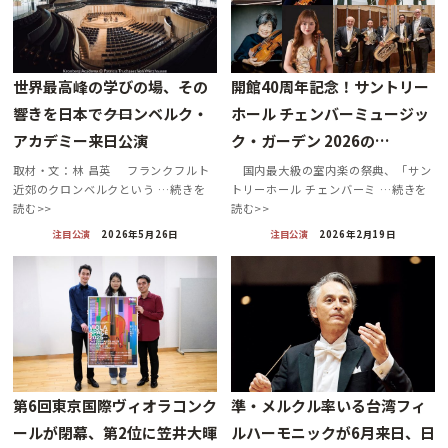
世界最高峰の学びの場、その
開館40周年記念！サントリー
響きを日本で――クロンベルク・
ホール チェンバーミュージッ
アカデミー来日公演
ク・ガーデン 2026の…
取材・文：林 昌英 フランクフルト
国内最大級の室内楽の祭典、「サン
近郊のクロンベルクという …続きを
トリーホール チェンバーミ …続きを
読む>>
読む>>
注目公演
2026年5月26日
注目公演
2026年2月19日
第6回東京国際ヴィオラコンク
準・メルクル率いる台湾フィ
ールが閉幕、第2位に笠井大暉
ルハーモニックが6月来日、日