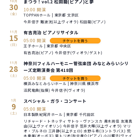
10月
まつラ！vol.2 松田龍(ピアノ)と夢
30
10:00 開演
(金)
TOPPANホール | 東京都 文京区
今井信子 難波洸(以上ヴィオラ) 松田龍(ピアノ)
11月
有吉亮治 ピアノリサイタル
15
05:00 開演
チケットを買う
(日)
王子ホール | 東京都 中央区
有吉亮治(ピアノ) 今井信子(ヴィオラ/ゲスト)
11月
神奈川フィルハーモニー管弦楽団 みなとみらいシリ
28
ーズ定期演奏会 第418回
(土)
05:00 開演
チケットを買う
横浜みなとみらいホール | 神奈川県 横浜市
沼尻竜典(指揮) 今井信子(ヴィオラ)
1月
スペシャル・ガラ・コンサート
9
05:00 開演
(土)
日本製鉄紀尾井ホール | 東京都 千代田区
リチャード・トネッティ サトゥ・ヴァンスカ 青木尚佳 友滝真
由(以上ヴァイオリン) 今井信子 笠井大暉(以上ヴィオラ) マリ
オ・ブルネロ 三井静(以上チェロ) 水野斗希(コントラバス) 荒
木奏美(オーボエ) 葵トリオ(秋元孝介(ピアノ) 小川響子(ヴァイ