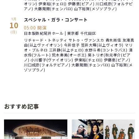
オリン) 伊東裕(チェロ)) 伊藤恵(ピアノ) 川口成彦(フォルテピ
アノ) 大藤莞爾(チェンバロ) 山下裕賀(メゾソプラノ)
1月
スペシャル・ガラ・コンサート
10
05:00 開演
(日)
日本製鉄紀尾井ホール | 東京都 千代田区
リチャード・トネッティ サトゥ・ヴァンスカ 青木尚佳 友滝真
由(以上ヴァイオリン) 今井信子 笠井大暉(以上ヴィオラ) マリ
オ・ブルネロ 三井静(以上チェロ) 水野斗希(コントラバス) 清
水伶(フルート) 荒木奏美(オーボエ) 葵トリオ(秋元孝介(ピア
ノ) 小川響子(ヴァイオリン) 伊東裕(チェロ)) 伊藤恵(ピアノ)
川口成彦(フォルテピアノ) 大藤莞爾(チェンバロ) 山下裕賀(メ
ゾソプラノ)
おすすめ記事