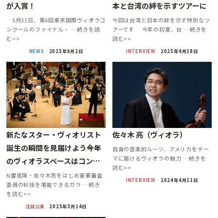
が入賞！
本と台湾の絆を示すツアーに
5月31日、第6回東京国際ヴィオラコ
今回は台湾と日本の絆を示す特別なツ
ンクールのファイナル・ …続きを読
アーです 今年の初夏、台 …続きを
む>>
読む>>
NEWS
2025年6月2日
INTERVIEW
2025年4月18日
新たなスター・ヴィオリスト
佐々木 亮（ヴィオラ）
誕生の瞬間を見届けよう――今年
自身の音楽的ルーツ、アメリカをテー
マに届けるヴィオラの魅力 …続きを
のヴィオラスペースはコン…
読む>>
N響首席・佐々木亮をはじめ豪華審査
INTERVIEW
2024年4月11日
委員の妙技を堪能できるガラ …続き
を読む>>
注目公演
2025年3月14日