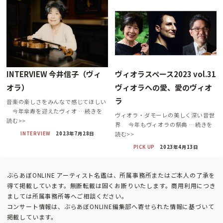
INTERVIEW 今井信子（ヴィ
ヴィオラスペース2023 vol.31
オラ）
ヴィオラへの愛、愛のヴィオ
ラ
音楽の楽しさをみんなで感じてほしい
今年傘寿を迎えたヴィオ …続きを
ヴィオラ・ダモーレの美しく深い音世
読む>>
界 今年もヴィオラの祭典 …続きを
INTERVIEW
2023年7月28日
読む>>
PICK UP
2023年4月13日
ぶらあぼONLINE アーティスト名鑑は、所属事務所またはご本人の了承を
得て掲載しています。無断転載は固くお断りいたします。商用利用につき
ましては所属事務所等へご相談ください。
コンサート情報は、ぶらあぼONLINE編集部へ寄せられた情報に基づいて
掲載しています。