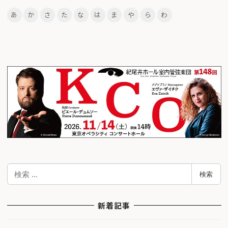
あ
か
さ
た
な
は
ま
や
ら
わ
検
検索
索
新着記事