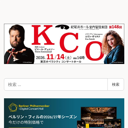
検
検索
索