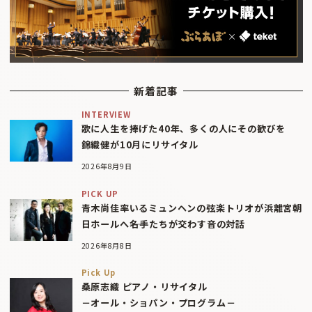
新着記事
INTERVIEW
歌に人生を捧げた40年、多くの人にその歓びを
錦織健が10月にリサイタル
2026年8月9日
PICK UP
青木尚佳率いるミュンヘンの弦楽トリオが浜離宮朝
日ホールへ――名手たちが交わす音の対話
2026年8月8日
Pick Up
桑原志織 ピアノ・リサイタル
－オール・ショパン・プログラム－