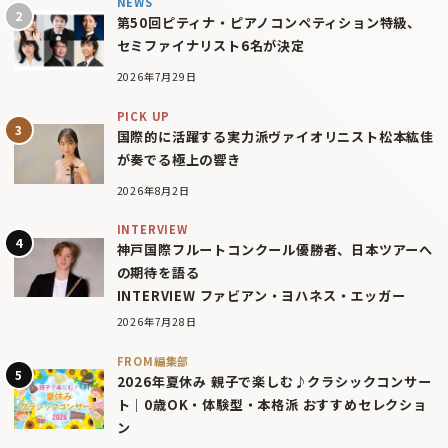
NEWS
第50回ピティナ・ピアノコンペティション特級、
セミファイナリスト6名が決定
2026年7月29日
PICK UP
国際的に活躍する実力派ヴァイオリニスト松本紘佳
が奏でる極上の響き
2026年8月2日
INTERVIEW
神戸国際フルートコンクール優勝者、日本ツアーへ
の期待を語る
INTERVIEW ファビアン・ヨハネス・エッガー
2026年7月28日
FROM編集部
2026年夏休み 親子で楽しむ♪クラシックコンサー
ト｜0歳OK・体験型・本格派 おすすめセレクショ
ン