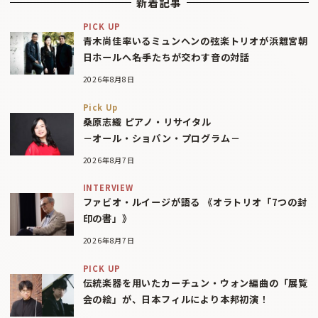
新着記事
PICK UP
青木尚佳率いるミュンヘンの弦楽トリオが浜離宮朝
日ホールへ――名手たちが交わす音の対話
2026年8月8日
Pick Up
桑原志織 ピアノ・リサイタル
－オール・ショパン・プログラム－
2026年8月7日
INTERVIEW
ファビオ・ルイージが語る 《オラトリオ「7つの封
印の書」》
2026年8月7日
PICK UP
伝統楽器を用いたカーチュン・ウォン編曲の「展覧
会の絵」が、日本フィルにより本邦初演！