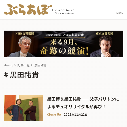
MENU
ホーム
記事一覧
黒田祐貴
黒田祐貴
黒田博＆黒田祐貴——父子バリトンに
よるデュオリサイタルが再び！
Close Up
2025年11月22日