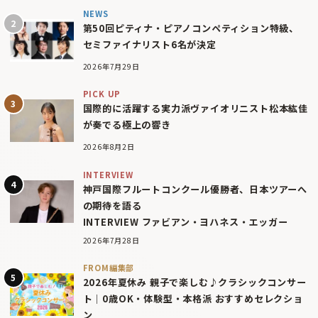
NEWS
第50回ピティナ・ピアノコンペティション特級、
セミファイナリスト6名が決定
2026年7月29日
PICK UP
国際的に活躍する実力派ヴァイオリニスト松本紘佳
が奏でる極上の響き
2026年8月2日
INTERVIEW
神戸国際フルートコンクール優勝者、日本ツアーへ
の期待を語る
INTERVIEW ファビアン・ヨハネス・エッガー
2026年7月28日
FROM編集部
2026年夏休み 親子で楽しむ♪クラシックコンサー
ト｜0歳OK・体験型・本格派 おすすめセレクショ
ン