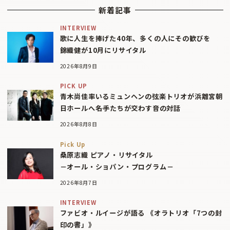
新着記事
INTERVIEW
歌に人生を捧げた40年、多くの人にその歓びを
錦織健が10月にリサイタル
2026年8月9日
PICK UP
青木尚佳率いるミュンヘンの弦楽トリオが浜離宮朝
日ホールへ――名手たちが交わす音の対話
2026年8月8日
Pick Up
桑原志織 ピアノ・リサイタル
－オール・ショパン・プログラム－
2026年8月7日
INTERVIEW
ファビオ・ルイージが語る 《オラトリオ「7つの封
印の書」》