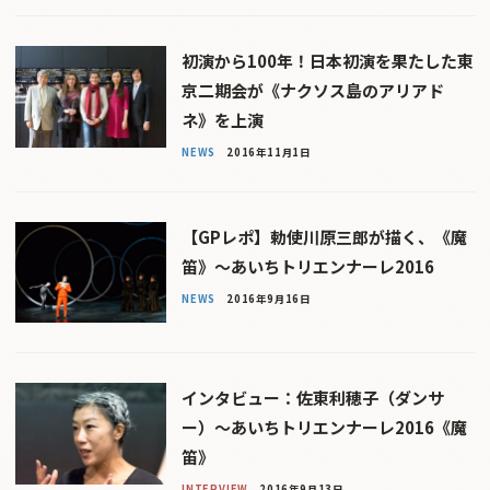
初演から100年！日本初演を果たした東
京二期会が《ナクソス島のアリアド
ネ》を上演
NEWS
2016年11月1日
【GPレポ】勅使川原三郎が描く、《魔
笛》〜あいちトリエンナーレ2016
NEWS
2016年9月16日
インタビュー：佐東利穂子（ダンサ
ー）〜あいちトリエンナーレ2016《魔
笛》
INTERVIEW
2016年9月13日