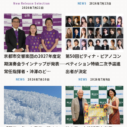
New Release Selection
NEWS
2026年7月13日
2026年7月21日
京都市交響楽団の2027年度定
第50回ピティナ・ピアノコン
期演奏会ラインナップが発表――
ペティション特級二次予選進
常任指揮者・沖澤のど…
出者が決定
NEWS
2026年7月10日
NEWS
2026年7月9日