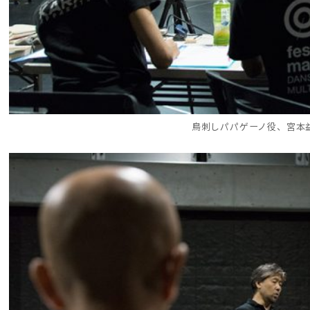
鳥刺しパパゲーノ役、宮本