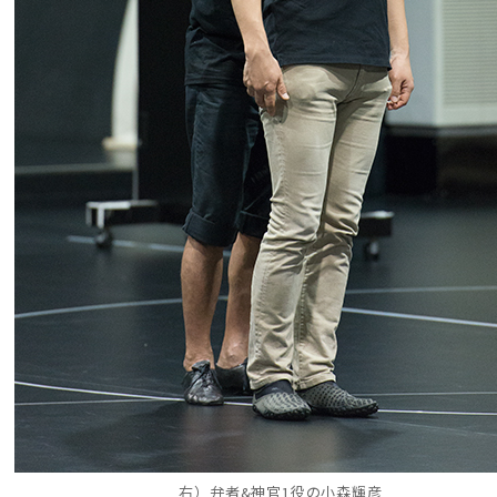
右）弁者&神官1役の小森輝彦