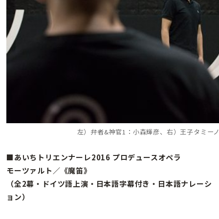
左）弁者&神官1：小森輝彦、右）王子タミー
■あいちトリエンナーレ2016 プロデュースオペラ
モーツァルト／《魔笛》
（全2幕・ドイツ語上演・日本語字幕付き・日本語ナレーシ
ョン）