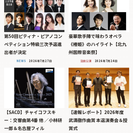
第50回ピティナ・ピアノコン
豪華歌手陣で味わうオペラ
ペティション特級三次予選進
《椿姫》のハイライト【北九
出者が決定
州国際音楽祭】
NEWS
2026年7月27日
注目公演
2026年7月24日
【SACD】チャイコフスキ
【速報レポート】2026年度
ー：交響曲第4番 他 ／小林研
武満徹作曲賞 本選演奏会＆授
一郎＆名古屋フィル
賞式