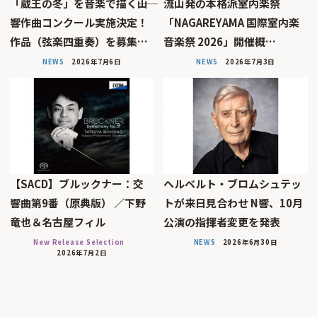
「蔵王の冬」を音楽で描く――山
流山発の本格派室内楽祭
響作曲コンクール実施決定！
「NAGAREYAMA 国際室内楽
作品（弦楽四重奏）を募集…
音楽祭 2026」開催概…
NEWS
2026年7月6日
NEWS
2026年7月3日
【SACD】ブルックナー：交
ヘルベルト・ブロムシュテッ
響曲第9番（原典版） ／下野
トが来日見合わせ N響、10月
竜也＆名古屋フィル
公演の指揮者変更を発表
New Release Selection
NEWS
2026年6月30日
2026年7月2日