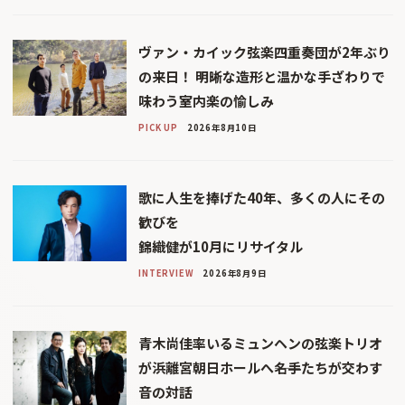
ヴァン・カイック弦楽四重奏団が2年ぶり
の来日！ 明晰な造形と温かな手ざわりで
味わう室内楽の愉しみ
PICK UP
2026年8月10日
歌に人生を捧げた40年、多くの人にその
歓びを
錦織健が10月にリサイタル
INTERVIEW
2026年8月9日
青木尚佳率いるミュンヘンの弦楽トリオ
が浜離宮朝日ホールへ――名手たちが交わす
音の対話