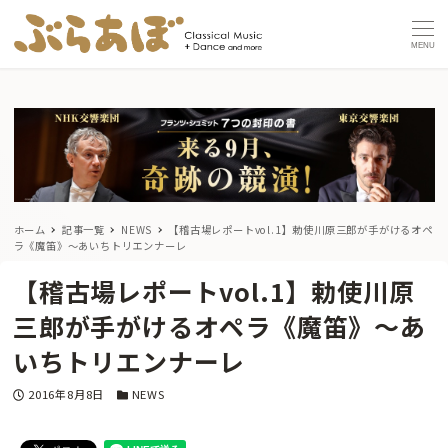
MENU
ホーム
記事一覧
NEWS
【稽古場レポートvol.1】勅使川原三郎が手がけるオペ
ラ《魔笛》〜あいちトリエンナーレ
【稽古場レポートvol.1】勅使川原
三郎が手がけるオペラ《魔笛》〜あ
いちトリエンナーレ
投稿日
カテゴリー
2016年8月8日
NEWS