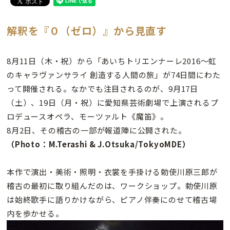
解釈を『０（ゼロ）』から見直す
8月11日（木・祝）から「あいちトリエンナーレ2016〜虹
のキャラヴァンサライ 創造する人間の旅」が74日間にわた
って開催される。なかでも注目されるのが、9月17日
（土）、19日（月・祝）に愛知県芸術劇場で上演されるプ
ロデュースオペラ、モーツァルト《魔笛》。
8月2日、その稽古の一部が報道陣に公開された。
（Photo：M.Terashi & J.Otsuka/TokyoMDE）
本作で演出・美術・照明・衣裳を手掛ける勅使川原三郎が
稽古の最初に取り組んだのは、ワークショップ。勅使川原
は始終歌手に語りかけながら、ピアノ伴奏にのせて稽古場
内を歩かせる。