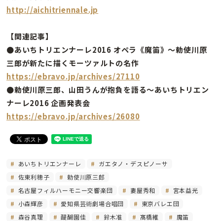
http://aichitriennale.jp
【関連記事】
●あいちトリエンナーレ2016 オペラ《魔笛》〜勅使川原
三郎が新たに描くモーツァルトの名作
https://ebravo.jp/archives/27110
●勅使川原三郎、山田うんが抱負を語る〜あいちトリエン
ナーレ2016 企画発表会
https://ebravo.jp/archives/26080
あいちトリエンナーレ
ガエタノ・デスピノーサ
佐東利穂子
勅使川原三郎
名古屋フィルハーモニー交響楽団
妻屋秀和
宮本益光
小森輝彦
愛知県芸術劇場合唱団
東京バレエ団
森谷真理
醍醐園佳
鈴木准
髙橋維
魔笛