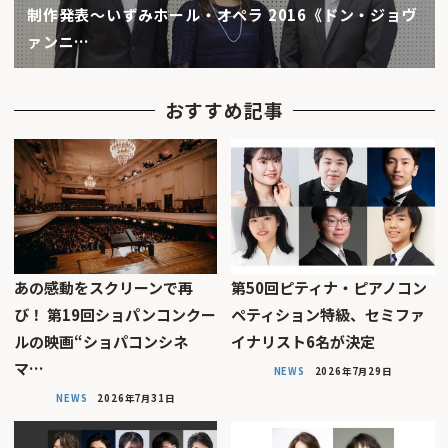
制作発表〜いずみホール・オペラ 2016《ドン・ジョヴ
ァンニ…
おすすめ記事
あの感動をスクリーンで再
第50回ピティナ・ピアノコン
び！ 第19回ショパンコンクー
ペティション特級、セミファ
ルの映画“ショパコンシネ
イナリスト6名が決定
マ…
NEWS
2026年7月29日
NEWS
2026年7月31日