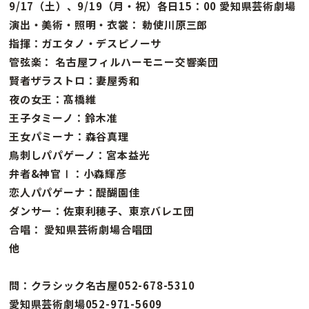
9/17（土）、9/19（月・祝）各日15：00 愛知県芸術劇場
演出・美術・照明・衣裳： 勅使川原三郎
指揮：ガエタノ・デスピノーサ
管弦楽： 名古屋フィルハーモニー交響楽団
賢者ザラストロ：妻屋秀和
夜の女王：髙橋維
王子タミーノ：鈴木准
王女パミーナ：森谷真理
鳥刺しパパゲーノ：宮本益光
弁者&神官Ⅰ：小森輝彦
恋人パパゲーナ：醍醐園佳
ダンサー：佐東利穂子、東京バレエ団
合唱： 愛知県芸術劇場合唱団
他
問：クラシック名古屋052-678-5310
愛知県芸術劇場052-971-5609