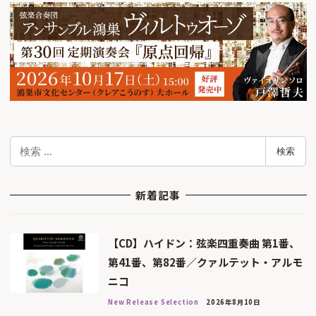
検
検索
索
新着記事
【CD】ハイドン：弦楽四重奏曲 第1番、
第41番、第82番／クァルテット・アルモ
ニコ
New Release Selection
2026年8月10日