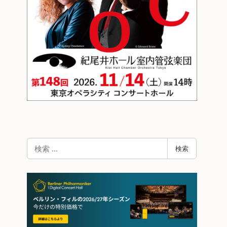
検
検索
索