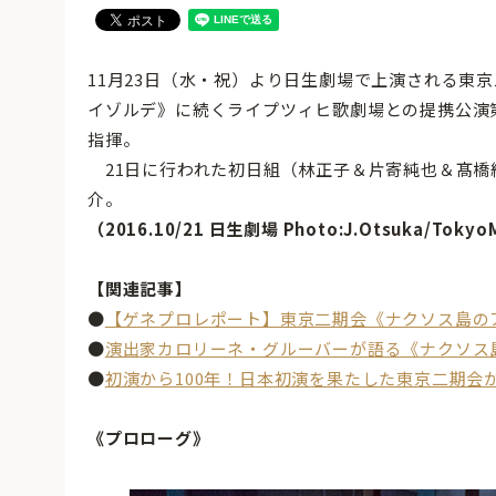
11月23日（水・祝）より日生劇場で上演される東
イゾルデ》に続くライプツィヒ歌劇場との提携公演
指揮。
21日に行われた初日組（林正子＆片寄純也＆髙橋維
介。
（2016.10/21 日生劇場 Photo:J.Otsuka/Toky
【関連記事】
●
【ゲネプロレポート】東京二期会《ナクソス島のアリ
●
演出家カロリーネ・グルーバーが語る《ナクソス
●
初演から100年！日本初演を果たした東京二期会
《プロローグ》