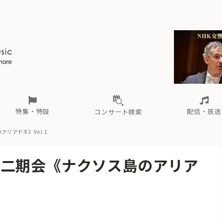
ール
（毎月更新）
東
電子版（無料・月刊）
トピックス
関西
フェスタサマーミューザKAWASAKI 2026
北海道・東北
注目公演
配布場所
インタビュー
中部
定期購読
中国・四国
CD新譜
N響＆東響 《7つ
九州・沖縄
書籍近刊
ロが推す！間違いないオーケストラコンサート
過去の特集
の先と
ブ配信スケジュール
さ
オーケストラの楽屋から
た
な
有料ライブ配信スケジュール
は
ま
や
海の向こうの音楽家
ら
わ
Aからの
載
特集・特設
配信・放送
コンサート検索
リアドネ》Vol.1
ール
（毎月更新）
東
電子版（無料・月刊）
トピックス
関西
フェスタサマーミューザKAWASAKI 2026
北海道・東北
注目公演
配布場所
インタビュー
中部
定期購読
中国・四国
CD新譜
N響＆東響 《7つ
九州・沖縄
書籍近刊
京二期会《ナクソス島のアリア
ロが推す！間違いないオーケストラコンサート
過去の特集
の先と
ブ配信スケジュール
さ
オーケストラの楽屋から
た
な
有料ライブ配信スケジュール
は
ま
や
海の向こうの音楽家
ら
わ
Aからの
載