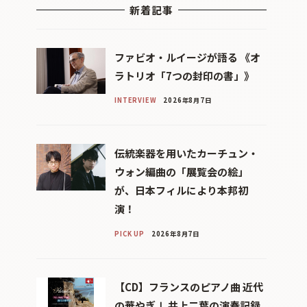
新着記事
ファビオ・ルイージが語る 《オ
ラトリオ「7つの封印の書」》
INTERVIEW
2026年8月7日
伝統楽器を用いたカーチュン・
ウォン編曲の「展覧会の絵」
が、日本フィルにより本邦初
演！
PICK UP
2026年8月7日
【CD】フランスのピアノ曲 近代
の華やぎⅠ 井上二葉の演奏記録