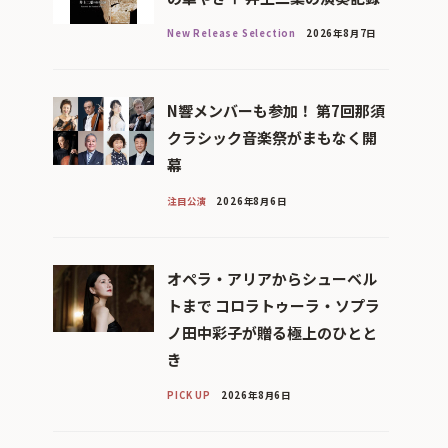
New Release Selection
2026年8月7日
N響メンバーも参加！ 第7回那須
クラシック音楽祭がまもなく開
幕
注目公演
2026年8月6日
オペラ・アリアからシューベル
トまで コロラトゥーラ・ソプラ
ノ田中彩子が贈る極上のひとと
き
PICK UP
2026年8月6日