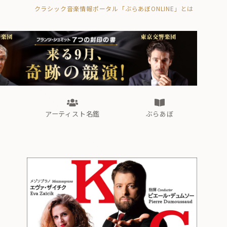
クラシック音楽情報ポータル「ぶらあぼONLINE」とは
の封印の書》
海外公演
FROM編集部
眺望
ぶらあぼブラス！
フォルテピアノ・オデッセイ
アーティスト名鑑
ぶらあぼ
の封印の書》
海外公演
FROM編集部
眺望
ぶらあぼブラス！
フォルテピアノ・オデッセイ