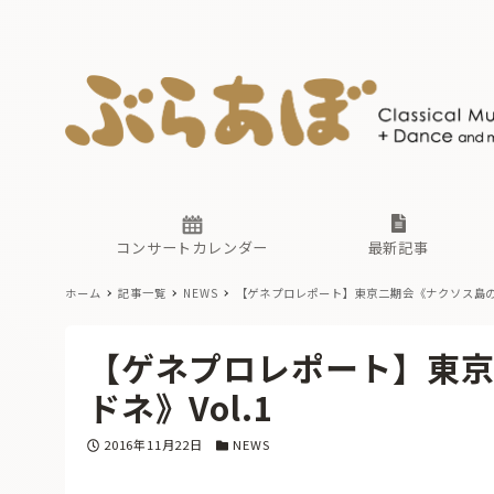
ニュース
ヤマハホ
番組一覧
東京・関
ぶらあぼ
現場のプ
古楽とそ
無料ライ
あ
か
過去の連
コンサートカレンダー
最新記事
ホーム
記事一覧
NEWS
【ゲネプロレポート】東京二期会《ナクソス島のア
ニュース
ヤマハホ
番組一覧
東京・関
ぶらあぼ
【ゲネプロレポート】東
現場のプ
古楽とそ
無料ライ
あ
か
ドネ》Vol.1
過去の連
投稿日
カテゴリー
2016年11月22日
NEWS