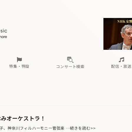
ール
（毎月更新）
東
電子版（無料・月刊）
トピックス
関西
フェスタサマーミューザKAWASAKI 2026
北海道・東北
注目公演
配布場所
インタビュー
中部
定期購読
中国・四国
CD新譜
N響＆東響 《7つ
九州・沖縄
書籍近刊
ロが推す！間違いないオーケストラコンサート
過去の特集
の先と
ブ配信スケジュール
さ
オーケストラの楽屋から
た
な
有料ライブ配信スケジュール
は
ま
や
海の向こうの音楽家
ら
わ
Aからの
載
特集・特設
配信・放送
コンサート検索
ール
（毎月更新）
東
電子版（無料・月刊）
トピックス
関西
フェスタサマーミューザKAWASAKI 2026
北海道・東北
注目公演
配布場所
インタビュー
中部
定期購読
中国・四国
CD新譜
N響＆東響 《7つ
九州・沖縄
書籍近刊
ロが推す！間違いないオーケストラコンサート
過去の特集
の先と
ブ配信スケジュール
さ
オーケストラの楽屋から
た
な
有料ライブ配信スケジュール
は
ま
や
海の向こうの音楽家
ら
わ
Aからの
載
休みオーケストラ！
、神奈川フィルハーモニー管弦楽 …続きを読む>>