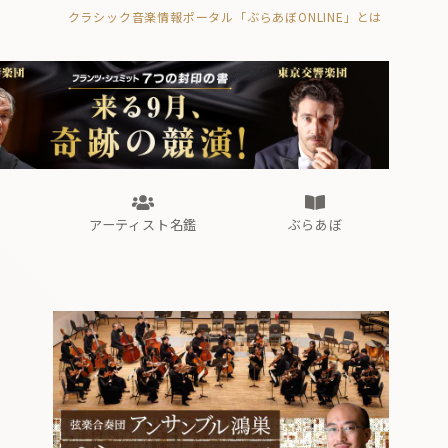
クラシック音楽情報ポータル「ぶらあぼONLINE」とは
の封印の書》
海外公演
FROM編集部
眺望
ぶらあぼブラス！
フォルテピアノ・オデッセイ
アーティスト名鑑
ぶらあぼ
の封印の書》
海外公演
FROM編集部
眺望
ぶらあぼブラス！
フォルテピアノ・オデッセイ