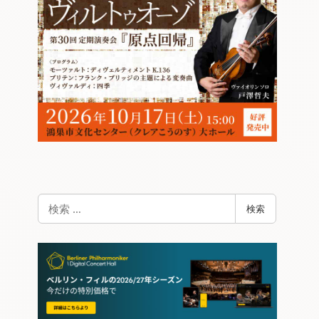
検
検索
索