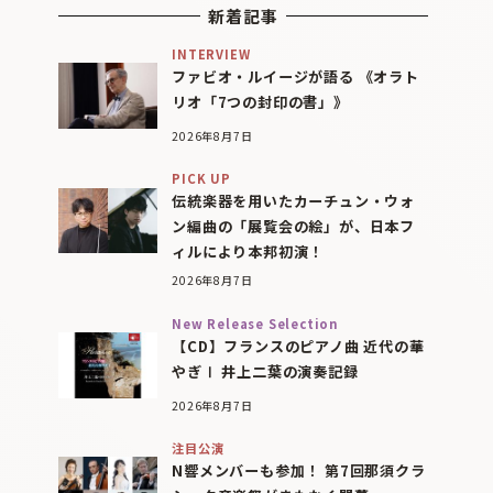
新着記事
INTERVIEW
ファビオ・ルイージが語る 《オラト
リオ「7つの封印の書」》
2026年8月7日
PICK UP
伝統楽器を用いたカーチュン・ウォ
ン編曲の「展覧会の絵」が、日本フ
ィルにより本邦初演！
2026年8月7日
New Release Selection
【CD】フランスのピアノ曲 近代の華
やぎⅠ 井上二葉の演奏記録
2026年8月7日
注目公演
N響メンバーも参加！ 第7回那須クラ