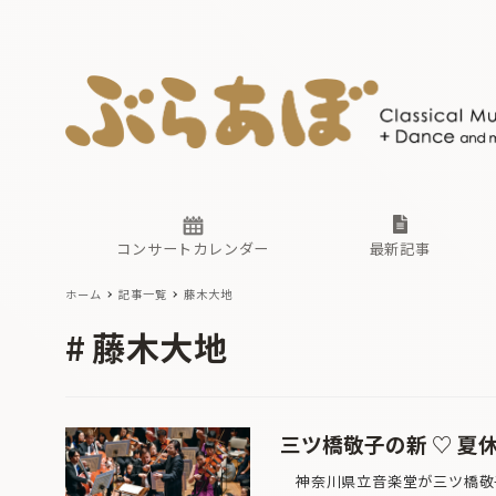
ニュース
ヤマハホ
番組一覧
東京・関
ぶらあぼ
現場のプ
古楽とそ
無料ライ
あ
か
過去の連
コンサートカレンダー
最新記事
ホーム
記事一覧
藤木大地
ニュース
ヤマハホ
番組一覧
東京・関
ぶらあぼ
藤木大地
現場のプ
古楽とそ
無料ライ
あ
か
過去の連
三ツ橋敬子の新 ♡ 夏
神奈川県立音楽堂が三ツ橋敬子