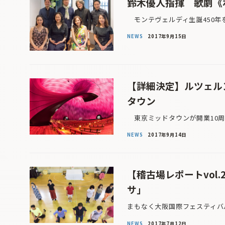
鈴木優人指揮 歌劇《
モンテヴェルディ生誕450年を
NEWS
2017年9月15日
【詳細決定】ルツェルン･
タウン
東京ミッドタウンが開業10周年
NEWS
2017年9月14日
【稽古場レポートvol
サ」
まもなく大阪国際フェスティバ
NEWS
2017年7月12日