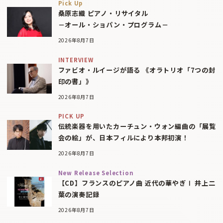
Pick Up
桑原志織 ピアノ・リサイタル
－オール・ショパン・プログラム－
2026年8月7日
INTERVIEW
ファビオ・ルイージが語る 《オラトリオ「7つの封
印の書」》
2026年8月7日
PICK UP
伝統楽器を用いたカーチュン・ウォン編曲の「展覧
会の絵」が、日本フィルにより本邦初演！
2026年8月7日
New Release Selection
【CD】フランスのピアノ曲 近代の華やぎⅠ 井上二
葉の演奏記録
2026年8月7日