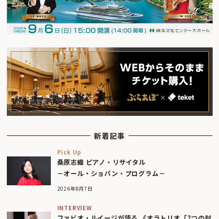
新着記事
Pick Up
桑原志織 ピアノ・リサイタル
－オール・ショパン・プログラム－
2026年8月7日
INTERVIEW
ファビオ・ルイージが語る 《オラトリオ「7つの封