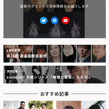
最新のクラシック音楽情報をお届けします
Twitter
facebook
Youtube
前の記事
第36回 霧島国際音楽祭
次の記事
sonorium 共催シリーズ『映像と音楽』 S.N.G.c…
おすすめ記事