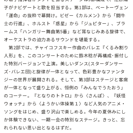
子がナビゲートと歌を担当する。第1部は、ベートーヴェン
「運命」の抜粋で幕開け。ビゼー《カルメン》から「闘牛
士の行進」、ホルスト「惑星」から「ジュピター」、ブラ
ームス「ハンガリー舞曲第5番」など耳なじみある旋律で、
オーケストラの迫力あるサウンドを堪能する。
第2部では、チャイコフスキー作曲のバレエ『くるみ割り
人形』を、このコンサートのために鈴木稔が再構成･振付し
た特別バージョンで上演。美しいダンス(スターダンサー
ズ･バレエ団)と旋律が一体となって、色彩豊かなファンタ
ジーの世界が展開される。そして、第3部はステージと客席
が一体となって盛り上がる、恒例の「みんなでうたおう」
のコーナー。『となりのトトロ』から〈さんぽ〉、『妖怪
ウォッチ』から〈ようかい体操第１〉など人気のアニメ・
ソングをはじめ、盛り沢山で楽しめる。今年の夏休みにし
か体験できない、一期一会の特別なステージ。きっと、忘
れられない思い出となるはずだ。