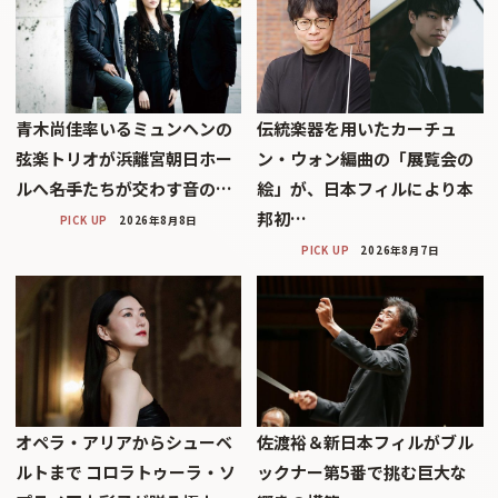
青木尚佳率いるミュンヘンの
伝統楽器を用いたカーチュ
弦楽トリオが浜離宮朝日ホー
ン・ウォン編曲の「展覧会の
ルへ――名手たちが交わす音の…
絵」が、日本フィルにより本
邦初…
PICK UP
2026年8月8日
PICK UP
2026年8月7日
オペラ・アリアからシューベ
佐渡裕＆新日本フィルがブル
ルトまで コロラトゥーラ・ソ
ックナー第5番で挑む巨大な