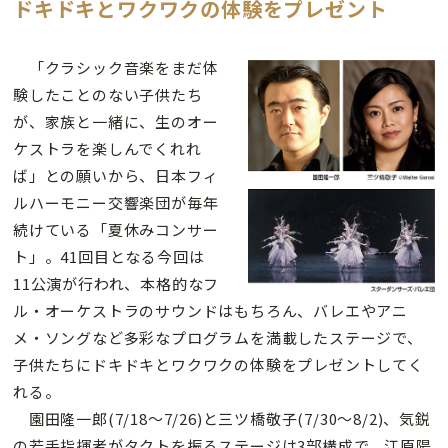
ドキドキとワクワクの体験をプレゼント
「クラシック音楽をまだ体
験したことのない子供たち
が、家族と一緒に、生のオー
ケストラを楽しんでくれれ
ば」との願いから、日本フィ
ルハーモニー交響楽団が毎年
続けている「夏休みコンサー
ト」。41回目となる今回は
11公演が行われ、本格的なフ
ル・オーケストラのサウンドはもちろん、バレエやアニ
メ・ソングなど多彩なプログラムを満載したステージで、
子供たちにドキドキとワクワクの体験をプレゼントしてく
れる。
園田隆一郎(7/18〜7/26)と三ツ橋敬子(7/30〜8/2)、気鋭
の若手指揮者がタクトを振るステージは3部構成で、江原陽