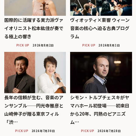
国際的に活躍する実力派ヴァ
ヴィオッティ×東響 ウィーン
イオリニスト松本紘佳が奏で
音楽の核心へ迫る古典プログ
る極上の響き
ラム
PICK UP
2026年8月2日
PICK UP
2026年8月1日
長年の信頼が生む、音楽のア
シモン・トルプチェスキがヤ
ンサンブル──円光寺雅彦と
マハホール初登場──初来日
山崎伸子が贈る東京フィル
から20年、円熟のピアニズ
「渋…
ム…
PICK UP
2026年7月30日
PICK UP
2026年7月28日