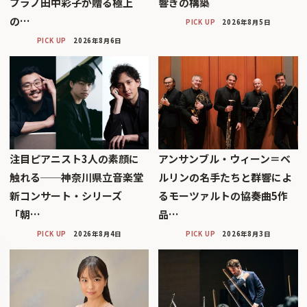
プラノ田中彩子が贈る極上
響きの構築
の…
PICK UP
2026年8月5日
PICK UP
2026年8月6日
注目ピアニスト3人の素顔に
アンサンブル・ウィーン＝ベ
触れる──神奈川県立音楽堂
ルリンの名手たちと群響によ
新コンサート・シリーズ
るモーツァルトの協奏曲5作
「朝…
品…
PICK UP
2026年8月4日
PICK UP
2026年8月3日