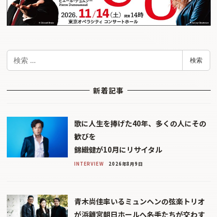
検
検索
索
新着記事
歌に人生を捧げた40年、多くの人にその
歓びを
錦織健が10月にリサイタル
INTERVIEW
2026年8月9日
青木尚佳率いるミュンヘンの弦楽トリオ
が浜離宮朝日ホールへ――名手たちが交わす