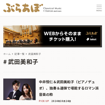
MENU
ホーム
記事一覧
武田美和子
武田美和子
中井恒仁＆武田美和子（ピアノデュ
オ）、独奏＆連弾で堪能するロマン派
音楽の粋
PICK UP
2024年10月24日