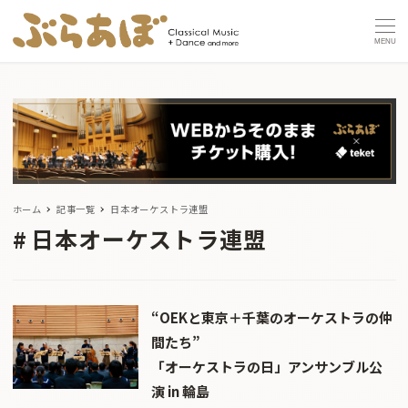
MENU
ホーム
記事一覧
日本オーケストラ連盟
日本オーケストラ連盟
“OEKと東京＋千葉のオーケストラの仲
間たち”
「オーケストラの日」アンサンブル公
演 in 輪島