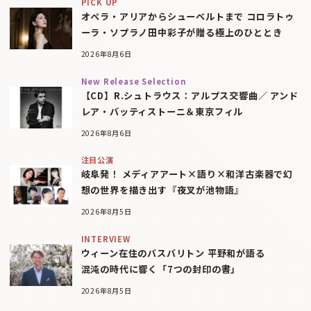
PICK UP
オペラ・アリアからシューベルトまで コロラトゥ
ーラ・ソプラノ田中彩子が贈る極上のひととき
2026年8月6日
New Release Selection
【CD】R.シュトラウス：アルプス交響曲／ アンド
レア・バッティストーニ＆東京フィル
2026年8月6日
注目公演
岐阜発！ メディアアート×語り×和洋古楽器で幻
想の世界を描き出す『夜叉が池物語』
2026年8月5日
INTERVIEW
ウィーン在住のバスバリトン 平野和が語る
混沌の時代に響く「7つの封印の書」
2026年8月5日