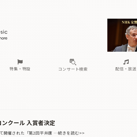
ール
（毎月更新）
東
電子版（無料・月刊）
トピックス
関西
フェスタサマーミューザKAWASAKI 2026
北海道・東北
注目公演
配布場所
インタビュー
中部
定期購読
中国・四国
CD新譜
N響＆東響 《7つ
九州・沖縄
書籍近刊
ロが推す！間違いないオーケストラコンサート
過去の特集
の先と
ブ配信スケジュール
さ
オーケストラの楽屋から
た
な
有料ライブ配信スケジュール
は
ま
や
海の向こうの音楽家
ら
わ
Aからの
載
特集・特設
配信・放送
コンサート検索
ール
（毎月更新）
東
電子版（無料・月刊）
トピックス
関西
フェスタサマーミューザKAWASAKI 2026
北海道・東北
注目公演
配布場所
インタビュー
中部
定期購読
中国・四国
CD新譜
N響＆東響 《7つ
九州・沖縄
書籍近刊
ロが推す！間違いないオーケストラコンサート
過去の特集
の先と
ブ配信スケジュール
さ
オーケストラの楽屋から
た
な
有料ライブ配信スケジュール
は
ま
や
海の向こうの音楽家
ら
わ
Aからの
載
コンクール 入賞者決定
けて開催された「第2回平井康 …続きを読む>>