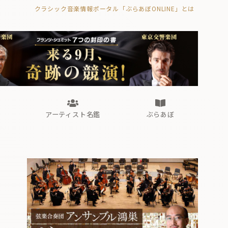
クラシック音楽情報ポータル「ぶらあぼONLINE」とは
の封印の書》
海外公演
FROM編集部
眺望
ぶらあぼブラス！
フォルテピアノ・オデッセイ
アーティスト名鑑
ぶらあぼ
の封印の書》
海外公演
FROM編集部
眺望
ぶらあぼブラス！
フォルテピアノ・オデッセイ