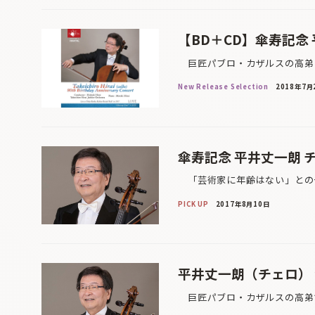
【BD＋CD】傘寿記念
巨匠パブロ・カザルスの高弟と
New Release Selection
2018年7月
傘寿記念 平井丈一朗 
「芸術家に年齢はない」との一
PICK UP
2017年8月10日
平井丈一朗（チェロ） 
巨匠パブロ・カザルスの高弟で