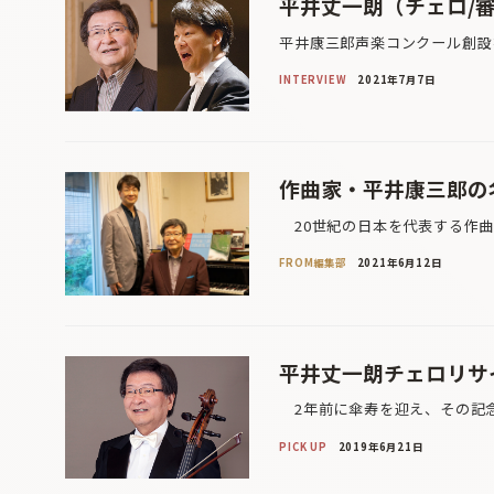
平井丈一朗（チェロ/審
平井康三郎声楽コンクール創設を
INTERVIEW
2021年7月7日
作曲家・平井康三郎の
20世紀の日本を代表する作曲家
FROM編集部
2021年6月12日
平井丈一朗チェロリサ
2年前に傘寿を迎え、その記念
PICK UP
2019年6月21日