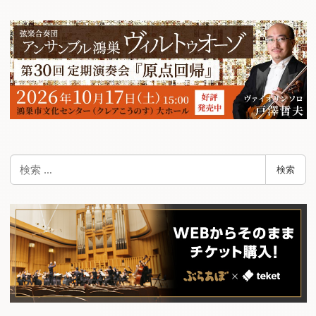
ビ
ゲ
ー
シ
ョ
ン
検
検索
索