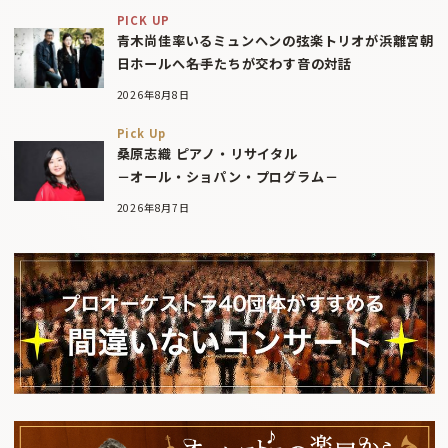
PICK UP
青木尚佳率いるミュンヘンの弦楽トリオが浜離宮朝
日ホールへ――名手たちが交わす音の対話
2026年8月8日
Pick Up
桑原志織 ピアノ・リサイタル
－オール・ショパン・プログラム－
2026年8月7日