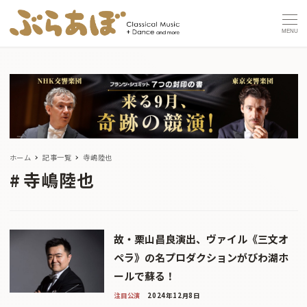
MENU
ホーム
記事一覧
寺嶋陸也
寺嶋陸也
故・栗山昌良演出、ヴァイル《三文オ
ペラ》の名プロダクションがびわ湖ホ
ールで蘇る！
注目公演
2024年12月8日