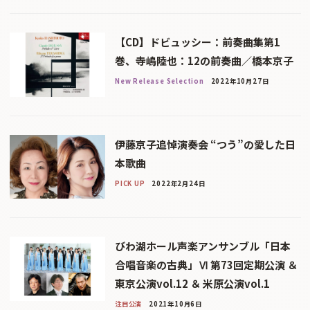
【CD】ドビュッシー：前奏曲集第1
巻、寺嶋陸也：12の前奏曲／橋本京子
New Release Selection
2022年10月27日
伊藤京子追悼演奏会 “つう”の愛した日
本歌曲
PICK UP
2022年2月24日
びわ湖ホール声楽アンサンブル「日本
合唱音楽の古典」Ⅵ 第73回定期公演 ＆
東京公演vol.12 ＆ 米原公演vol.1
注目公演
2021年10月6日