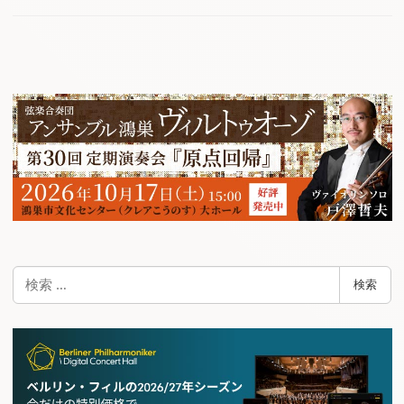
検
検索
索