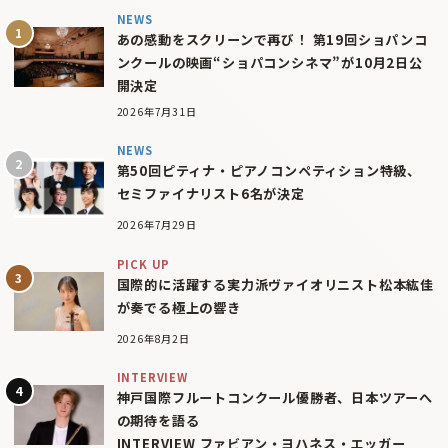
NEWS
あの感動をスクリーンで再び！ 第19回ショパンコ
ンクールの映画“ショパコンシネマ”が10月2日公
開決定
2026年7月31日
NEWS
第50回ピティナ・ピアノコンペティション特級、
セミファイナリスト6名が決定
2026年7月29日
PICK UP
国際的に活躍する実力派ヴァイオリニスト松本紘佳
が奏でる極上の響き
2026年8月2日
INTERVIEW
神戸国際フルートコンクール優勝者、日本ツアーへ
の期待を語る
INTERVIEW ファビアン・ヨハネス・エッガー