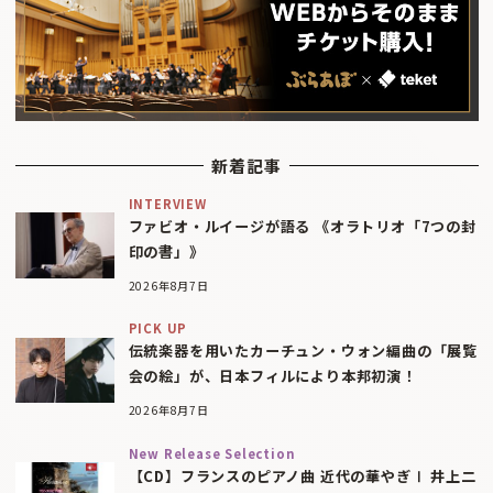
新着記事
INTERVIEW
ファビオ・ルイージが語る 《オラトリオ「7つの封
印の書」》
2026年8月7日
PICK UP
伝統楽器を用いたカーチュン・ウォン編曲の「展覧
会の絵」が、日本フィルにより本邦初演！
2026年8月7日
New Release Selection
【CD】フランスのピアノ曲 近代の華やぎⅠ 井上二