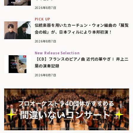
2026年8月7日
PICK UP
伝統楽器を用いたカーチュン・ウォン編曲の「展覧
会の絵」が、日本フィルにより本邦初演！
2026年8月7日
New Release Selection
【CD】フランスのピアノ曲 近代の華やぎⅠ 井上二
葉の演奏記録
2026年8月7日