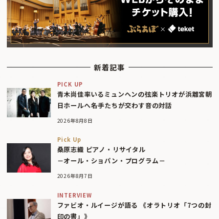
新着記事
PICK UP
青木尚佳率いるミュンヘンの弦楽トリオが浜離宮朝
日ホールへ――名手たちが交わす音の対話
2026年8月8日
Pick Up
桑原志織 ピアノ・リサイタル
－オール・ショパン・プログラム－
2026年8月7日
INTERVIEW
ファビオ・ルイージが語る 《オラトリオ「7つの封
印の書」》