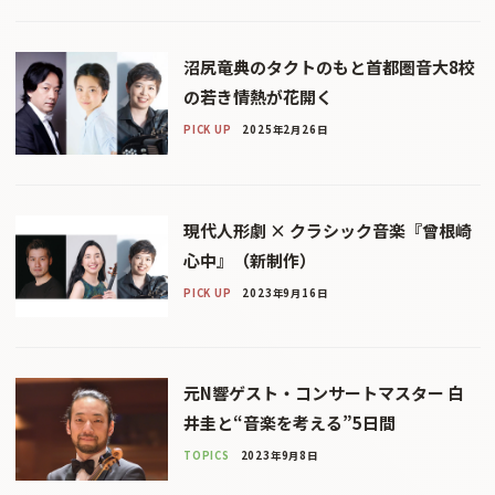
沼尻竜典のタクトのもと首都圏音大8校
の若き情熱が花開く
PICK UP
2025年2月26日
現代人形劇 × クラシック音楽『曾根崎
心中』（新制作）
PICK UP
2023年9月16日
元N響ゲスト・コンサートマスター 白
井圭と“音楽を考える”5日間
TOPICS
2023年9月8日