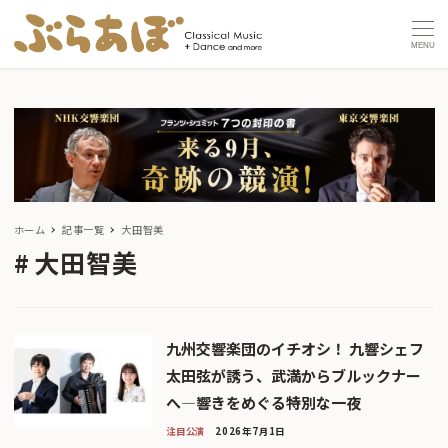
MENU
ホーム
記事一覧
大田智美
大田智美
九州交響楽団のイチオシ！ 九響シェフ
太田弦が誘う、武満からブルックナー
へ―響きをめぐる特別な一夜
注目公演
2026年7月1日