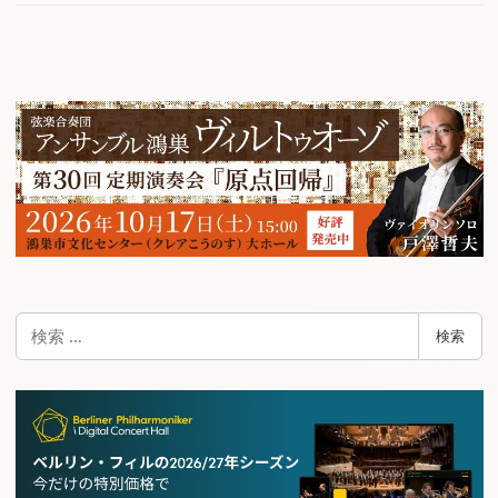
検
検索
索