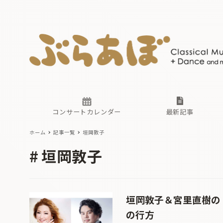
ニュース
ヤマハホ
番組一覧
東京・関
ぶらあぼ
現場のプ
古楽とそ
無料ライ
あ
か
過去の連
コンサートカレンダー
最新記事
ホーム
記事一覧
垣岡敦子
ニュース
ヤマハホ
番組一覧
東京・関
ぶらあぼ
垣岡敦子
現場のプ
古楽とそ
無料ライ
あ
か
過去の連
垣岡敦子＆宮里直樹の
の行方