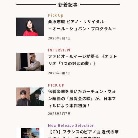
新着記事
Pick Up
桑原志織 ピアノ・リサイタル
－オール・ショパン・プログラム－
2026年8月7日
INTERVIEW
ファビオ・ルイージが語る 《オラト
リオ「7つの封印の書」》
2026年8月7日
PICK UP
伝統楽器を用いたカーチュン・ウォ
ン編曲の「展覧会の絵」が、日本フ
ィルにより本邦初演！
2026年8月7日
New Release Selection
【CD】フランスのピアノ曲 近代の華