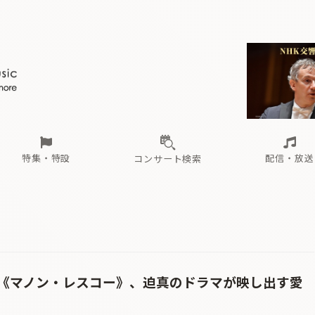
ール
（毎月更新）
東
電子版（無料・月刊）
トピックス
関西
フェスタサマーミューザKAWASAKI 2026
北海道・東北
注目公演
配布場所
インタビュー
中部
定期購読
中国・四国
CD新譜
N響＆東響 《7つ
九州・沖縄
書籍近刊
ロが推す！間違いないオーケストラコンサート
過去の特集
の先と
ブ配信スケジュール
さ
オーケストラの楽屋から
た
な
有料ライブ配信スケジュール
は
ま
や
海の向こうの音楽家
ら
わ
Aからの
載
特集・特設
配信・放送
コンサート検索
ール
（毎月更新）
東
電子版（無料・月刊）
トピックス
関西
フェスタサマーミューザKAWASAKI 2026
北海道・東北
注目公演
配布場所
インタビュー
中部
定期購読
中国・四国
CD新譜
N響＆東響 《7つ
九州・沖縄
書籍近刊
ロが推す！間違いないオーケストラコンサート
過去の特集
の先と
ブ配信スケジュール
さ
オーケストラの楽屋から
た
な
有料ライブ配信スケジュール
は
ま
や
海の向こうの音楽家
ら
わ
Aからの
載
《マノン・レスコー》、迫真のドラマが映し出す愛