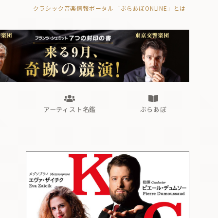
クラシック音楽情報ポータル「ぶらあぼONLINE」とは
の封印の書》
海外公演
FROM編集部
眺望
ぶらあぼブラス！
フォルテピアノ・オデッセイ
アーティスト名鑑
ぶらあぼ
の封印の書》
海外公演
FROM編集部
眺望
ぶらあぼブラス！
フォルテピアノ・オデッセイ