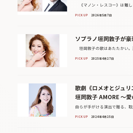
《マノン・レスコー》は難しい
PICK UP
2026年5月7日
ソプラノ垣岡敦子が豪
垣岡敦子の歌はあたたかい。辺
PICK UP
2025年4月27日
歌劇《ロメオとジュリエ
垣岡敦子 AMORE ～愛の
自らが手がける演出で贈る、耽
PICK UP
2024年4月25日