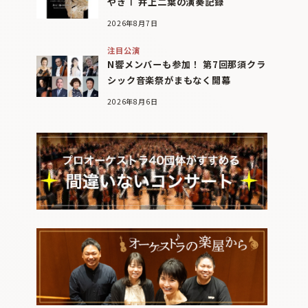
やぎⅠ 井上二葉の演奏記録
2026年8月7日
注目公演
N響メンバーも参加！ 第7回那須クラ
シック音楽祭がまもなく開幕
2026年8月6日