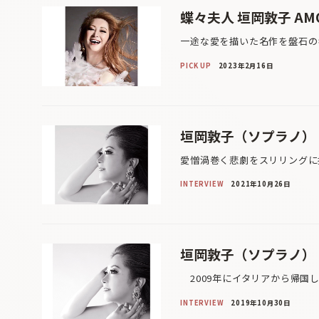
蝶々夫人 垣岡敦子 AMO
一途な愛を描いた名作を盤石の
PICK UP
2023年2月16日
垣岡敦子（ソプラノ）
愛憎渦巻く悲劇をスリリングに
INTERVIEW
2021年10月26日
垣岡敦子（ソプラノ）
2009年にイタリアから帰国
INTERVIEW
2019年10月30日