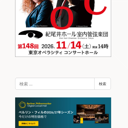
検
検索
索