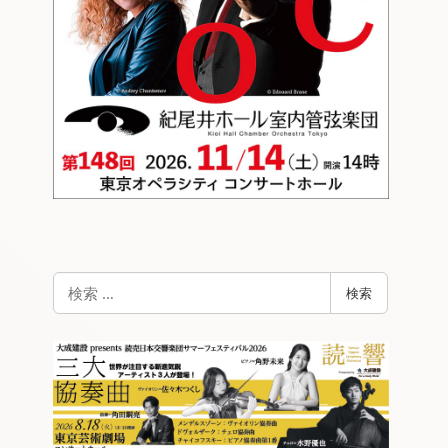
検
検索
索