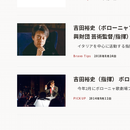
吉田裕史（ボローニャ
興財団 芸術監督/指揮
イタリアを中心に活動する指揮
Bravo Tips
2018年8月24日
吉田裕史（指揮） ボ
今年2月にボローニャ歌劇場フ
PICK UP
2014年9月12日