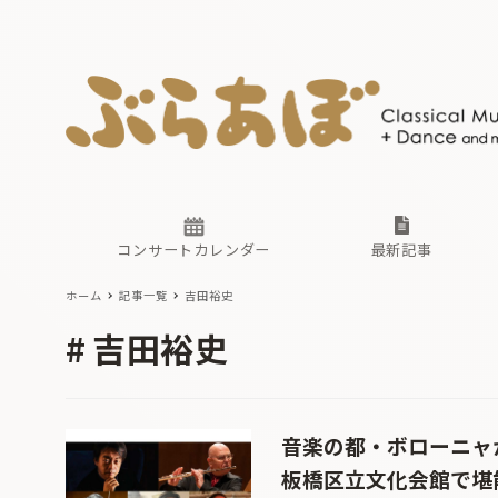
ニュース
ヤマハホ
番組一覧
東京・関
ぶらあぼ
現場のプ
古楽とそ
無料ライ
あ
か
過去の連
コンサートカレンダー
最新記事
ホーム
記事一覧
吉田裕史
ニュース
ヤマハホ
番組一覧
東京・関
ぶらあぼ
吉田裕史
現場のプ
古楽とそ
無料ライ
あ
か
過去の連
音楽の都・ボローニャ
板橋区立文化会館で堪