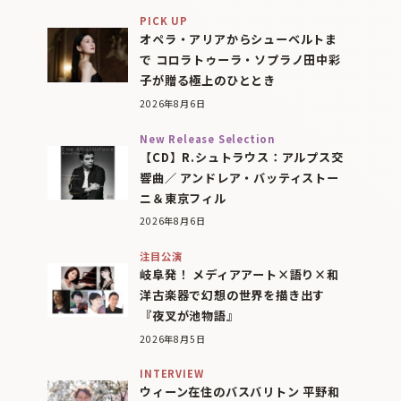
PICK UP
オペラ・アリアからシューベルトま
で コロラトゥーラ・ソプラノ田中彩
子が贈る極上のひととき
2026年8月6日
New Release Selection
【CD】R.シュトラウス：アルプス交
響曲／ アンドレア・バッティストー
ニ＆東京フィル
2026年8月6日
注目公演
岐阜発！ メディアアート×語り×和
洋古楽器で幻想の世界を描き出す
『夜叉が池物語』
2026年8月5日
INTERVIEW
ウィーン在住のバスバリトン 平野和