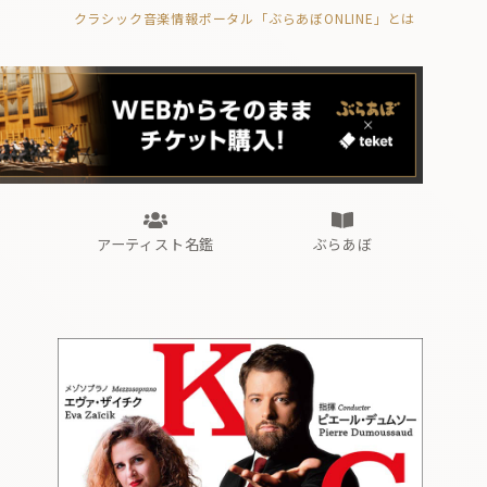
クラシック音楽情報ポータル「ぶらあぼONLINE」とは
の封印の書》
海外公演
FROM編集部
眺望
ぶらあぼブラス！
フォルテピアノ・オデッセイ
アーティスト名鑑
ぶらあぼ
の封印の書》
海外公演
FROM編集部
眺望
ぶらあぼブラス！
フォルテピアノ・オデッセイ