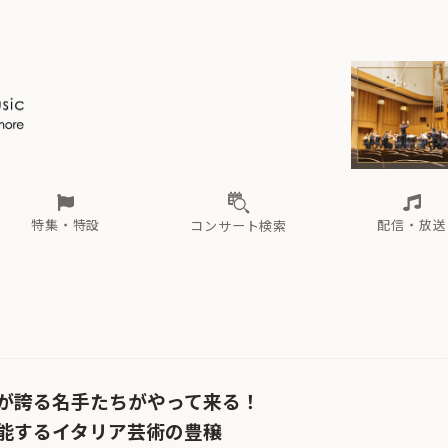
ール
（毎月更新）
東
電子版（無料・月刊）
トピックス
関西
フェスタサマーミューザKAWASAKI 2026
北海道・東北
注目公演
配布場所
インタビュー
中部
定期購読
中国・四国
CD新譜
N響＆東響 《7つ
九州・沖縄
書籍近刊
ロが推す！間違いないオーケストラコンサート
過去の特集
の先と
ブ配信スケジュール
さ
オーケストラの楽屋から
た
な
有料ライブ配信スケジュール
は
ま
や
海の向こうの音楽家
ら
わ
Aからの
載
特集・特設
配信・放送
コンサート検索
ール
（毎月更新）
東
電子版（無料・月刊）
トピックス
関西
フェスタサマーミューザKAWASAKI 2026
北海道・東北
注目公演
配布場所
インタビュー
中部
定期購読
中国・四国
CD新譜
N響＆東響 《7つ
九州・沖縄
書籍近刊
ロが推す！間違いないオーケストラコンサート
過去の特集
の先と
ブ配信スケジュール
さ
オーケストラの楽屋から
た
な
有料ライブ配信スケジュール
は
ま
や
海の向こうの音楽家
ら
わ
Aからの
載
が誇る名手たちがやって来る！
能するイタリア芸術の豊穣