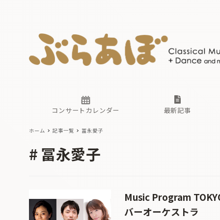
ニュース
ヤマハホ
番組一覧
東京・関
ぶらあぼ
現場のプ
古楽とそ
無料ライ
あ
か
過去の連
コンサートカレンダー
最新記事
ホーム
記事一覧
冨永愛子
ニュース
ヤマハホ
番組一覧
東京・関
ぶらあぼ
冨永愛子
現場のプ
古楽とそ
無料ライ
あ
か
過去の連
Music Program 
バーオーケストラ