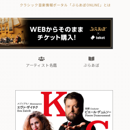
クラシック音楽情報ポータル「ぶらあぼONLINE」とは
の封印の書》
海外公演
FROM編集部
眺望
ぶらあぼブラス！
フォルテピアノ・オデッセイ
アーティスト名鑑
ぶらあぼ
の封印の書》
海外公演
FROM編集部
眺望
ぶらあぼブラス！
フォルテピアノ・オデッセイ