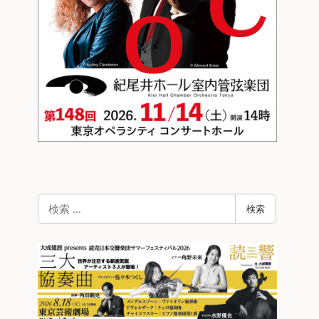
検
検索
索