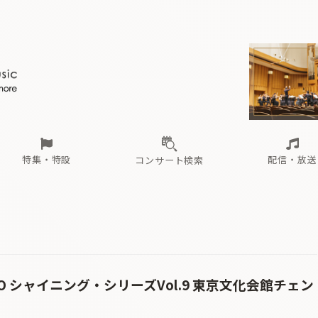
ール
（毎月更新）
東
電子版（無料・月刊）
トピックス
関西
フェスタサマーミューザKAWASAKI 2026
北海道・東北
注目公演
配布場所
インタビュー
中部
定期購読
中国・四国
CD新譜
N響＆東響 《7つ
九州・沖縄
書籍近刊
ロが推す！間違いないオーケストラコンサート
過去の特集
の先と
ブ配信スケジュール
さ
オーケストラの楽屋から
た
な
有料ライブ配信スケジュール
は
ま
や
海の向こうの音楽家
ら
わ
Aからの
載
特集・特設
配信・放送
コンサート検索
ール
（毎月更新）
東
電子版（無料・月刊）
トピックス
関西
フェスタサマーミューザKAWASAKI 2026
北海道・東北
注目公演
配布場所
インタビュー
中部
定期購読
中国・四国
CD新譜
N響＆東響 《7つ
九州・沖縄
書籍近刊
ロが推す！間違いないオーケストラコンサート
過去の特集
の先と
ブ配信スケジュール
さ
オーケストラの楽屋から
た
な
有料ライブ配信スケジュール
は
ま
や
海の向こうの音楽家
ら
わ
Aからの
載
TOKYO シャイニング・シリーズVol.9 東京文化会館チェン