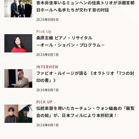
青木尚佳率いるミュンヘンの弦楽トリオが浜離宮朝
日ホールへ――名手たちが交わす音の対話
2026年8月8日
Pick Up
桑原志織 ピアノ・リサイタル
－オール・ショパン・プログラム－
2026年8月7日
INTERVIEW
ファビオ・ルイージが語る 《オラトリオ「7つの封
印の書」》
2026年8月7日
PICK UP
伝統楽器を用いたカーチュン・ウォン編曲の「展覧
会の絵」が、日本フィルにより本邦初演！
2026年8月7日