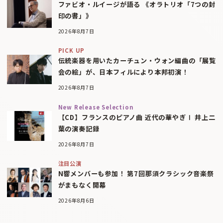
ファビオ・ルイージが語る 《オラトリオ「7つの封
印の書」》
2026年8月7日
PICK UP
伝統楽器を用いたカーチュン・ウォン編曲の「展覧
会の絵」が、日本フィルにより本邦初演！
2026年8月7日
New Release Selection
【CD】フランスのピアノ曲 近代の華やぎⅠ 井上二
葉の演奏記録
2026年8月7日
注目公演
N響メンバーも参加！ 第7回那須クラシック音楽祭
がまもなく開幕
2026年8月6日