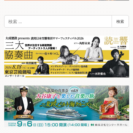
検
検索
索