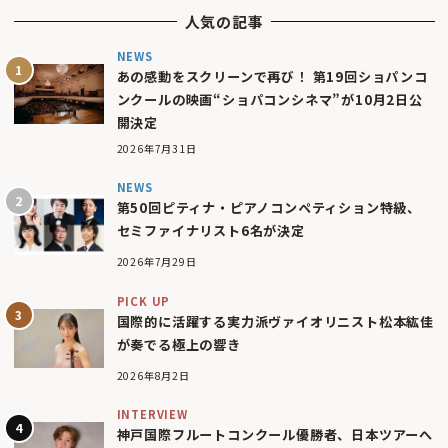
人気の記事
NEWS
あの感動をスクリーンで再び！ 第19回ショパンコ
ンクールの映画“ショパコンシネマ”が10月2日公
開決定
2026年7月31日
NEWS
第50回ピティナ・ピアノコンペティション特級、
セミファイナリスト6名が決定
2026年7月29日
PICK UP
国際的に活躍する実力派ヴァイオリニスト松本紘佳
が奏でる極上の響き
2026年8月2日
INTERVIEW
神戸国際フルートコンクール優勝者、日本ツアーへ