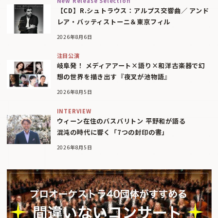
New Release Selection
【CD】R.シュトラウス：アルプス交響曲／ アンド
レア・バッティストーニ＆東京フィル
2026年8月6日
注目公演
岐阜発！ メディアアート×語り×和洋古楽器で幻
想の世界を描き出す『夜叉が池物語』
2026年8月5日
INTERVIEW
ウィーン在住のバスバリトン 平野和が語る
混沌の時代に響く「7つの封印の書」
2026年8月5日